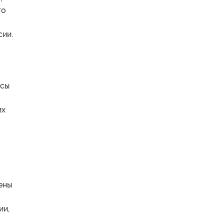
то
сии.
есы
их
ены
ии,