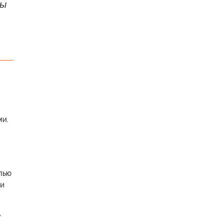
бы
ми.
лью
ии
,