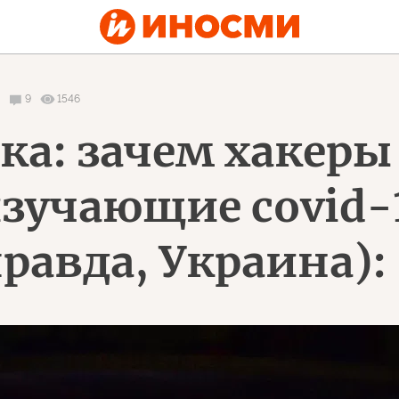
9
1546
ака: зачем хакер
изучающие covid-
равда, Украина):