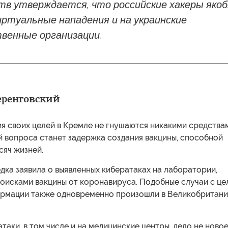
тв утверждается, что российские хакеры яко
ртуальные нападения и на украинские
венные организации.
ренговский
я своих целей в Кремле не гнушаются никакими средства
й вопроса станет задержка создания вакцины, способной
сяч жизней.
дка заявила о выявленных кибератаках на лаборатории,
оисками вакцины от коронавируса. Подобные случаи с це
рмации также одновременно произошли в Великобритан
атаки, в том числе и на медицинские центры, дело не новое