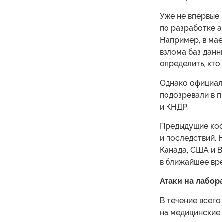
Уже не впервые
по разработке 
Например, в ма
взлома баз данн
определить, кто
Однако официал
подозревали в п
и КНДР.
Предыдущие кос
и последствий. 
Канада, США и В
в ближайшее вр
Атаки на лабор
В течение всего
на медицинские