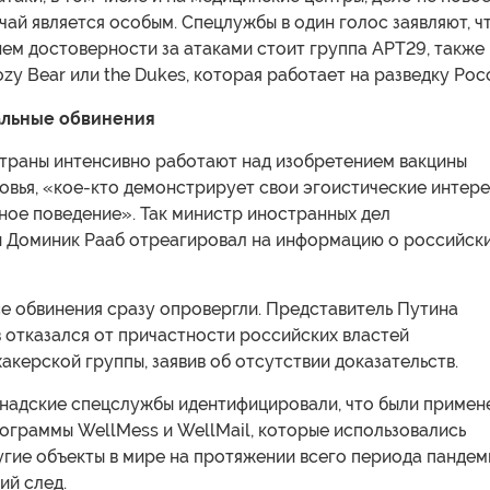
чай является особым. Спецлужбы в один голос заявляют, ч
ем достоверности за атаками стоит группа APT29, также
ozy Bear или the Dukes, которая работает на разведку Рос
льные обвинения
страны интенсивно работают над изобретением вакцины
овья, «кое-кто демонстрирует свои эгоистические интер
ное поведение». Так министр иностранных дел
 Доминик Рааб отреагировал на информацию о российск
се обвинения сразу опровергли. Представитель Путина
 отказался от причастности российских властей
хакерской группы, заявив об отсутствии доказательств.
канадские спецслужбы идентифицировали, что были примен
ограммы WellMess и WellMail, которые использовались
ругие объекты в мире на протяжении всего периода пандем
ий след.