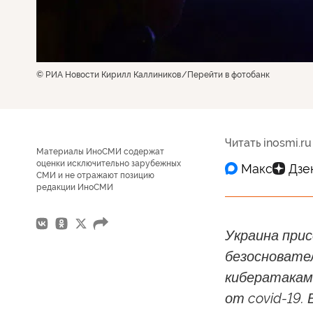
© РИА Новости Кирилл Каллиников
Перейти в фотобанк
Читать inosmi.ru
Материалы ИноСМИ содержат
оценки исключительно зарубежных
СМИ и не отражают позицию
редакции ИноСМИ
Украина прис
безосновате
кибератакам
от covid-19.