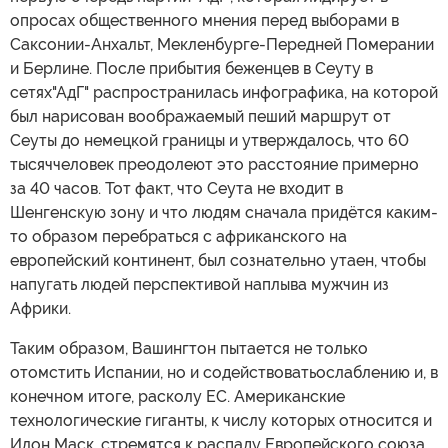
опросах общественного мнения перед выборами в
Саксонии-Анхальт, Мекленбурге-Передней Померании
и Берлине. После прибытия беженцев в Сеуту в
сетях"АдГ" распространилась инфографика, на которой
был нарисован воображаемый пеший маршрут от
Сеуты до немецкой границы и утверждалось, что 60
тысяччеловек преодолеют это расстояние примерно
за 40 часов. Тот факт, что Сеута не входит в
Шенгенскую зону и что людям сначала придётся каким-
то образом перебраться с африканского на
европейский континент, был сознательно утаен, чтобы
напугать людей перспективой наплыва мужчин из
Африки.
Таким образом, Вашингтон пытается не только
отомстить Испании, но и содействоватьослаблению и, в
конечном итоге, расколу ЕС. Американские
технологические гиганты, к числу которых относится и
Илон Маск, стремятся к распаду Европейского союза,