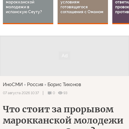
марокканской
условиям
ответи
молодежи в
готовящегося
прово
испанскую Сеуту?
соглашения с Оманом
против
ИноСМИ
Россия
Борис Тихонов
0
93
07 августа 2026 10:37
Что стоит за прорывом
марокканской молодежи