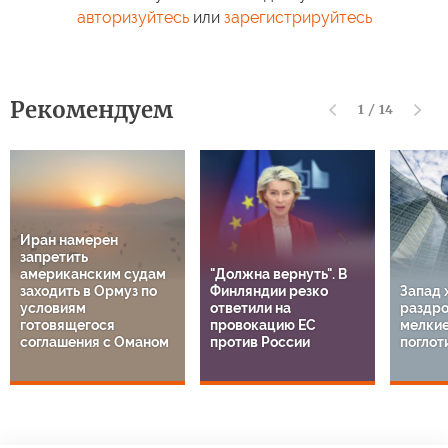
авторизуйтесь
или
зарегистрируйтесь
Рекомендуем
1
/
14
Иран намерен
запретить
американским судам
"Должна вернуть". В
заходить в Ормуз по
Финляндии резко
Запад 
условиям
ответили на
раздро
готовящегося
провокацию ЕС
мелкие
соглашения с Оманом
против России
поглот