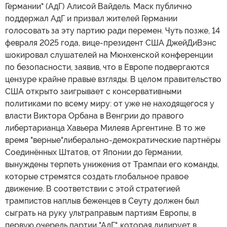
Германии" (АдГ) Алисой Вайдель. Маск публично
поддержал АдГ и призвал жителей Германии
голосовать за эту партию ради перемен. Чуть позже, 14
февраля 2025 года, вице-президент США ДжейДиВэнс
шокировал слушателей на Мюнхенской конференции
по безопасности, заявив, что в Европе подвергаются
цензуре крайне правые взгляды. В целом правительство
США открыто заигрывает с консервативными
политиками по всему миру: от уже не находящегося у
власти Виктора Орбана в Венгрии до правого
либертарианца Хавьера Милеяв Аргентине. В то же
время "верные"либерально-демократические партнёры
Соединённых Штатов, от Японии до Германии,
вынуждены терпеть унижения от Трампаи его команды,
которые стремятся создать глобальное правое
движение. В соответствии с этой стратегией
трампистов наплыв беженцев в Сеуту должен был
сыграть на руку ультраправым партиям Европы, в
первую очередь партии "АдГ", которая лидирует в