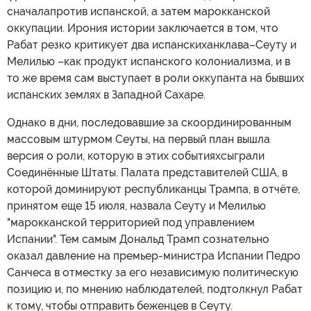
сначалапротив испанской, а затем марокканской
оккупации. Ирония истории заключается в том, что
Рабат резко критикует два испанскиханклава–Сеуту и
Мелилью –как продукт испанского колониализма, и в
то же время сам выступает в роли оккупанта на бывших
испанских землях в Западной Сахаре.
Однако в дни, последовавшие за скоординированным
массовым штурмом Сеуты, на первый план вышла
версия о роли, которую в этих событияхсыграли
Соединённые Штаты. Палата представителей США, в
которой доминируют республиканцы Трампа, в отчёте,
принятом еще 15 июля, назвала Сеуту и Мелилью
"марокканской территорией под управлением
Испании". Тем самым Дональд Трамп сознательно
оказал давление на премьер-министра Испании Педро
Санчеса в отместку за его независимую политическую
позицию и, по мнению наблюдателей, подтолкнул Рабат
к тому, чтобы отправить беженцев в Сеуту.