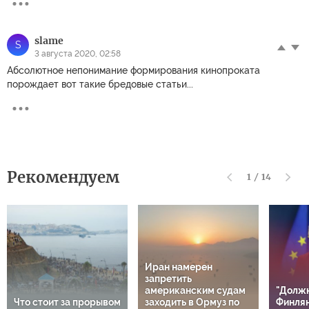
slame
S
3 августа 2020, 02:58
Абсолютное непонимание формирования кинопроката
порождает вот такие бредовые статьи...
Рекомендуем
1
/
14
Иран намерен
запретить
американским судам
"Должн
Что стоит за прорывом
заходить в Ормуз по
Финлян