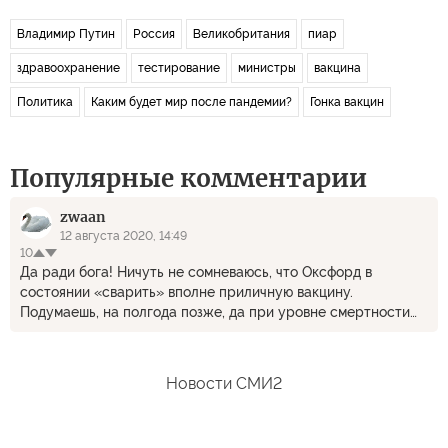
Владимир Путин
Россия
Великобритания
пиар
здравоохранение
тестирование
министры
вакцина
Политика
Каким будет мир после пандемии?
Гонка вакцин
Популярные комментарии
zwaan
12 августа 2020, 14:49
10
Да ради бога! Ничуть не сомневаюсь, что Оксфорд в
состоянии «сварить» вполне приличную вакцину.
Подумаешь, на полгода позже, да при уровне смертности
пара сотен в день, это будет ... - победа западного гения и,
попутно, торжество демократии!
Новости СМИ2