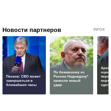
Новости партнеров
INFOX
Арест
По бежавшему из
оцен
Песков: СВО может
России Надеждину*
перс
завершиться в
нанесли новый
порто
ближайшие часы
удар
сдел