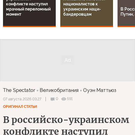
конфликте наступил
националистов к
мрачный переломный
украинским наци-
В Росс
момент
бандеровцам
Путин, 
The Spectator
Великобритания
Оуэн Маттьюз
0
591
07 августа 2026 03:27
ОРИГИНАЛ СТАТЬИ
В российско-украинском
конфликте наступил