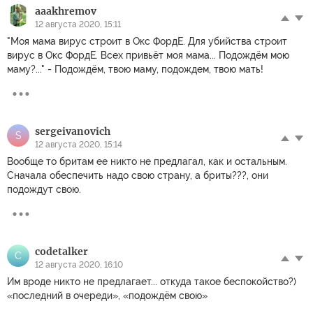
aaakhremov
12 августа 2020, 15:11
"Моя мама вирус строит в Окс ФордЕ. Для убийства строит
вирус в Окс ФордЕ. Всех привьёт моя мама... Подождём мою
маму?..." - Подождём, твою маму, подождем, твою мать!
sergeivanovich
S
12 августа 2020, 15:14
Вообще то бритам ее никто не предлагал, как и остальным.
Сначала обеспечить надо свою страну, а бриты???, они
подождут свою.
codetalker
C
12 августа 2020, 16:10
Им вроде никто не предлагает... откуда такое беспокойство?)
«последний в очереди», «подождём свою»