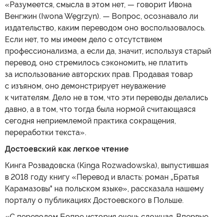
«Разумеется, смысла в этом нет, — говорит Ивона
Венгжин (Iwona Węgrzyn). — Вопрос, осознавало ли
издательство, каким переводом оно воспользовалось.
Если нет, то мы имеем дело с отсутствием
профессионализма, а если да, значит, используя старый
перевод, оно стремилось сэкономить, не платить
за использование авторских прав. Продавая товар
с изъяном, оно демонстрирует неуважение
к читателям. Дело не в том, что эти переводы делались
давно, а в том, что тогда была нормой считающаяся
сегодня неприемлемой практика сокращения,
переработки текста».
Достоевский как легкое чтение
Кинга Розвадовска (Kinga Rozwadowska), выпустившая
в 2018 году книгу «Перевод и власть: роман „Братья
Карамазовы" на польском языке», рассказала нашему
порталу о публикациях Достоевского в Польше.
«С переводом Бопре история очень сложная. Впервые