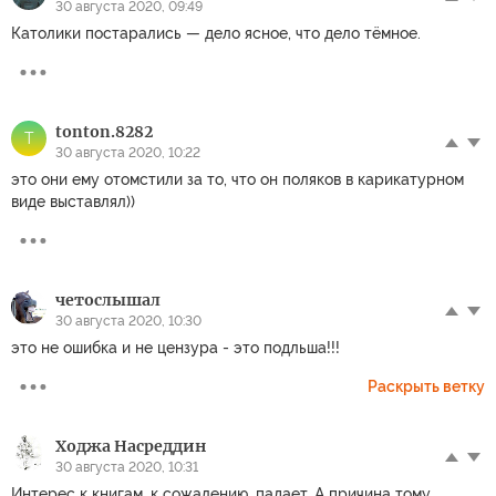
30 августа 2020, 09:49
Католики постарались — дело ясное, что дело тёмное.
tonton.8282
T
30 августа 2020, 10:22
это они ему отомстили за то, что он поляков в карикатурном
виде выставлял))
четослышал
30 августа 2020, 10:30
это не ошибка и не цензура - это подльша!!!
Раскрыть ветку
Ходжа Насреддин
30 августа 2020, 10:31
Интерес к книгам, к сожалению, падает. А причина тому