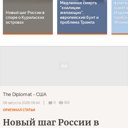
Медленная смерть
взлете
"коалиции
ракета
Новый шаг России в
желающих",
Индон
споре о Курильских
европейский бунт и
прибли
островах
проблема Трампа
Япони
The Diplomat
США
0
919
06 августа 2026 06:44
ОРИГИНАЛ СТАТЬИ
Новый шаг России в