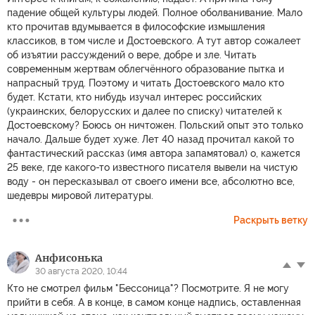
падение общей культуры людей. Полное оболванивание. Мало
кто прочитав вдумывается в философские измышления
классиков, в том числе и Достоевского. А тут автор сожалеет
об изъятии рассуждений о вере, добре и зле. Читать
современным жертвам облегчённого образование пытка и
напрасный труд. Поэтому и читать Достоевского мало кто
будет. Кстати, кто нибудь изучал интерес российских
(украинских, белорусских и далее по списку) читателей к
Достоевскому? Боюсь он ничтожен. Польский опыт это только
начало. Дальше будет хуже. Лет 40 назад прочитал какой то
фантастический рассказ (имя автора запамятовал) о, кажется
25 веке, где какого-то известного писателя вывели на чистую
воду - он пересказывал от своего имени все, абсолютно все,
шедевры мировой литературы.
Раскрыть ветку
Анфисонька
30 августа 2020, 10:44
Кто не смотрел фильм "Бессоница"? Посмотрите. Я не могу
прийти в себя. А в конце, в самом конце надпись, оставленная