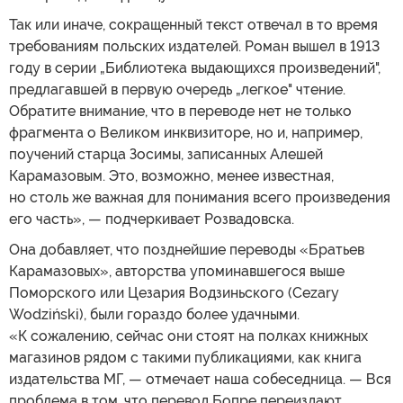
Так или иначе, сокращенный текст отвечал в то время
требованиям польских издателей. Роман вышел в 1913
году в серии „Библиотека выдающихся произведений",
предлагавшей в первую очередь „легкое" чтение.
Обратите внимание, что в переводе нет не только
фрагмента о Великом инквизиторе, но и, например,
поучений старца Зосимы, записанных Алешей
Карамазовым. Это, возможно, менее известная,
но столь же важная для понимания всего произведения
его часть», — подчеркивает Розвадовска.
Она добавляет, что позднейшие переводы «Братьев
Карамазовых», авторства упоминавшегося выше
Поморского или Цезария Водзиньского (Cezary
Wodziński), были гораздо более удачными.
«К сожалению, сейчас они стоят на полках книжных
магазинов рядом с такими публикациями, как книга
издательства МГ, — отмечает наша собеседница. — Вся
проблема в том, что перевод Бопре переиздают