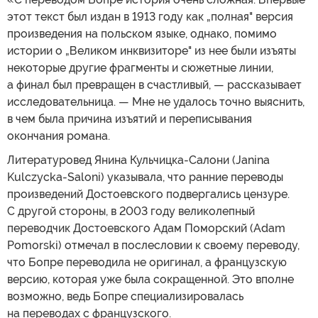
этот текст был издан в 1913 году как „полная" версия
произведения на польском языке, однако, помимо
истории о „Великом инквизиторе" из нее были изъяты
некоторые другие фрагменты и сюжетные линии,
а финал был превращен в счастливый, — рассказывает
исследовательница. — Мне не удалось точно выяснить,
в чем была причина изъятий и переписывания
окончания романа.
Литературовед Янина Кульчицка-Салони (Janina
Kulczycka-Saloni) указывала, что ранние переводы
произведений Достоевского подвергались цензуре.
С другой стороны, в 2003 году великолепный
переводчик Достоевского Адам Поморский (Adam
Pomorski) отмечал в послесловии к своему переводу,
что Бопре переводила не оригинал, а французскую
версию, которая уже была сокращенной. Это вполне
возможно, ведь Бопре специализировалась
на переводах с французского.