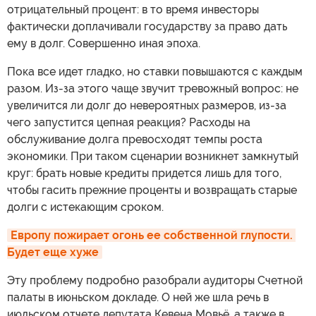
отрицательный процент: в то время инвесторы
фактически доплачивали государству за право дать
ему в долг. Совершенно иная эпоха.
Пока все идет гладко, но ставки повышаются с каждым
разом. Из-за этого чаще звучит тревожный вопрос: не
увеличится ли долг до невероятных размеров, из-за
чего запустится цепная реакция? Расходы на
обслуживание долга превосходят темпы роста
экономики. При таком сценарии возникнет замкнутый
круг: брать новые кредиты придется лишь для того,
чтобы гасить прежние проценты и возвращать старые
долги с истекающим сроком.
Европу пожирает огонь ее собственной глупости. 
Будет еще хуже
Эту проблему подробно разобрали аудиторы Счетной
палаты в июньском докладе. О ней же шла речь в
июльском отчете депутата Кевена Мовьё, а также в