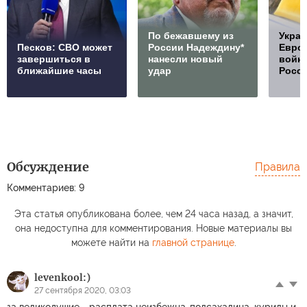
По бежавшему из
Украи
Песков: СВО может
России Надеждину*
Европ
завершиться в
нанесли новый
войну
ближайшие часы
удар
Росс
Обсуждение
Правила
Комментариев: 9
Эта статья опубликована более, чем 24 часа назад, а значит,
она недоступна для комментирования. Новые материалы вы
можете найти на
главной странице
.
levenkool:)
27 сентября 2020, 03:03
за великодушие - расплата неизбежна..полсахалина, курилы и