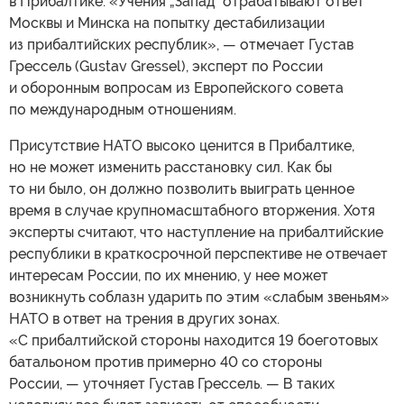
в Прибалтике. «Учения „Запад" отрабатывают ответ
Москвы и Минска на попытку дестабилизации
из прибалтийских республик», — отмечает Густав
Грессель (Gustav Gressel), эксперт по России
и оборонным вопросам из Европейского совета
по международным отношениям.
Присутствие НАТО высоко ценится в Прибалтике,
но не может изменить расстановку сил. Как бы
то ни было, он должно позволить выиграть ценное
время в случае крупномасштабного вторжения. Хотя
эксперты считают, что наступление на прибалтийские
республики в краткосрочной перспективе не отвечает
интересам России, по их мнению, у нее может
возникнуть соблазн ударить по этим «слабым звеньям»
НАТО в ответ на трения в других зонах.
«С прибалтийской стороны находится 19 боеготовых
батальоном против примерно 40 со стороны
России, — уточняет Густав Грессель. — В таких