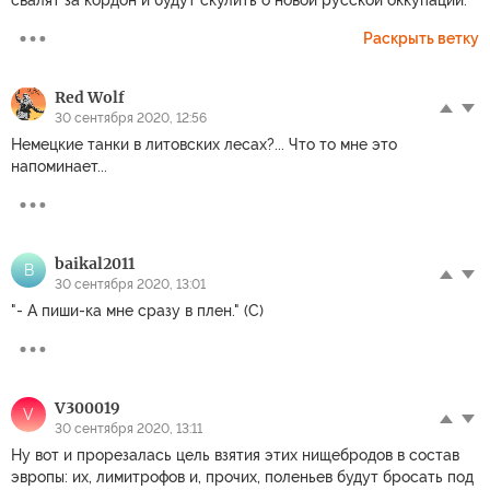
свалят за кордон и будут скулить о новой русской оккупации.
Раскрыть ветку
Red Wolf
30 сентября 2020, 12:56
Немецкие танки в литовских лесах?... Что то мне это
напоминает...
baikal2011
B
30 сентября 2020, 13:01
"- А пиши-ка мне сразу в плен." (С)
V300019
V
30 сентября 2020, 13:11
Ну вот и прорезалась цель взятия этих нищебродов в состав
эвропы: их, лимитрофов и, прочих, поленьев будут бросать под