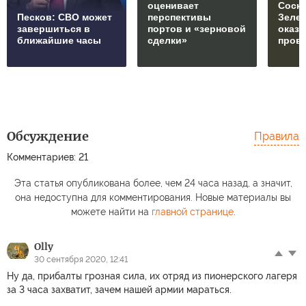
оценивает
Соски
Песков: СВО может
перспективы
Зеле
завершиться в
портов и «зерновой
оказ
ближайшие часы
сделки»
пров
Обсуждение
Правила
Комментариев: 21
Эта статья опубликована более, чем 24 часа назад, а значит,
она недоступна для комментирования. Новые материалы вы
можете найти на
главной странице
.
Olly
30 сентября 2020, 12:41
Ну да, прибалты грозная сила, их отряд из пионерского лагеря
за 3 часа захватит, зачем нашей армии мараться.