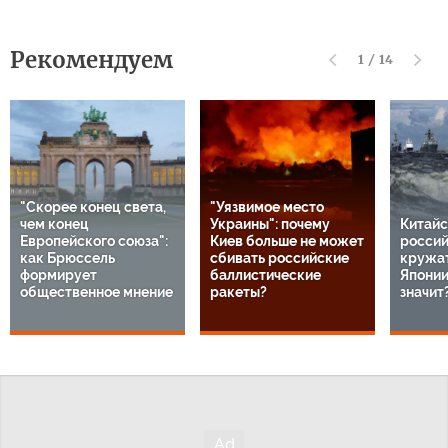
Рекомендуем
1
/
14
"Скорее конец света,
"Уязвимое место
чем конец
Украины": почему
Китайс
Европейского союза":
Киев больше не может
россий
как Брюссель
сбивать российские
кружат
формирует
баллистические
Японии
общественное мнение
ракеты?
значит