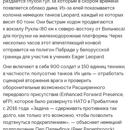
раздается глухой гул, за которым в скором времени
появляется облако дыма. Из-за елей показывается
колонна немецких танков Leopard, каждый из которых
весит 60 тонн. Они быстрым ходом продвигаются
к вокзалу Руклы (80 км к северо-востоку от Вильнюса)
для погрузки на железнодорожные платформы. Через
несколько часов этот впечатляющий конвой
отправится на полигон Пабраде у белорусской
границы для участия в учениях Eager Leopard.
Они включают в себя 900 солдат и 150 единиц техники,
в частности, полусотню танков. Их цель — отработать
сценарий вторжения врага и проверить
оборонительные возможности Расширенного
передового присутствия (Enhanced Forward Presence,
eFP), которое было развернуто НАТО в Прибалтике
с 2016 года. «Задача — сдерживать противника так
долго, как только это возможно, чтобы позволить
подтянуться подкреплениям», — объясняет немецкий
подполковник Пер Папенбрук (Peer Papenbroock),