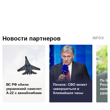
Новости партнеров
INFOX
По б
ВС РФ сбили
Песков: СВО может
Росс
украинский самолет
завершиться в
нане
А-22 с авиабомбами
ближайшие часы
удар