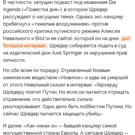
В частности, запущен подкаст под названием Die
Agenda («Повестка дня»), в котором Шрёдер
рассуждает о насущных темах. Однако экс-канцлер
прибегнул к «тяжелым вооружениям» против
российского критика путинского режима Алексея
Навального и Bild (и ее сайта), которой он на днях
дал 
большое интервью
. Шрёдер собирается подать в суд
на издательский дом Axel Springer за нарушение прав
личности.
Но обо всем по порядку. Отравленный боевым
химическим веществом «Новичок» и едва не умерший
от этого Навальный сказал в интервью: «Герхарду
Шрёдеру платит Путин. Но если он пытается отрицать
отравление, это действительно сильно
разочаровывает. Одно дело быть лоббистом Путина. Но
сейчас Шрёдер пытается защищать убийц».
И далее: «Как-никак он — бывший канцлер самой
могущественной страны Европы. А сегодня Шрёдер —