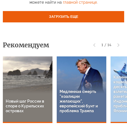
можете найти на
главной странице
.
ЗАГРУЗИТЬ ЕЩЕ
Рекомендуем
1
/
14
Калин
кошмар
десят
Медленная смерть
взлете
"коалиции
ракета
Новый шаг России в
желающих",
Индон
споре о Курильских
европейский бунт и
прибли
островах
проблема Трампа
Япони