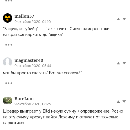
mellon37
9 октября 2020, 04:10
"Защищает убийц" --- Так значить Сисян намерен таки,
нажраться наркоты до "ящика"
magmaster40
9 октября 2020, 05:44
мог бы просто сказать" Вот же сволочь!"
BureLom
9 октября 2020, 06:25
Шредер выиграет у Bild некую сумму + опровержение. Ровно
на эту сумму урежут пайку Лехаиму и отлучат от тяжелых
наркотиков.