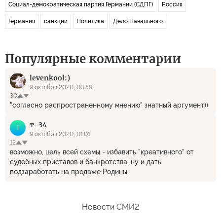
Социал-демократическая партия Германии (СДПГ)
Россия
Германия
санкции
Политика
Дело Навального
Популярные комментарии
levenkool:)
9 октября 2020, 00:59
30
"согласно распространенному мнению" знатный аргумент))
т-34
Т
9 октября 2020, 01:01
12
возможно, цель всей схемы - избавить "креативного" от
судебных приставов и банкротства, ну и дать
подзаработать на продаже Родины
Новости СМИ2