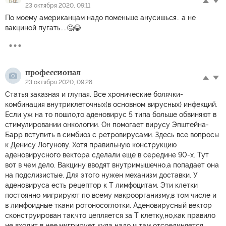
23 октября 2020, 09:11
По моему американцам надо поменьше анусишься.. а не
вакциной пугать....🤔😂
профессионал
23 октября 2020, 09:28
Статья заказная и глупая. Все хронические болячки-
комбинация внутриклеточных(в основном вирусных) инфекций.
Если уж на то пошло,то аденовирус 5 типа больше обвиняют в
стимулировании онкологии. Он помогает вирусу Эпштейна-
Барр вступить в симбиоз с ретровирусами. Здесь все вопросы
к Денису Логунову. Хотя правильную конструкцию
аденовирусного вектора сделали еще в середине 90-х. Тут
вот в чем дело. Вакцину вводят внутримышечно,а попадает она
на подслизистые. Для этого нужен механизм доставки. У
аденовируса есть рецептор к Т лимфоцитам. Эти клетки
постоянно мигрируют по всему макроорганизму,в том числе и
в лимфоидные ткани ротоносоглотки. Аденовирусный вектор
сконструирован так,что цепляется за Т клетку,но,как правило
не входит в нее,мигрирует куда надо и там отсоединяется.