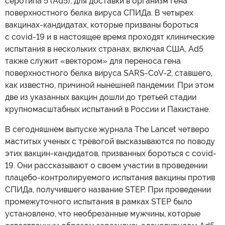
серотипа 5 (Ad5), для доставки в организм гена
поверхностного белка вируса СПИДа. В четырех
вакцинах-кандидатах, которые призваны бороться
с covid-19 и в настоящее время проходят клинические
испытания в нескольких странах, включая США, Ad5
также служит «вектором» для переноса гена
поверхностного белка вируса SARS-CoV-2, ставшего,
как известно, причиной нынешней пандемии. При этом
две из указанных вакцин дошли до третьей стадии
крупномасштабных испытаний в России и Пакистане.
В сегодняшнем выпуске журнала The Lancet четверо
маститых ученых с тревогой высказываются по поводу
этих вакцин-кандидатов, призванных бороться с covid-
19. Они рассказывают о своем участии в проведении
плацебо-контролируемого испытания вакцины против
СПИДа, получившего название STEP. При проведении
промежуточного испытания в рамках STEP было
установлено, что необрезанные мужчины, которые