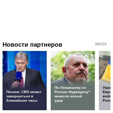
Новости партнеров
INFOX
По бежавшему из
Украи
Песков: СВО может
России Надеждину*
Европ
завершиться в
нанесли новый
войну
ближайшие часы
удар
Росс