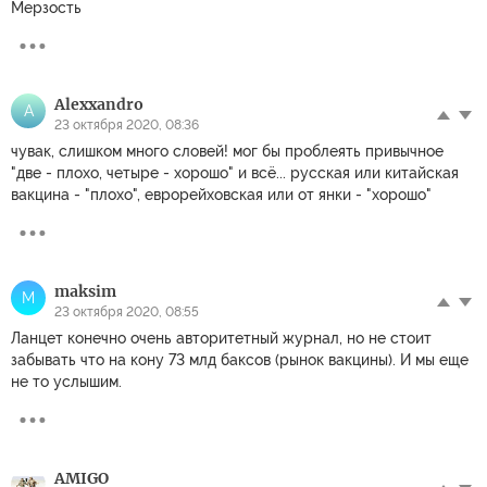
Мерзость
Alexxandro
A
23 октября 2020, 08:36
чувак, слишком много словей! мог бы проблеять привычное
"две - плохо, четыре - хорошо" и всё... русская или китайская
вакцина - "плохо", еврорейховская или от янки - "хорошо"
maksim
M
23 октября 2020, 08:55
Ланцет конечно очень авторитетный журнал, но не стоит
забывать что на кону 73 млд баксов (рынок вакцины). И мы еще
не то услышим.
AMIGO