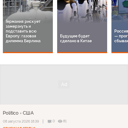
Германия рискует
замерзнуть и
подставить всю
Россия
Европу: газовая
Будущее будет
— прог
дилемма Берлина
сделано в Китае
сбыва
Politico
США
0
81
08 августа 2026 18:39