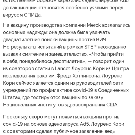
естественным образом заразились аденовирусом Ad5
до вакцинации, становятся особенно уязвимы перед
вирусом СПИДа.
На вакцину производства компании Merck возлагались
основные надежды: она должна была увенчать
двадцатилетние поиски вакцины против ВИЧ.
Но результаты испытаний в рамках STEP неожиданно
вызвали смятение и замешательство. «Чтобы прийти
в себя, понадобилось десятилетие», — говорит один
из соавторов статьи в Lancet Лоуренс Кори из Центра
исследования рака им. Фреда Хатчинсона. Лоуренс
Кори сейчас является одним из руководителей сети
учреждений по профилактике covid-19 в Соединенных
Штатах, где тестируются вакцины по заказу
Национальных институтов здравоохранения США.
Поскольку скоро могут появиться вакцины против
covid-19 на основе аденовируса Ad5, Лоуренс Кори
с соавторами сделал публичное заявление, ведь