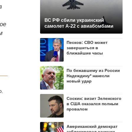
в
ВС РФ сбили украинский
ое
самолет А-22 с авиабомбами
м
Песков: СВО может
завершиться в
ближайшие часы
По бежавшему из России
Надеждину* нанесли
новый удар
о,
Соскин: визит Зеленского
в США оказался полным
провалом
Американский демократ
заблокировал санкции