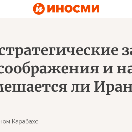
: стратегические 
соображения и 
ешается ли Иран
рном Карабахе