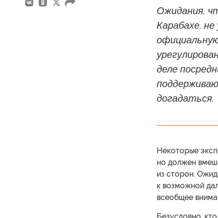
Ожидания, ч
Карабахе, не
официальную
урегулирова
деле посредн
поддерживают
догадаться.
Некоторые эксп
но должен вмеша
из сторон. Ожид
к возможной да
всеобщее внима
Безусловно, кто