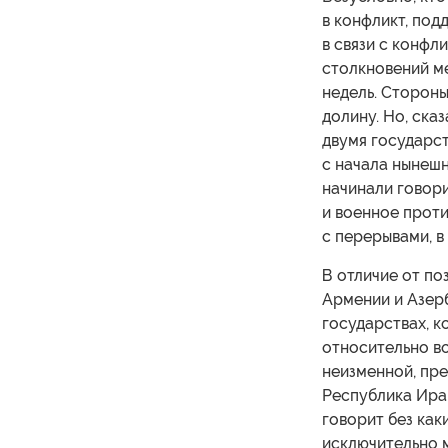
в конфликт, под
в связи с конфл
столкновений м
недель. Стороны
долину. Но, ска
двумя государс
с начала нынеш
начинали говори
и военное прот
с перерывами, в
В отличие от по
Армении и Азерб
государствах, к
относительно в
неизменной, пре
Республика Ира
говорит без как
исключительно 