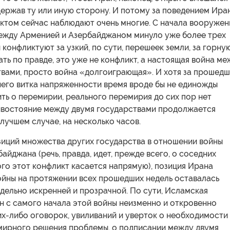
держав ту или иную сторону. И потому за поведением Ира
иктом сейчас наблюдают очень многие. С начала вооруже
ежду Арменией и Азербайджаном минуло уже более трех
 конфликтуют за узкий, по сути, перешеек земли, за горну
зать по правде, это уже не конфликт, а настоящая война м
твами, просто война «долгоиграющая». И хотя за прошед
него витка напряженности время вроде бы не единожды
ть о перемирии, реального перемирия до сих пор нет
ивостояние между двумя государствами продолжается
 лучшем случае, на несколько часов.
зиций множества других государства в отношении войны
айджана (речь, правда, идет, прежде всего, о соседних
ого этот конфликт касается напрямую), позиция Ирана
ойны на протяжении всех прошедших недель оставалась
дельно искренней и прозрачной. По сути, Исламская
н с самого начала этой войны неизменно и откровенно
их-либо оговорок, увиливаний и уверток о необходимости
мирного решения проблемы, о подписании между двумя