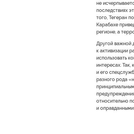
не исчерпывает
последствиях эт
того, Тегеран п
Карабахе приве
регионе, а терро
Другой важной д
к активизации р
использовать к
интересах. Так,
и его спецслуж
разного рода «н
принципиальным
предупреждения
относительно п
и оправданными