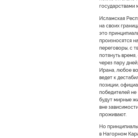
государствами 
Исламская Респ
на своих границ
это принципиаль
произносятся на
переговоры, с т
потянуть время,
через пару дней
Ирана, любое в
ведет к дестаби
позиции, официа
победителей не 
будут мирные жи
вне зависимости
проживают.
Но принципиаль
в Нагорном Кар