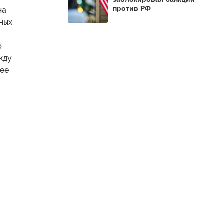
против РФ
на
нных
ю
ежду
шее