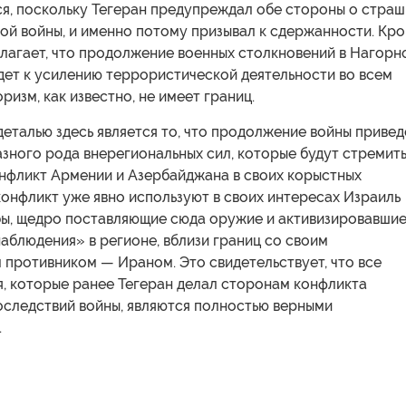
ся, поскольку Тегеран предупреждал обе стороны о стра
ой войны, и именно потому призывал к сдержанности. Кр
олагает, что продолжение военных столкновений в Нагорн
дет к усилению террористической деятельности во всем
ризм, как известно, не имеет границ.
еталью здесь является то, что продолжение войны привед
азного рода внерегиональных сил, которые будут стремит
онфликт Армении и Азербайджана в своих корыстных
 конфликт уже явно используют в своих интересах Израиль
бы, щедро поставляющие сюда оружие и активизировавши
аблюдения» в регионе, вблизи границ со своим
 противником — Ираном. Это свидетельствует, что все
, которые ранее Тегеран делал сторонам конфликта
оследствий войны, являются полностью верными
.