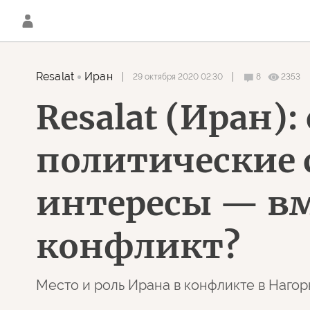
Resalat
Иран
29 октября 2020 02:30
8
2353
Resalat (Иран)
политические 
интересы — вм
конфликт?
Место и роль Ирана в конфликте в Наго