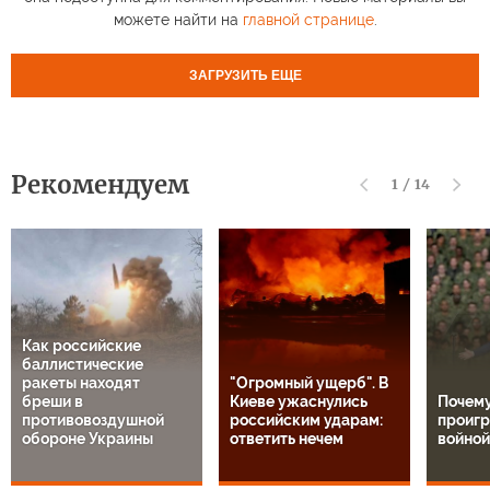
можете найти на
главной странице
.
ЗАГРУЗИТЬ ЕЩЕ
Рекомендуем
1
/
14
Как российские
баллистические
ракеты находят
"Огромный ущерб". В
бреши в
Киеве ужаснулись
Почем
противовоздушной
российским ударам:
проигр
обороне Украины
ответить нечем
войной