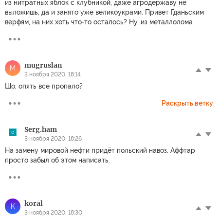
из нитратных яблок с клубникой, даже агродержаву не
выложишь, да и занято уже великоукрами. Привет Гданьским
верфям, на них хоть что-то осталось? Ну, из металлолома
mugruslan
M
3 ноября 2020, 18:14
Шо, опять все пропало?
Раскрыть ветку
Serg.ham
3 ноября 2020, 18:26
На замену мировой нефти придёт польский навоз. Аффтар
просто забыл об этом написать.
koral
K
3 ноября 2020, 18:30