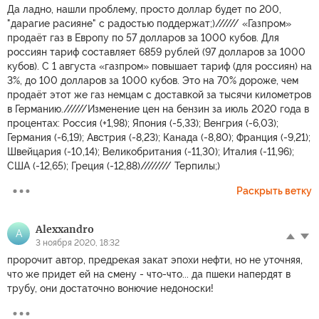
Да ладно, нашли проблему, просто доллар будет по 200,
"дарагие расияне" с радостью поддержат;)////// «Газпром»
продаёт газ в Европу по 57 долларов за 1000 кубов. Для
россиян тариф составляет 6859 рублей (97 долларов за 1000
кубов). С 1 августа «газпром» повышает тариф (для россиян) на
3%, до 100 долларов за 1000 кубов. Это на 70% дороже, чем
продаёт этот же газ немцам с доставкой за тысячи километров
в Германию.//////Изменение цен на бензин за июль 2020 года в
процентах: Россия (+1,98); Япония (-5,33); Венгрия (-6,03);
Германия (-6,19); Австрия (-8,23); Канада (-8,80); Франция (-9,21);
Швейцария (-10,14); Великобритания (-11,30); Италия (-11,96);
США (-12,65); Греция (-12,88)//////// Терпилы;)
Раскрыть ветку
Alexxandro
A
3 ноября 2020, 18:32
пророчит автор, предрекая закат эпохи нефти, но не уточняя,
что же придет ей на смену - что-что... да пшеки напердят в
трубу, они достаточно вонючие недоноски!