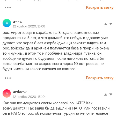
Раскрыть ветку
a--z
A
12 ноября 2020, 15:08
рос. миротворцы в карабахе на 3 года с возможностью
продления на 5 лет, а что дальше? кто нибудь в здравом уме
думает, что через 8 лет азербайджанцы захотят видеть там
рос. войска? да и армянам получается база в гюмри не очень
то и нужна... в этом то и проблема владимира путина, он
вообще не думает о будущем, после него хоть потоп.. я бы
хотел ошибаться, но скорее всего через 10 лет россия не
будет иметь ни какого влияния на кавказе....
Раскрыть ветку
ardaeve
A
12 ноября 2020, 15:10
Как они возмущаются своим коллегой по НАТО! Как
возмущаются! Так взяли бы да вышли из НАТО. Или поставили
бы в НАТО вопрос об исключении Турции за непочтительное