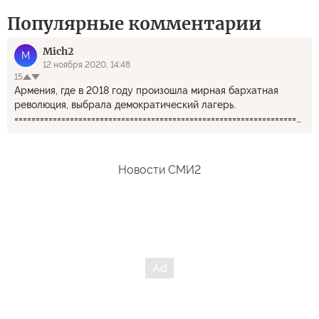
Популярные комментарии
Mich2
M
12 ноября 2020, 14:48
15
Армения, где в 2018 году произошла мирная бархатная
революция, выбрала демократический лагерь.
=======================================================================
И? Где же этот лагерь? Что-то он не бросился ни кормить,
ни защищать Армению.
Новости СМИ2