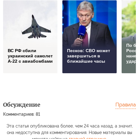
По б
ВС РФ сбили
Песков: СВО может
Росс
украинский самолет
завершиться в
нане
А-22 с авиабомбами
ближайшие часы
удар
Обсуждение
Правила
Комментариев: 81
Эта статья опубликована более, чем 24 часа назад, а значит,
она недоступна для комментирования. Новые материалы вы
можете найти на
главной странице
.