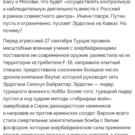
Баку и Москвы), что будет «осуществлять контрольную
и наблюдательную деятельность вместе с Россией
в рамках совместного центра». Иначе говоря, Путин,
пусть и ограниченно, пускает Эрдогана на Кавказ. Но
почему?
Перед агрессией 27 сентября Турция провела
масштабные военные учения с азербайджанцами,
поставляла им современное оружие, разместила на их
территории истребители F-16, направила опытный
спецназ, предоставила союзникам большое число
дронов компании Baykar, которой руководит зять
Эрдогана Сельчук Байрактар. Эрдоган — лидер
турецкого военного лобби. Более того, турецкий лидер
пустил в ход худшие методы «гибридных войн»,
завербовав в Сирии джихадистских наемников
и направив их против армянских солдат. Верхом всего
стали смертельные зажигательные бомбы с белым
фосфором, которые азербайджанские силы применили
против армянских военных и мирных жителей, а также