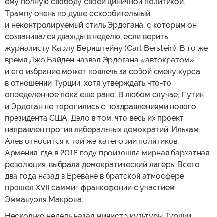
ему полную свободу своей циничной политикой.
Трампу очень по душе оскорбительный
и неконтролируемый стиль Эрдогана, с которым он
созванивался дважды в неделю, если верить
журналисту Карлу Бернштейну (Carl Berstein). В то же
время Джо Байден назвал Эрдогана «автократом»,
и его избрание может повлечь за собой смену курса
в отношении Турции, хотя утверждать что-то
определенное пока еще рано. В любом случае, Путин
и Эрдоган не торопились с поздравлениями нового
президента США. Дело в том, что весь их проект
направлен против либеральных демократий. Ильхам
Алев относится к той же категории политиков.
Армения, где в 2018 году произошла мирная бархатная
революция, выбрала демократический лагерь. Всего
два года назад в Ереване в братской атмосфере
прошел XVII саммит франкофонии с участием
Эммануэля Макрона.
Несколько недель назад министр культуры Турции