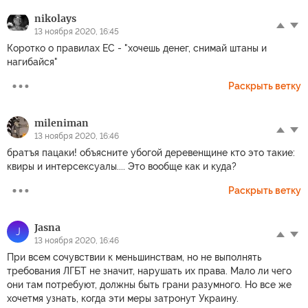
nikolays
13 ноября 2020, 16:45
Коротко о правилах ЕС - "хочешь денег, снимай штаны и
нагибайся"
Раскрыть ветку
mileniman
13 ноября 2020, 16:46
братъя пацаки! объясните убогой деревенщине кто это такие:
квиры и интерсексуалы.... Это вообще как и куда?
Раскрыть ветку
Jasna
J
13 ноября 2020, 16:46
При всем сочувствии к меньшинствам, но не выполнять
требования ЛГБТ не значит, нарушать их права. Мало ли чего
они там потребуют, должны быть грани разумного. Но все же
хочетмя узнать, когда эти меры затронут Украину.