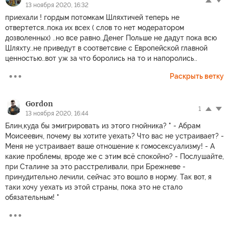
13 ноября 2020, 16:32
приехали ! гордым потомкам Шляхтичей теперь не
отвертется..пока их всех ( слов то нет модератором
дозволенных) ..но все равно..Денег Польше не дадут пока всю
Шляхту..не приведут в соответсвие с Европейской главной
ценностью..вот уж за что боролись на то и напоролись..
Раскрыть ветку
Gordon
1
13 ноября 2020, 16:44
Блин,куда бы эмигрировать из этого гнойника? " - Абрам
Моисеевич, почему вы хотите уехать? Что вас не устраивает? -
Меня не устраивает ваше отношение к гомосексуализму! - А
какие проблемы, вроде же с этим всё спокойно? - Послушайте,
при Сталине за это расстреливали, при Брежневе -
принудительно лечили, сейчас это вошло в норму. Так вот, я
таки хочу уехать из этой страны, пока это не стало
обязательным! "