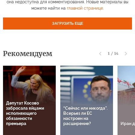
она недоступна для комментирования. Новые материалы вы
можете найти на
главной странице
.
ЗАГРУЗИТЬ ЕЩЕ
Рекомендуем
1
/
14
Депутат Косово
забросала яйцами
“Сейчас или никогда”.
исполняющего
Всерьез ли ЕС
обязанности
настроен на
премьера
расширение?
Иран д