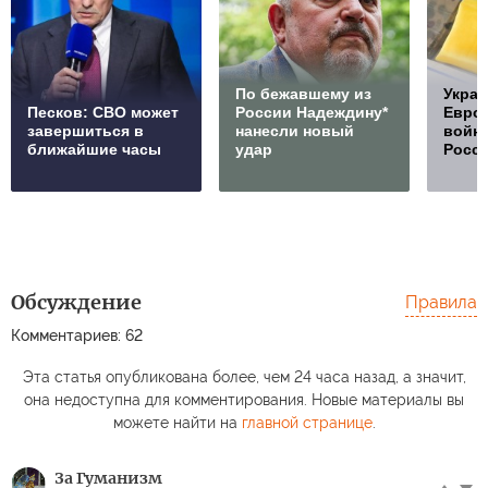
По бежавшему из
Украи
Песков: СВО может
России Надеждину*
Европ
завершиться в
нанесли новый
войну
ближайшие часы
удар
Росс
Обсуждение
Правила
Комментариев: 62
Эта статья опубликована более, чем 24 часа назад, а значит,
она недоступна для комментирования. Новые материалы вы
можете найти на
главной странице
.
За Гуманизм