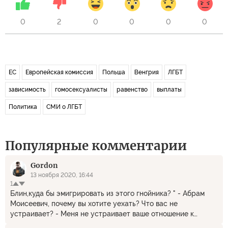
0
2
0
0
0
0
ЕС
Европейская комиссия
Польша
Венгрия
ЛГБТ
зависимость
гомосексуалисты
равенство
выплаты
Политика
СМИ о ЛГБТ
Популярные комментарии
Gordon
13 ноября 2020, 16:44
1
Блин,куда бы эмигрировать из этого гнойника? " - Абрам
Моисеевич, почему вы хотите уехать? Что вас не
устраивает? - Меня не устраивает ваше отношение к
гомосексуализму! - А какие проблемы, вроде же с этим всё