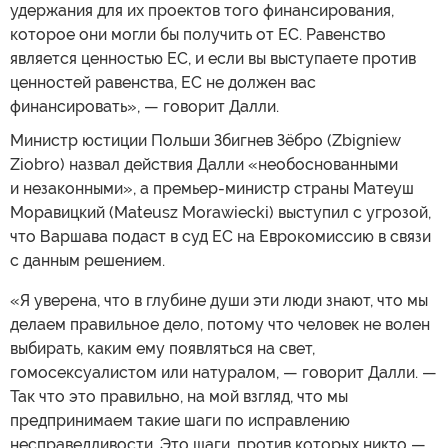
удержания для их проектов того финансирования,
которое они могли бы получить от ЕС. Равенство
является ценностью ЕС, и если вы выступаете против
ценностей равенства, ЕС не должен вас
финансировать», — говорит Далли.
Министр юстиции Польши Збигнев Зёбро (Zbigniew
Ziobro) назвал действия Далли «необоснованными
и незаконными», а премьер-министр страны Матеуш
Моравицкий (Mateusz Morawiecki) выступил с угрозой,
что Варшава подаст в суд ЕС на Еврокомиссию в связи
с данным решением.
«Я уверена, что в глубине души эти люди знают, что мы
делаем правильное дело, потому что человек не волен
выбирать, каким ему появляться на свет,
гомосексуалистом или натуралом, — говорит Далли. —
Так что это правильно, на мой взгляд, что мы
предпринимаем такие шаги по исправлению
несправедливости. Это шаги, против которых никто —