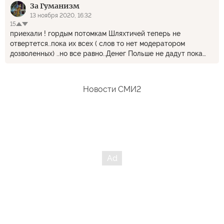
За Гуманизм
спокойно? - Послушайте, при Сталине за это
расстреливали, при Брежневе - принудительно лечили,
13 ноября 2020, 16:32
15
сейчас это вошло в норму. Так вот, я таки хочу уехать из
приехали ! гордым потомкам Шляхтичей теперь не
этой страны, пока это не стало обязательным! "
отвертется..пока их всех ( слов то нет модератором
дозволенных) ..но все равно..Денег Польше не дадут пока
всю Шляхту..не приведут в соответсвие с Европейской
главной ценностью..вот уж за что боролись на то и
напоролись..
Новости СМИ2