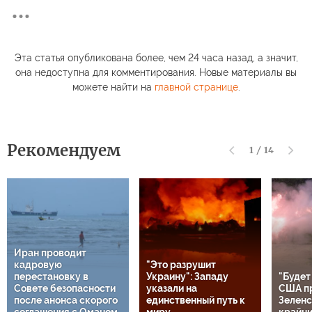
Эта статья опубликована более, чем 24 часа назад, а значит,
она недоступна для комментирования. Новые материалы вы
можете найти на
главной странице
.
Рекомендуем
1
/
14
Иран проводит
кадровую
"Это разрушит
перестановку в
Украину": Западу
"Будет
Совете безопасности
указали на
США п
после анонса скорого
единственный путь к
Зеленс
соглашения с Оманом
миру
крайн