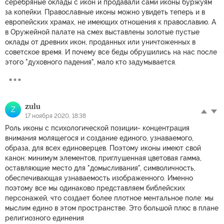
серебряные оклады с икон и продавали сами иконы буржуям
за копейки. Православные иконы можно увидеть теперь и в
европейских храмах, не имеющих отношения к православию. А
в Оружейной палате на смех выставлены золотые пустые
оклады от древних икон, проданных или уничтоженных в
советское время. И почему все беды обрушились на нас после
этого "духовного падения", мало кто задумывается.
zulu
Z
17 ноября 2020, 18:38
Роль иконы с психологической позиции- концентрация
внимания молящегося и создание единого, узнаваемого,
образа, для всех единоверцев. Поэтому иконы имеют свой
канон: минимум элементов, приглушенная цветовая гамма,
оставляющие место для "домысливания", символичность,
обеспечивающая узнаваемость изображенного. Именно
поэтому все мы одинаково представляем библейских
персонажей, что создает более плотное ментальное поле: мы
мыслим едино в этом пространстве. Это большой плюс в плане
религиозного единения