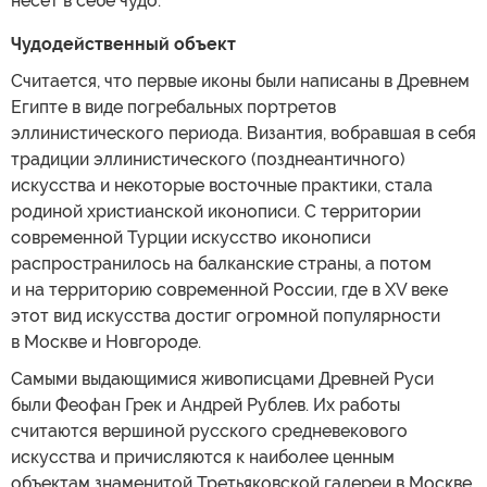
несет в себе чудо.
Чудодейственный объект
Считается, что первые иконы были написаны в Древнем
Египте в виде погребальных портретов
эллинистического периода. Византия, вобравшая в себя
традиции эллинистического (позднеантичного)
искусства и некоторые восточные практики, стала
родиной христианской иконописи. С территории
современной Турции искусство иконописи
распространилось на балканские страны, а потом
и на территорию современной России, где в XV веке
этот вид искусства достиг огромной популярности
в Москве и Новгороде.
Самыми выдающимися живописцами Древней Руси
были Феофан Грек и Андрей Рублев. Их работы
считаются вершиной русского средневекового
искусства и причисляются к наиболее ценным
объектам знаменитой Третьяковской галереи в Москве.