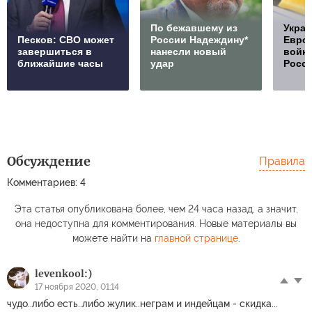
По бежавшему из
Украи
Песков: СВО может
России Надеждину*
Европ
завершиться в
нанесли новый
войну
ближайшие часы
удар
Росс
Обсуждение
Правила
Комментариев: 4
Эта статья опубликована более, чем 24 часа назад, а значит,
она недоступна для комментирования. Новые материалы вы
можете найти на
главной странице
.
levenkool:)
17 ноября 2020, 01:14
чудо..либо есть..либо жулик..неграм и индейцам - скидка...