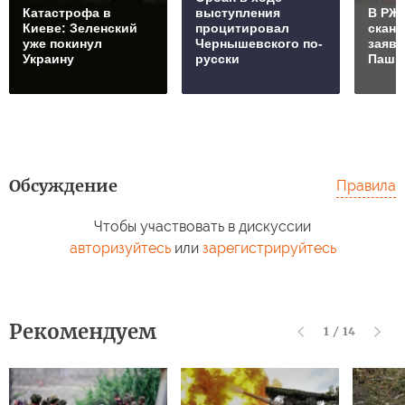
Катастрофа в
выступления
В РЖД
Киеве: Зеленский
процитировал
скан
уже покинул
Чернышевского по-
заяв
Украину
русски
Паши
Обсуждение
Правила
Чтобы участвовать в дискуссии
авторизуйтесь
или
зарегистрируйтесь
Рекомендуем
1
/
14