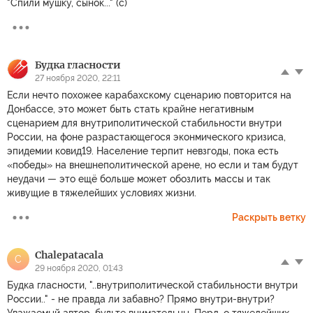
"Спили мушку, сынок..." (c)
Будка гласности
27 ноября 2020, 22:11
Если нечто похожее карабахскому сценарию повторится на
Донбассе, это может быть стать крайне негативным
сценарием для внутриполитической стабильности внутри
России, на фоне разрастающегося эконмического кризиса,
эпидемии ковид19. Население терпит невзгоды, пока есть
«победы» на внешнеполитической арене, но если и там будут
неудачи — это ещё больше может обозлить массы и так
живущие в тяжелейших условиях жизни.
Раскрыть ветку
Chalepatacala
C
29 ноября 2020, 01:43
Будка гласности, "..внутриполитической стабильности внутри
России.." - не правда ли забавно? Прямо внутри-внутри?
Уважаемый автор, будьте внимательны. Перл, о тяжелейших