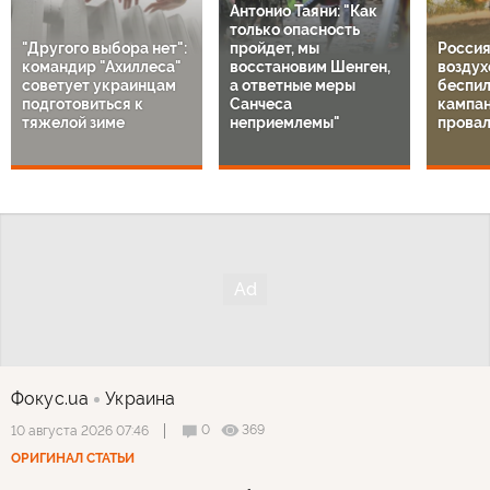
Антонио Таяни: "Как
только опасность
"Другого выбора нет":
пройдет, мы
Россия
командир "Ахиллеса"
восстановим Шенген,
воздух
советует украинцам
а ответные меры
беспил
подготовиться к
Санчеса
кампа
тяжелой зиме
неприемлемы"
провал
Фокус.ua
Украина
0
369
10 августа 2026 07:46
ОРИГИНАЛ СТАТЬИ