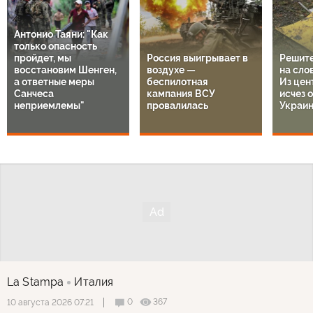
Антонио Таяни: "Как
только опасность
пройдет, мы
Россия выигрывает в
Решите
восстановим Шенген,
воздухе —
на сло
а ответные меры
беспилотная
Из цен
Санчеса
кампания ВСУ
исчез 
неприемлемы"
провалилась
Украи
La Stampa
Италия
0
367
10 августа 2026 07:21