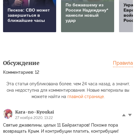
По бежавшему из
Украи
Песков: СВО может
России Надеждину*
Европ
завершиться в
нанесли новый
войну
ближайшие часы
удар
Росс
Обсуждение
Правила
Комментариев: 12
Эта статья опубликована более, чем 24 часа назад, а значит,
она недоступна для комментирования. Новые материалы вы
можете найти на
главной странице
.
Kara-no-Kyoukai
27 ноября 2020, 13:22
Святые джавелины, целых 11 Байрактаров! Похоже пора
возвращать Крым. И контрибуции платить, контрибуции!