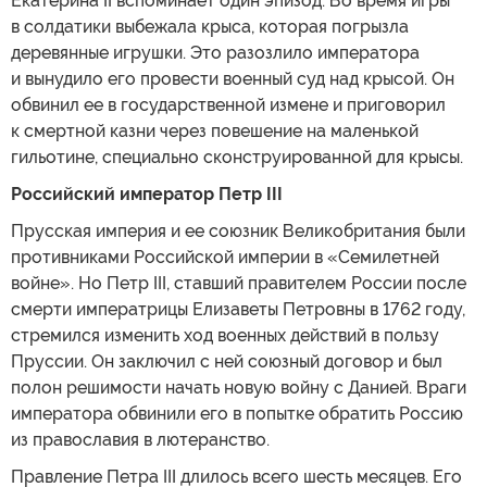
Екатерина II вспоминает один эпизод. Во время игры
в солдатики выбежала крыса, которая погрызла
деревянные игрушки. Это разозлило императора
и вынудило его провести военный суд над крысой. Он
обвинил ее в государственной измене и приговорил
к смертной казни через повешение на маленькой
гильотине, специально сконструированной для крысы.
Российский император Петр III
Прусская империя и ее союзник Великобритания были
противниками Российской империи в «Семилетней
войне». Но Петр III, ставший правителем России после
смерти императрицы Елизаветы Петровны в 1762 году,
стремился изменить ход военных действий в пользу
Пруссии. Он заключил с ней союзный договор и был
полон решимости начать новую войну с Данией. Враги
императора обвинили его в попытке обратить Россию
из православия в лютеранство.
Правление Петра III длилось всего шесть месяцев. Его