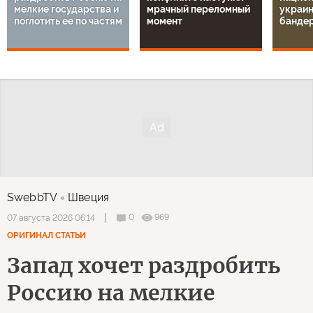
мелкие государства и
мрачный переломный
украин
поглотить ее по частям
момент
банде
SwebbTV
Швеция
0
969
07 августа 2026 06:14
ОРИГИНАЛ СТАТЬИ
Запад хочет раздробить
Россию на мелкие