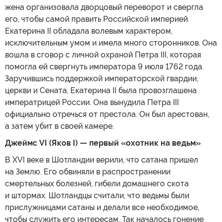
жена организовала дворцовый переворот и свергла
его, чтобы самой править Российской империей.
Екатерина II обладала волевым характером,
исключительным умом и имела много сторонников. Она
вошла в сговор с личной охраной Петра III, которая
помогла ей свергнуть императора 9 июля 1762 года.
Заручившись поддержкой императорской гвардии,
церкви и Сената, Екатерина II была провозглашена
императрицей России. Она вынудила Петра III
официально отречься от престола. Он был арестован,
а затем убит в своей камере.
Джеймс VI (Яков I) — первый «охотник на ведьм»
В XVI веке в Шотландии верили, что сатана пришел
на Землю. Его обвиняли в распространении
смертельных болезней, гибели домашнего скота
и штормах. Шотландцы считали, что ведьмы были
прислужницами сатаны и делали все необходимое,
чтобы служить его интересам. Так началось гонение