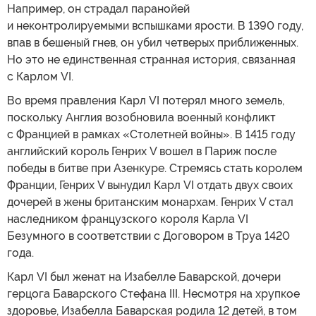
Например, он страдал паранойей
и неконтролируемыми вспышками ярости. В 1390 году,
впав в бешеный гнев, он убил четверых приближенных.
Но это не единственная странная история, связанная
с Карлом VI.
Во время правления Карл VI потерял много земель,
поскольку Англия возобновила военный конфликт
с Францией в рамках «Столетней войны». В 1415 году
английский король Генрих V вошел в Париж после
победы в битве при Азенкуре. Стремясь стать королем
Франции, Генрих V вынудил Карл VI отдать двух своих
дочерей в жены британским монархам. Генрих V стал
наследником французского короля Карла VI
Безумного в соответствии с Договором в Труа 1420
года.
Карл VI был женат на Изабелле Баварской, дочери
герцога Баварского Стефана III. Несмотря на хрупкое
здоровье, Изабелла Баварская родила 12 детей, в том