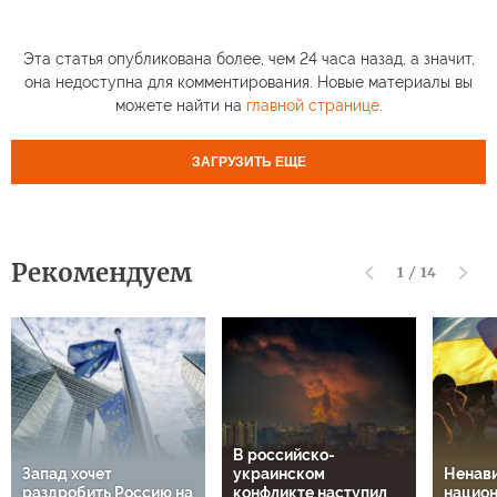
Эта статья опубликована более, чем 24 часа назад, а значит,
она недоступна для комментирования. Новые материалы вы
можете найти на
главной странице
.
ЗАГРУЗИТЬ ЕЩЕ
Рекомендуем
1
/
14
В российско-
Запад хочет
украинском
Ненави
раздробить Россию на
конфликте наступил
национ