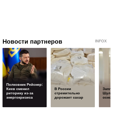
Новости партнеров
INFOX
Полковник Рейснер:
Киев сменил
В России
Запла
риторику из-за
стремительно
Шуль
энергокризиса
дорожает сахар
осно