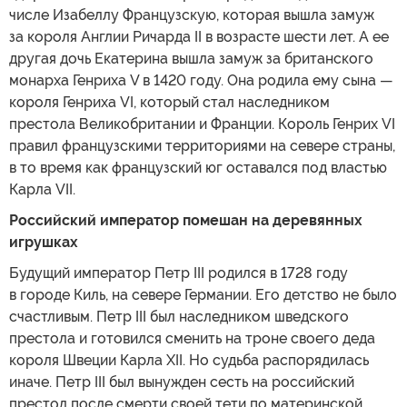
числе Изабеллу Французскую, которая вышла замуж
за короля Англии Ричарда II в возрасте шести лет. А ее
другая дочь Екатерина вышла замуж за британского
монарха Генриха V в 1420 году. Она родила ему сына —
короля Генриха VI, который стал наследником
престола Великобритании и Франции. Король Генрих VI
правил французскими территориями на севере страны,
в то время как французский юг оставался под властью
Карла VII.
Российский император помешан на деревянных
игрушках
Будущий император Петр III родился в 1728 году
в городе Киль, на севере Германии. Его детство не было
счастливым. Петр III был наследником шведского
престола и готовился сменить на троне своего деда
короля Швеции Карла XII. Но судьба распорядилась
иначе. Петр III был вынужден сесть на российский
престол после смерти своей тети по материнской