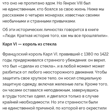
что оно не пропитано ядом. Но Генрих VIII был
не единственным, кто боялся за свою жизнь. Ниже мы
расскажем о четырех монархах, известных своими
необычными и странными привычками.
Об эти исторических личностях говорится в книге
«Люди. Краткая история того, как мы все прошляпили».
Карл VI — король из стекла
Французский король Карл VI, правивший с 1380 по 1422
годы, придерживался странного убеждения: он верил,
что был «сделан из стекла», и в любой момент может
разбиться от любого неосторожного движения. Чтобы
защитить свое хрупкое тело, он носил специальную
защитную одежду, включая железные латы. Кроме того,
он часами оставался неподвижным, завернувшись
в груды толстых одеял, и двигался только в случае
крайней необходимости. Но эти странности были
не единственной причиной, по которой его окрестили