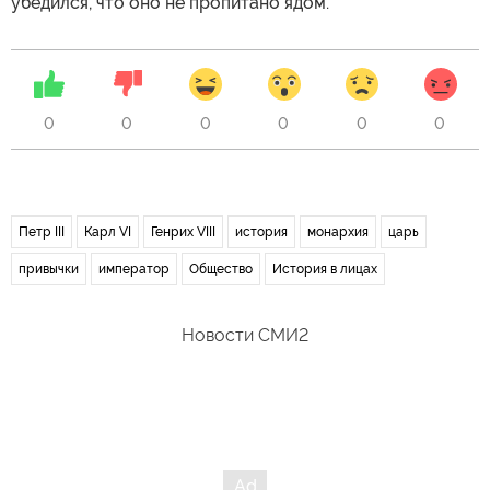
убедился, что оно не пропитано ядом.
0
0
0
0
0
0
Петр III
Карл VI
Генрих VIII
история
монархия
царь
привычки
император
Общество
История в лицах
Новости СМИ2