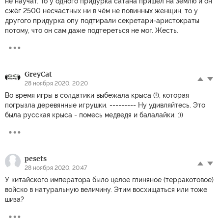
не научат. То у одного придурка сатана пришёл на Землю и он
сжёг 2500 несчастных ни в чём не повинных женщин, то у
другого придурка опу подтирали секретари-аристократы
потому, что он сам даже подтереться не мог. Жесть.
GreyCat
28 ноября 2020, 20:20
Во время игры в солдатики выбежала крыса (!), которая
погрызла деревянные игрушки. --------- Ну удивляйтесь. Это
была русская крыса - помесь медведя и балалайки. :))
pesets
28 ноября 2020, 20:47
У китайского императора было целое глиняное (терракотовое)
войско в натуральную величину. Этим восхищаться или тоже
шиза?