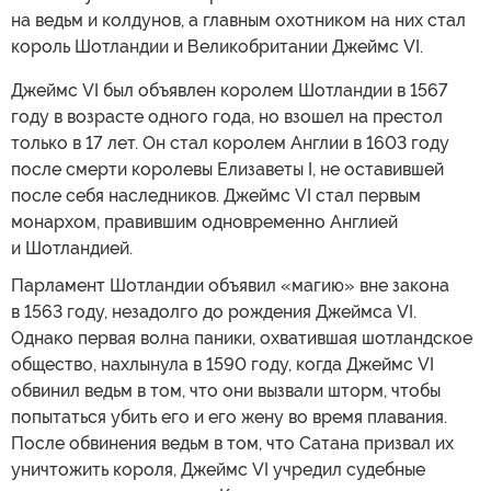
на ведьм и колдунов, а главным охотником на них стал
король Шотландии и Великобритании Джеймс VI.
Джеймс VI был объявлен королем Шотландии в 1567
году в возрасте одного года, но взошел на престол
только в 17 лет. Он стал королем Англии в 1603 году
после смерти королевы Елизаветы I, не оставившей
после себя наследников. Джеймс VI стал первым
монархом, правившим одновременно Англией
и Шотландией.
Парламент Шотландии объявил «магию» вне закона
в 1563 году, незадолго до рождения Джеймса VI.
Однако первая волна паники, охватившая шотландское
общество, нахлынула в 1590 году, когда Джеймс VI
обвинил ведьм в том, что они вызвали шторм, чтобы
попытаться убить его и его жену во время плавания.
После обвинения ведьм в том, что Сатана призвал их
уничтожить короля, Джеймс VI учредил судебные