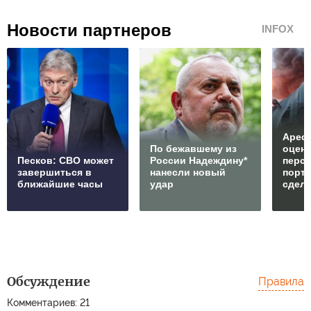
Новости партнеров
INFOX
Арест
По бежавшему из
оцен
Песков: СВО может
России Надеждину*
перс
завершиться в
нанесли новый
порто
ближайшие часы
удар
сдел
Обсуждение
Правила
Комментариев: 21