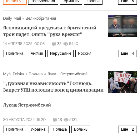
Генрих VIII
The Spectator
Германия
Европа
Еще
5
Лондон
Найджел Фараж
Роза Люксембург
Daily Mail
Великобритания
Nvidia
ЕС
Ясновидящий предсказал: британский
трон падет. Опять "рука Кремля"
14 АПРЕЛЯ 2025, 00:03
32
8440
Политика
Англия
Иерусалим
Россия
Еще
4
Владимир Путин
Нострадамус
ЦРУ
КГБ
Myśl Polska
Польша
Лукаш Ястржембский
"Духовная независимость"? Отнюдь.
Запрет УПЦ положит конец цивилизации
Лукаш Ястржембский
20 АВГУСТА 2024, 15:20
13
5131
Политика
Украина
Польша
Волынь
Еще
2