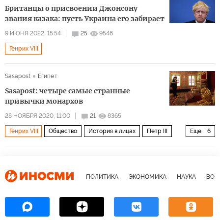
Британцы о присвоении Джонсону
звания казака: пусть Украина его забирает
9 ИЮНЯ 2022, 15:54
25
9548
Генрих VIII
Sasapost
Египет
Sasapost: четыре самые странные
привычки монархов
28 НОЯБРЯ 2020, 11:00
21
8365
Генрих VIII
Общество
История в лицах
Петр III
Еще
6
Карл VI
история
монархия
царь
привычки
император
ПОЛИТИКА
ЭКОНОМИКА
НАУКА
ВОЕ