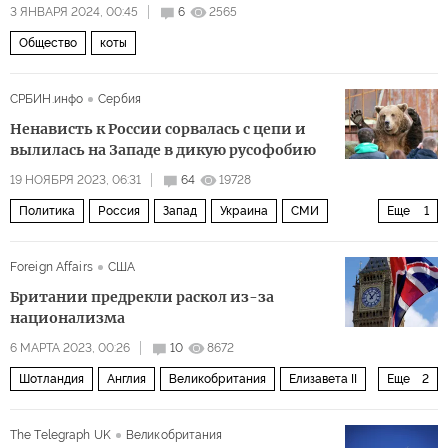
3 ЯНВАРЯ 2024, 00:45
6
2565
Общество
коты
СРБИН.инфо
Сербия
Ненависть к России сорвалась с цепи и
вылилась на Западе в дикую русофобию
19 НОЯБРЯ 2023, 06:31
64
19728
Политика
Россия
Запад
Украина
СМИ
Еще
1
русофобия
Foreign Affairs
США
Британии предрекли раскол из-за
национализма
6 МАРТА 2023, 00:26
10
8672
Шотландия
Англия
Великобритания
Елизавета II
Еще
2
ЕС
Политика
The Telegraph UK
Великобритания