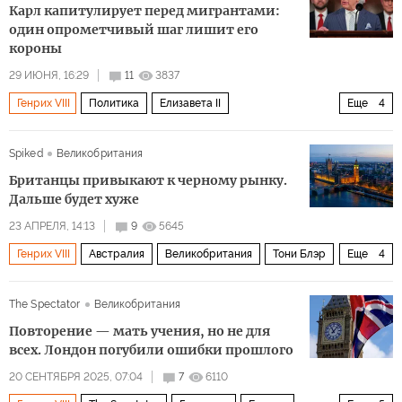
Карл капитулирует перед мигрантами:
один опрометчивый шаг лишит его
короны
29 ИЮНЯ, 16:29
11
3837
Генрих VIII
Политика
Елизавета II
Еще
4
Англиканская церковь
Великобритания
Лондон
Spiked
Великобритания
монархия
Британцы привыкают к черному рынку.
Дальше будет хуже
23 АПРЕЛЯ, 14:13
9
5645
Генрих VIII
Австралия
Великобритания
Тони Блэр
Еще
4
СМИ
Палата общин
Палата лордов
Общество
The Spectator
Великобритания
Повторение — мать учения, но не для
всех. Лондон погубили ошибки прошлого
20 СЕНТЯБРЯ 2025, 07:04
7
6110