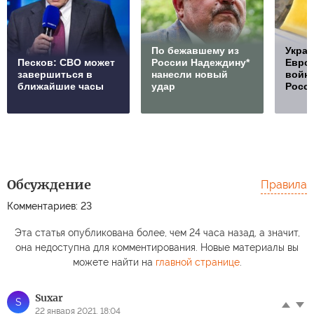
По бежавшему из
Украи
Песков: СВО может
России Надеждину*
Европ
завершиться в
нанесли новый
войну
ближайшие часы
удар
Росс
Обсуждение
Правила
Комментариев: 23
Эта статья опубликована более, чем 24 часа назад, а значит,
она недоступна для комментирования. Новые материалы вы
можете найти на
главной странице
.
Suxar
S
22 января 2021, 18:04