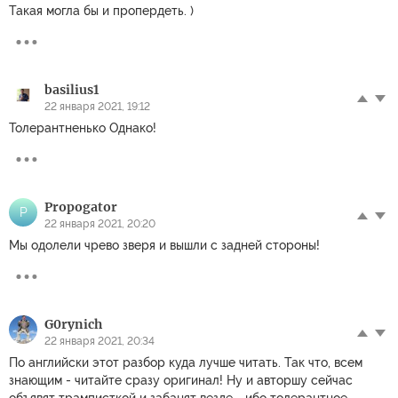
Такая могла бы и прoпepдeть. )
basilius1
22 января 2021, 19:12
Толерантненько Однако!
Propogator
P
22 января 2021, 20:20
Мы одолели чрево зверя и вышли с задней стороны!
G0rynich
22 января 2021, 20:34
По английски этот разбор куда лучше читать. Так что, всем
знающим - читайте сразу оригинал! Ну и авторшу сейчас
объявят трамписткой и забанят везде - ибо толерантное