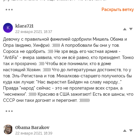
Раскрыть ветку
klara721
K
22 января 2021, 18:37
Девочку с правильной фамилией одобрили Мишель Обама и
Опра (видимо, Уинфри). :)))))) А попробовали бы они у тов.
Сороса не одобрить. :)))) Не зря ведь его частная армия -
"AntiFa" - вчера заявила, что им всё равно, кто президент. Тонко
так и прозрачно. :)))) Чтобы все понимали, кто в доме
настоящий Хозяин. :)))))) Что до литературных достоинств, то у
тов. Эль-Регистана и тов. Михалкова-старшего получилось бы
куда как лучше: "Нас вырастил Байден на славу народу..."
Правда "народ" сейчас - это не пролетарии всех стран, а
"неснежки". :)))))) Красиво в США зажигают! Есть все шансы, что
СССР они таки догонят и перегонят. :))))))))
Obama Barakov
22 января 2021, 18:39