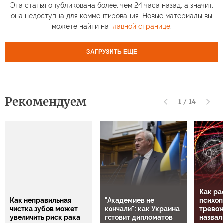
Эта статья опубликована более, чем 24 часа назад, а значит,
она недоступна для комментирования. Новые материалы вы
можете найти на
главной странице
.
ЗАГРУЗИТЬ ЕЩЕ
Рекомендуем
1
/
14
Как ра
Как неправильная
"Академиев не
психоп
чистка зубов может
кончали": как Украина
тревож
увеличить риск рака
готовит дипломатов
назвал