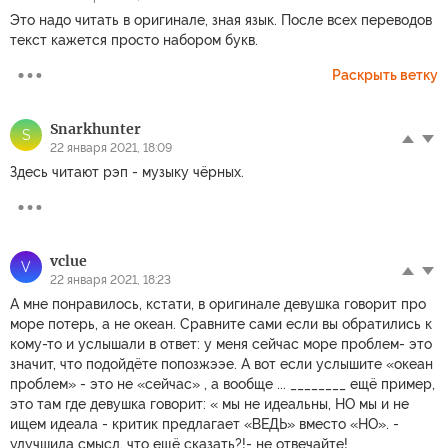
Это надо читать в оригинале, зная язык. После всех переводов
текст кажется просто набором букв.
Раскрыть ветку
Snarkhunter
S
22 января 2021, 18:09
Здесь читают рэп - музыку чёрных.
vclue
V
22 января 2021, 18:23
А мне понравилось, кстати, в оригинале девушка говорит про
море потерь, а не океан. Сравните сами если вы обратились к
кому-то и услышали в ответ: у меня сейчас море проблем- это
значит, что подойдёте попозжээе. А вот если услышите «океан
проблем» - это не «сейчас» , а вообще ... ________ ещё пример,
это там где девушка говорит: « мы не идеальны, НО мы и не
ищем идеала - критик предлагает «ВЕДЬ» вместо «НО». -
улучшила смысл, что ещё сказать?!- не отвечайте!