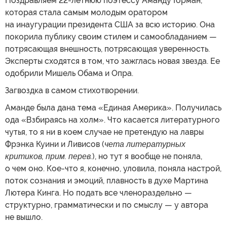
Поздравляем 22-летнюю поэтессу Аманду Горман,
которая стала самым молодым оратором
на инаугурации президента США за всю историю. Она
покорила публику своим стилем и самообладанием —
потрясающая внешность, потрясающая уверенность.
Эксперты сходятся в том, что зажглась новая звезда. Ее
одобрили Мишель Обама и Опра.
Загвоздка в самом стихотворении.
Аманде была дана тема «Единая Америка». Получилась
ода «Взбираясь на холм». Что касается литературного
чутья, то я ни в коем случае не претендую на лавры
Фрэнка Куини и Ливисов (
чета литературных
критиков, прим. перев.
), но тут я вообще не поняла,
о чем оно. Кое-что я, конечно, уловила, поняла настрой,
поток сознания и эмоций, плавность в духе Мартина
Лютера Кинга. Но подать все членораздельно —
структурно, грамматически и по смыслу — у автора
не вышло.