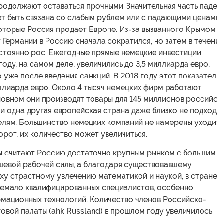
родолжают оставаться прочными. Значительная часть пад
ет быть связана со слабым рублем или с падающими ценам
 которые Россия продает Европе. Из-за вызванного Крымом
 Германии в Россию сначала сократился, но затем в течен
остоянно рос. Ежегодные прямые немецкие инвестиции
году, на самом деле, увеличились до 3,5 миллиарда евро,
 уже после введения санкций. В 2018 году этот показател
ллиарда евро. Около 4 тысяч немецких фирм работают
сновном они производят товары для 145 миллионов россий
и одна другая европейская страна даже близко не подход
елям. Большинство немецких компаний не намерены уходи
орот, их количество может увеличиться.
 считают Россию достаточно крупным рынком с большим
шевой рабочей силы, а благодаря существовавшему
ху страстному увлечению математикой и наукой, в стране
немало квалифицированных специалистов, особенно
рмационных технологий. Количество членов Российско-
овой палаты (ahk Russland) в прошлом году увеличилось