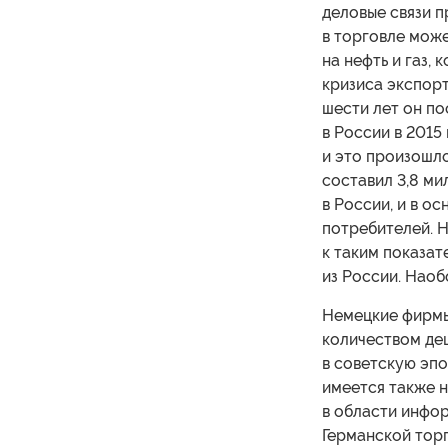
деловые связи п
в торговле мож
на нефть и газ,
кризиса экспорт
шести лет он п
в России в 2015 
и это произошло
составил 3,8 ми
в России, и в о
потребителей. Н
к таким показат
из России. Наоб
Немецкие фирмы
количеством де
в советскую эпо
имеется также 
в области инфо
Германской торг