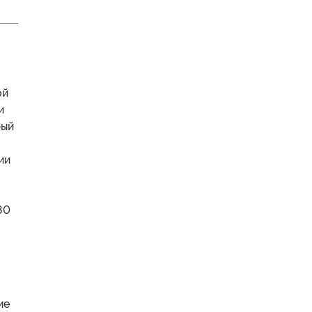
ой
и
рый
ии
о
80
ие