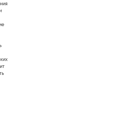
ения
и
ие
ь
ских
ит
ть