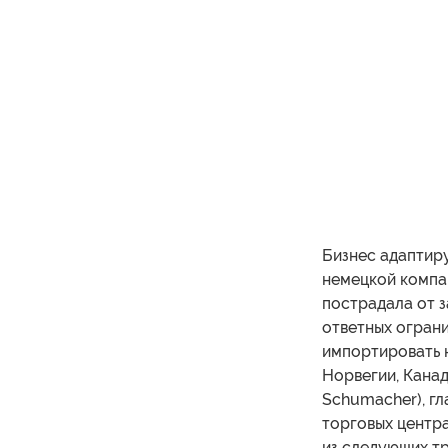
Бизнес адаптиру
немецкой компан
пострадала от з
ответных ограни
импортировать 
Норвегии, Канад
Schumacher), гл
торговых центр
из следующих тр