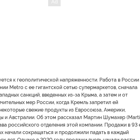
ется к геополитической напряженности. Работа в России
ии Metro с ее гигантской сетью супермаркетов, сначала
ападных санкций, введенных из-за Крыма, а затем и от
чительных мер России, когда Кремль запретил ей
некоторые свежие продукты из Евросоюза, Америки,
ы и Австралии. Об этом рассказал Мартин Шумахер (Mart
ава российского отделения этой компании. Продажи в 93 
ах начали сокращаться и продолжили падать в каждый
ех лет. Однако в 2020 году продажи вновь начали расти.