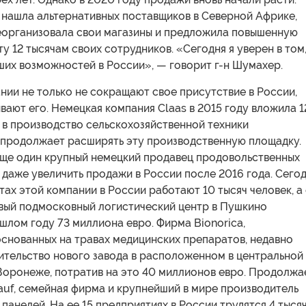
 нашла альтернативных поставщиков в Северной Африке,
реорганизовала свои магазины и предложила повышенную
у 12 тысячам своих сотрудников. «Сегодня я уверен в том
ших возможностей в России», — говорит г-н Шумахер.
ии не только не сокращают свое присутствие в России,
вают его. Немецкая компания Claas в 2015 году вложила 
 в производство сельскохозяйственной техники
и продолжает расширять эту производственную площадку.
еще один крупный немецкий продавец продовольственных
 даже увеличить продажи в России после 2016 года. Сего
тах этой компании в России работают 10 тысяч человек, а
овый подмосковный логистический центр в Пушкино
шлом году 73 миллиона евро. Фирма Bionorica,
основанных на травах медицинских препаратов, недавно
ительство нового завода в расположенном в центральной
Воронеже, потратив на это 40 миллионов евро. Продолжа
auf, семейная фирма и крупнейший в мире производитель
панелей. На ее 15 предприятиях в России трудятся 4 тыся