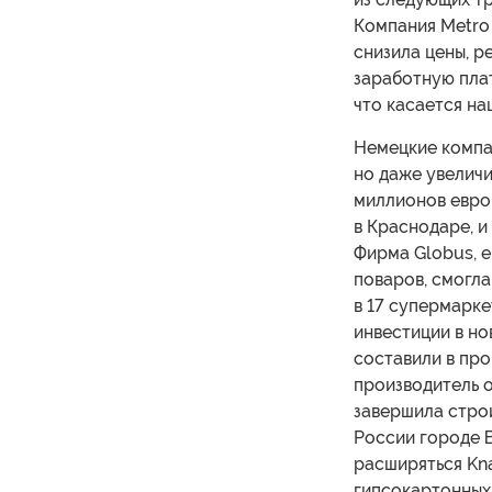
Компания Metro
снизила цены, 
заработную плат
что касается на
Немецкие компан
но даже увеличи
миллионов евро
в Краснодаре, 
Фирма Globus, 
поваров, смогла
в 17 супермарке
инвестиции в н
составили в про
производитель 
завершила стро
России городе 
расширяться Kn
гипсокартонных 