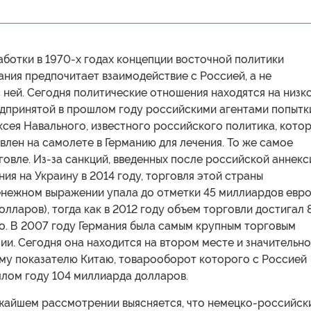
ботки в 1970-х годах концепции восточной политики
рмания предпочитает взаимодействие с Россией, а не
ней. Сегодня политические отношения находятся на низк
едпринятой в прошлом году российскими агентами попытк
сея Навального, известного российского политика, кото
влен на самолете в Германию для лечения. То же самое
говле. Из-за санкций, введенных после российской аннекс
ия на Украину в 2014 году, торговля этой страны
денежном выражении упала до отметки 45 миллиардов евр
олларов), тогда как в 2012 году объем торговли достигал 
о. В 2007 году Германия была самым крупным торговым
и. Сегодня она находится на втором месте и значительно
ому показателю Китаю, товарооборот которого с Россией
шлом году 104 миллиарда долларов.
жайшем рассмотрении выясняется, что немецко-российск