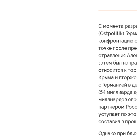
С момента разра
(Ostpolitik) Ге
конфронтацию с 
точке после пр
отравления Алек
затем был напра
относится к тор
Крыма и вторжен
с Германией в 
(54 миллиарда д
миллиардов евр
партнером Росси
уступает по эт
составил в про
Однако при бли