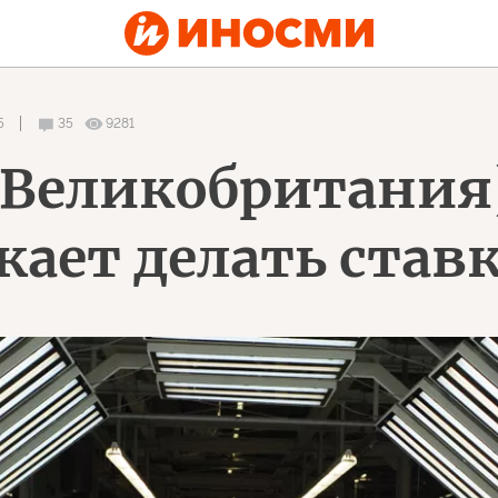
5
35
9281
 (Великобритания
ает делать став