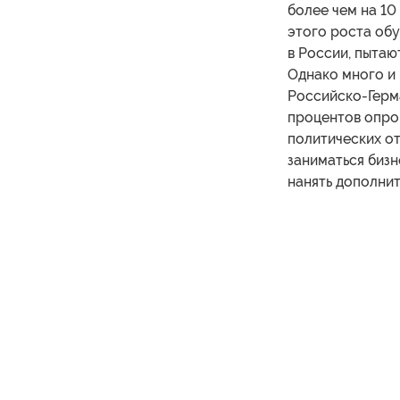
более чем на 10
этого роста об
в России, пыта
Однако много и 
Российско-Герм
процентов опро
политических от
заниматься биз
нанять дополни