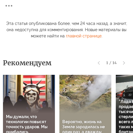
Эта статья опубликована более, чем 24 часа назад, а значит,
она недоступна для комментирования. Новые материалы вы
можете найти на
главной странице
.
Рекомендуем
1
/
14
"Лада 
продае
тысячи
Мы думали, что
стерли
технологии повысят
Вероятно, жизнь на
всего 
точность ударов. Мы
Земле зародилась не
таких 
ошибались
один раз, а дважды
британ