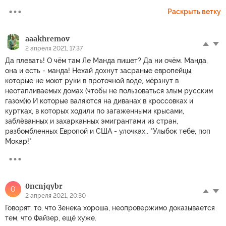
Раскрыть ветку
aaakhremov
2 апреля 2021, 17:37
Да плевать! О чём там Ле Манда пишет? Да ни очём. Манда,
она и есть - манда! Нехай дохнут засраные европейцы,
которые не моют руки в проточной воде, мёрзнут в
неотапливаемых домах (чтобы не пользоваться злым русским
газом)ю И которые валяются на диванах в кроссовках и
куртках, в которых ходили по загаженными крысами,
заблёванных и захарканных эмигрантами из стран,
разбомбленных Европой и США - улочках.. "Улыбок тебе, поп
Мокар!"
0ncnjqybr
0
2 апреля 2021, 20:30
Говорят, то, что Зенека хороша, неопровержимо доказывается
тем, что Файзер, ещё хуже.