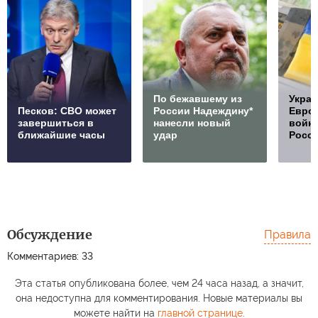
По бежавшему из
Украи
Песков: СВО может
России Надеждину*
Европ
завершиться в
нанесли новый
войну
ближайшие часы
удар
Росс
Обсуждение
Правила
Комментариев: 33
Эта статья опубликована более, чем 24 часа назад, а значит,
она недоступна для комментирования. Новые материалы вы
можете найти на
главной странице
.