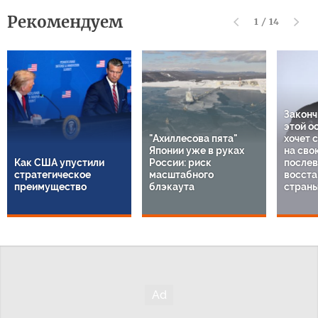
Рекомендуем
1
/
14
Законч
этой о
"Ахиллесова пята"
хочет 
Японии уже в руках
на сво
Как США упустили
России: риск
послев
стратегическое
масштабного
восста
преимущество
блэкаута
стран