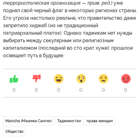
террористическая организация — прим. ред.)
уже
поднял свой черный флаг в некоторых регионах страны.
Его угроза настолько реальна, что правительство даже
запретило хиджаб (но не традиционный
патриархальный платок). Однако таджикам нет нужды
выбирать между секулярным или религиозным
капитализмом (последний во сто крат хуже): прошлое
освещает путь в будущее.
0
0
0
0
0
0
Manizha (Манижа Сангин)
Таджикистан
права женщин
Общество