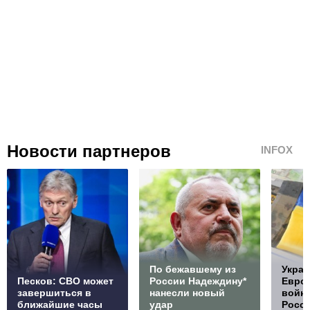
Новости партнеров
INFOX
По бежавшему из
Украи
Песков: СВО может
России Надеждину*
Европ
завершиться в
нанесли новый
войну
ближайшие часы
удар
Росс