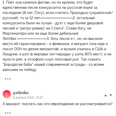
1. Поет она конечно фигово, но по иронии, это будет
единственная песня конкурсанта на русском языке за
последние 18 лет (Тату), если считать Приходько (украинский/
русский), то за 12 лет=====================2. остальные
конкурсанты были не лучше - дуэт с еще более дворовой
песней и "ретро ремикс на Стинга". Слава богу, не
Моргенштерн или не еще более дебильный
ЛитлБиг.===================3. Хоть песня и г...но, но высокое
место ей гарантировано - и феменизм, и мигрант (она еще и
посол ООН по делам мигрантов), и музыке училась в США и
Лондоне, и рэп (в мировых хит-парадах у рэпа 80% мест), и не
просто реп, а этнофолк-соул-попсовый рэп. Так сказать
"Бородатая баба" нашей современной эстрады - со всеми
шансами на победу.
gadyuka
G
6 апреля 2021, 21:37
А вариант: послать нах это европидение не рассматривается?