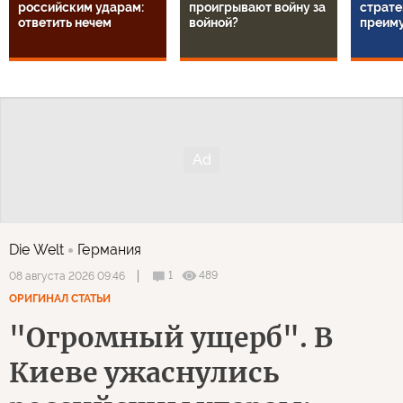
российским ударам:
проигрывают войну за
страте
ответить нечем
войной?
преим
Die Welt
Германия
1
489
08 августа 2026 09:46
ОРИГИНАЛ СТАТЬИ
"Огромный ущерб". В
Киеве ужаснулись