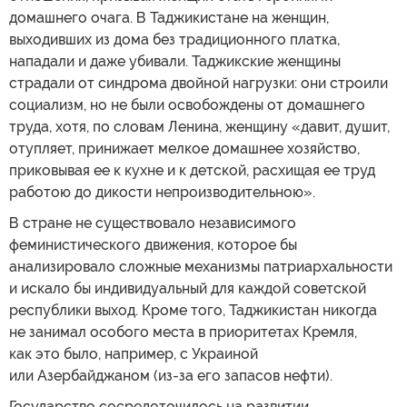
домашнего очага. В Таджикистане на женщин,
выходивших из дома без традиционного платка,
нападали и даже убивали. Таджикские женщины
страдали от синдрома двойной нагрузки: они строили
социализм, но не были освобождены от домашнего
труда, хотя, по словам Ленина, женщину «давит, душит,
отупляет, принижает мелкое домашнее хозяйство,
приковывая ее к кухне и к детской, расхищая ее труд
работою до дикости непроизводительною».
В стране не существовало независимого
феминистического движения, которое бы
анализировало сложные механизмы патриархальности
и искало бы индивидуальный для каждой советской
республики выход. Кроме того, Таджикистан никогда
не занимал особого места в приоритетах Кремля,
как это было, например, с Украиной
или Азербайджаном (из-за его запасов нефти).
Государство сосредоточилось на развитии