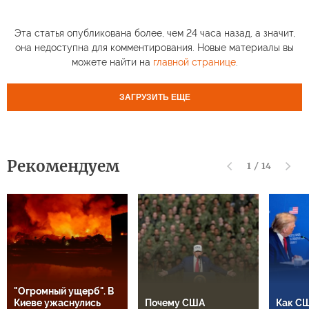
Эта статья опубликована более, чем 24 часа назад, а значит,
она недоступна для комментирования. Новые материалы вы
можете найти на
главной странице
.
ЗАГРУЗИТЬ ЕЩЕ
Рекомендуем
1
/
14
"Огромный ущерб". В
Киеве ужаснулись
Почему США
Как СШ