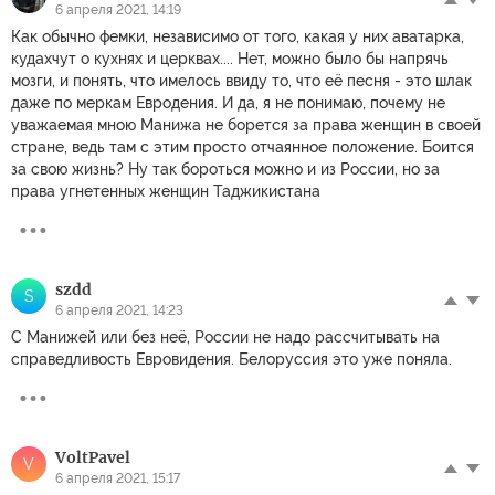
6 апреля 2021, 14:19
Как обычно фемки, независимо от того, какая у них аватарка,
кудахчут о кухнях и церквах.... Нет, можно было бы напрячь
мозги, и понять, что имелось ввиду то, что её песня - это шлак
даже по меркам Евродения. И да, я не понимаю, почему не
уважаемая мною Манижа не борется за права женщин в своей
стране, ведь там с этим просто отчаянное положение. Боится
за свою жизнь? Ну так бороться можно и из России, но за
права угнетенных женщин Таджикистана
szdd
S
6 апреля 2021, 14:23
С Манижей или без неё, России не надо рассчитывать на
справедливость Евровидения. Белоруссия это уже поняла.
VoltPavel
V
6 апреля 2021, 15:17