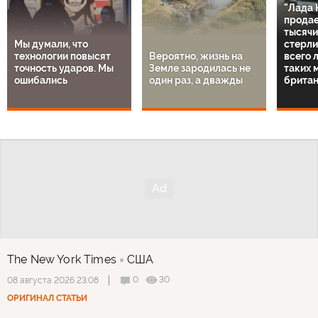
"Лада 
продае
тысячи
Мы думали, что
стерли
технологии повысят
Вероятно, жизнь на
всего 
точность ударов. Мы
Земле зародилась не
таких 
ошибались
один раз, а дважды
британ
The New York Times
США
0
30
08 августа 2026 23:08
ОРИГИНАЛ СТАТЬИ