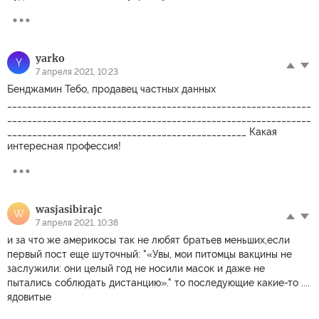
yarko
Y
7 апреля 2021, 10:23
Бенджамин Тебо, продавец частных данных
_____________________________________________________________
_____________________________________________________________
________________________________________________ Какая
интересная профессия!
wasjasibirajc
W
7 апреля 2021, 10:38
и за что же америкосы так не любят братьев меньших,если
первый пост еще шуточный: "«Увы, мои питомцы вакцины не
заслужили: они целый год не носили масок и даже не
пытались соблюдать дистанцию»." то последующие какие-то ....
ядовитые