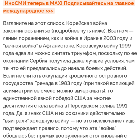
ИноСМИ теперь в MAX! Подписывайтесь на главное 
международное >>>
Взгляните на этот список. Корейская война
закончилась вничью (подробнее чуть ниже). Вьетнам —
явным поражением, как и война в Ираке в 2003 году и
“вечная война” в Афганистане. Косовскую войну 1999
года едва ли можно считать триумфом, поскольку по ее
окончании Сербия получила даже лучшие условия, чем
те, что ей предлагались до начала боевых действий.
Если не считать оккупации крошечного островного
государства Гренада в 1983 году (при такой вопиющей
асимметрии ее смело можно вычеркивать), то
единственной явной победой США за многие
десятилетия стала война в Персидском заливе 1991
года. Да, я знаю: США и их союзники действительно
“выиграли” холодную войну — но это исключение лишь
подтверждает правило, потому что эта “война”
обошлась без прямых вооруженных столкновений с