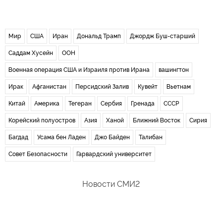
Мир
США
Иран
Дональд Трамп
Джордж Буш-старший
Саддам Хусейн
ООН
Военная операция США и Израиля против Ирана
вашингтон
Ирак
Афганистан
Персидский Залив
Кувейт
Вьетнам
Китай
Америка
Тегеран
Сербия
Гренада
СССР
Корейский полуостров
Азия
Ханой
Ближний Восток
Сирия
Багдад
Усама бен Ладен
Джо Байден
Талибан
Совет Безопасности
Гарвардский университет
Новости СМИ2