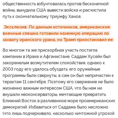
общественность взбунтовалась против бесконечной
войны, вынудила США вывести войска и расчистила
путь к окончательному триумфу Ханоя.
Эксклюзив: По данным источников, американские 
военные спешно готовили наземную операцию по 
захвату иранского урана, но Трамп приостановил ее
Во многом та же прискорбная участь постигла
кампании в Ираке и Афганистане. Саддам Хусейн был
закоренелым возмутителем спокойствия, однако к
2003 году его удалось обуздать: его оружейные
программы были свернуты, а сам он был непричастен к
терактам 11 сентября. Поэтому его свержение не было
жизненно важным интересом США, что бы нам ни
внушали неоконсерваторы, мечтающие превратить
Ближний Восток в разливанное море проамериканских
демократий. Избавиться от Саддама было несложно
(что лишь подчеркивало, насколько ничтожной угрозой