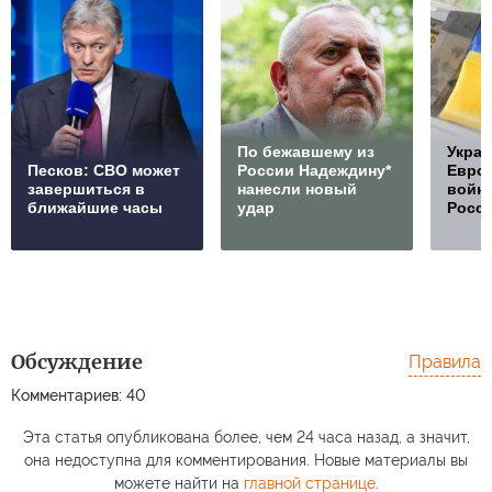
По бежавшему из
Украи
Песков: СВО может
России Надеждину*
Европ
завершиться в
нанесли новый
войну
ближайшие часы
удар
Росс
Обсуждение
Правила
Комментариев: 40
Эта статья опубликована более, чем 24 часа назад, а значит,
она недоступна для комментирования. Новые материалы вы
можете найти на
главной странице
.