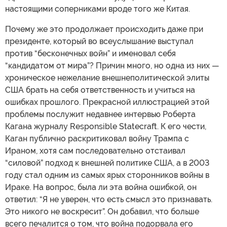
настоящими соперниками вроде того же Китая.
Почему же это продолжает происходить даже при
президенте, который во всеуслышание выступал
против “бесконечных войн” и именовал себя
“кандидатом от мира”? Причин много, но одна из них —
хроническое нежелание внешнеполитической элиты
США брать на себя ответственность и учиться на
ошибках прошлого. Прекрасной иллюстрацией этой
проблемы послужит недавнее интервью Роберта
Кагана журналу Responsible Statecraft. К его чести,
Каган публично раскритиковал войну Трампа с
Ираном, хотя сам последовательно отстаивал
“силовой” подход к внешней политике США, а в 2003
году стал одним из самых ярых сторонников войны в
Ираке. На вопрос, была ли эта война ошибкой, он
ответил: “Я не уверен, что есть смысл это признавать.
Это никого не воскресит”. Он добавил, что больше
всего печалится о том, что война подорвала его