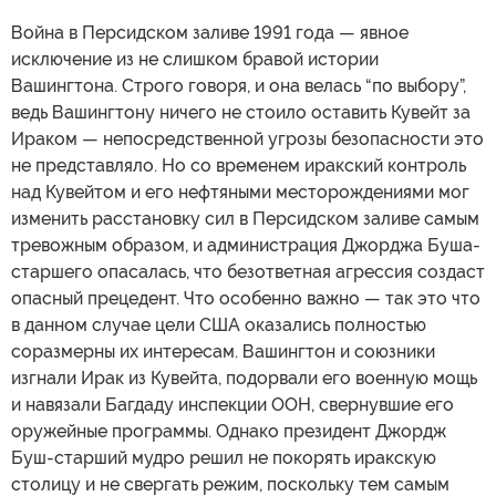
Война в Персидском заливе 1991 года — явное
исключение из не слишком бравой истории
Вашингтона. Строго говоря, и она велась “по выбору”,
ведь Вашингтону ничего не стоило оставить Кувейт за
Ираком — непосредственной угрозы безопасности это
не представляло. Но со временем иракский контроль
над Кувейтом и его нефтяными месторождениями мог
изменить расстановку сил в Персидском заливе самым
тревожным образом, и администрация Джорджа Буша-
старшего опасалась, что безответная агрессия создаст
опасный прецедент. Что особенно важно — так это что
в данном случае цели США оказались полностью
соразмерны их интересам. Вашингтон и союзники
изгнали Ирак из Кувейта, подорвали его военную мощь
и навязали Багдаду инспекции ООН, свернувшие его
оружейные программы. Однако президент Джордж
Буш-старший мудро решил не покорять иракскую
столицу и не свергать режим, поскольку тем самым