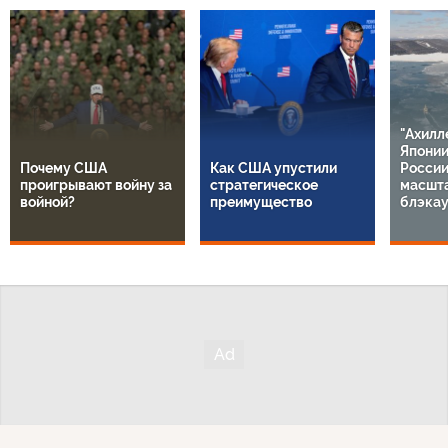
"Ахилл
Японии
Почему США
Как США упустили
России
проигрывают войну за
стратегическое
масшт
войной?
преимущество
блэкау