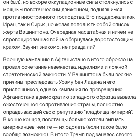
он был), но вскоре оккупационные силы столкнулись с
мощным повстанческим движением, поднявшимся
против иностранного господства. Его поддержали как
Иран, так и Сирия, не желая пополнять собой список
жертв Вашингтона. Очередная масштабная и ничем не
спровоцированная война обернулась дорогостоящим
крахом. Звучит знакомо, не правда ли?
Военную кампанию в Афганистане в итоге обрекло на
провал сочетание невежества, идеализма и ложной
стратегической важности. У Вашингтона были веские
причины преследовать Усаму бен Ладена и его
приспешников, однако кампания по превращению
Афганистана в демократию западного образца вызвала
ожесточенное сопротивление страны, полностью
оправдывающей свою репутацию “кладбища империй”.
В конце концов, повстанцы больше хотели выгнать
американцев, чем те — их одолеть (если такое было
вообще возможно). В итоге Трамп под занавес своего