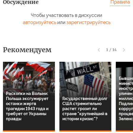
Обсуждение
Правила
Чтобы участвовать в дискуссии
авторизуйтесь
или
зарегистрируйтесь
Рекомендуем
1
/
14
Бывший
минис
иностр
Раскопки на Волыни:
уличен
Польша эксгумирует
Государственный долг
миллио
останки жертв
США стремительно
Подли
трагедии 1943 года и
растет: грозит ли
корруп
требует от Украины
стране "крупнейший в
процв
правды
истории кризис"?
Зелен