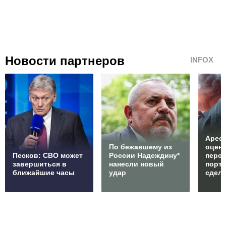
Новости партнеров
INFOX
Арест
По бежавшему из
оцен
Песков: СВО может
России Надеждину*
перс
завершиться в
нанесли новый
порто
ближайшие часы
удар
сдел