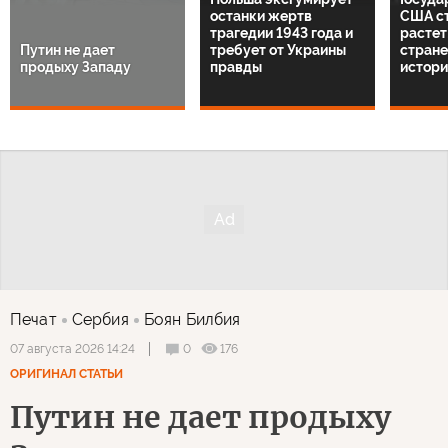
останки жертв
США с
трагедии 1943 года и
растет:
Путин не дает
требует от Украины
стране
продыху Западу
правды
истори
Печат
Сербия
Боян Билбия
0
176
07 августа 2026 14:24
ОРИГИНАЛ СТАТЬИ
Путин не дает продыху