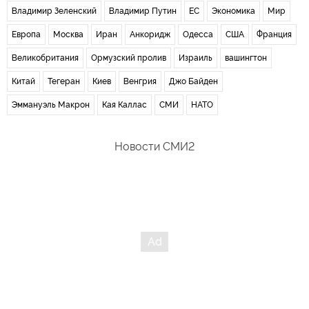
Владимир Зеленский
Владимир Путин
ЕС
Экономика
Мир
Европа
Москва
Иран
Анкоридж
Одесса
США
Франция
Великобритания
Ормузский пролив
Израиль
вашингтон
Китай
Тегеран
Киев
Венгрия
Джо Байден
Эммануэль Макрон
Кая Каллас
СМИ
НАТО
Новости СМИ2