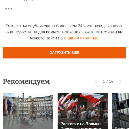
Эта статья опубликована более, чем 24 часа назад, а значит,
она недоступна для комментирования. Новые материалы вы
можете найти на
главной странице
.
ЗАГРУЗИТЬ ЕЩЕ
Рекомендуем
1
/
14
Раскопки на Волыни:
Польша эксгумирует
Госуда