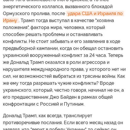
энергетического коллапса, вызванного блокадой
Ормузского пролива, после
удара США и Израиля по 
Ирану
. Трамп тогда выступал в качестве "хозяина
положения", фактора мира, человека, который
способен решать проблемы и останавливать
конфликты. Не стоит забывать и его заявления в ходе
предвыборной кампании, когда он обещал остановить
украинский вооруженный конфликт за 24 часа. Теперь
же Дональд Трамп оказался в роли агрессора и
нарушителя международного права, у которого нет ни
сил, ни возможностей выбраться из трясины войны. Как
же ему тогда разрешать чужие конфликты? Вроде
украинского, который, честно говоря, начинал не он, а
его предшественник Джо Байден в рамках общей
конфронтации с Россией и Путиным.
Дональд Трамп, как всегда, транслирует
противоречивые послания. Если всего месяц назад он
заявлял, что "верит в победу Украины", то сейчас он