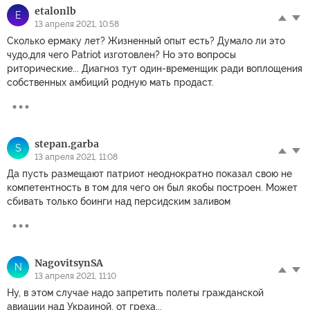
etalonlb
E
13 апреля 2021, 10:58
Сколько ермаку лет? Жизненный опыт есть? Думало ли это
чудо,для чего Patriot изготовлен? Но это вопросы
риторические... Диагноз тут один-временщик ради воплощения
собственных амбиций родную мать продаст.
stepan.garba
S
13 апреля 2021, 11:08
Да пусть размещают патриот неоднократно показал свою не
компетентность в том для чего он был якобы построен. Может
сбивать только боинги над персидским заливом
NagovitsynSA
N
13 апреля 2021, 11:10
Ну, в этом случае надо запретить полеты гражданской
авиации над Украиной, от греха...