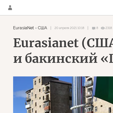
EurasiaNet
США
20 апреля 2021 10:18
8
2318
Eurasianet (С
и бакинский «