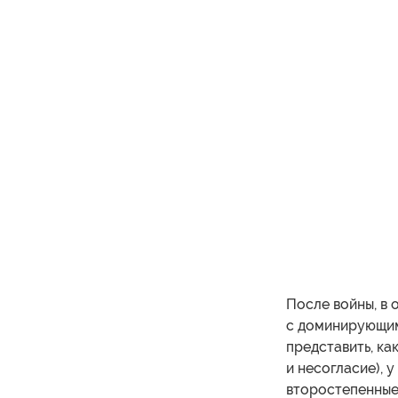
После войны, в 
с доминирующим
представить, к
и несогласие), 
второстепенные 