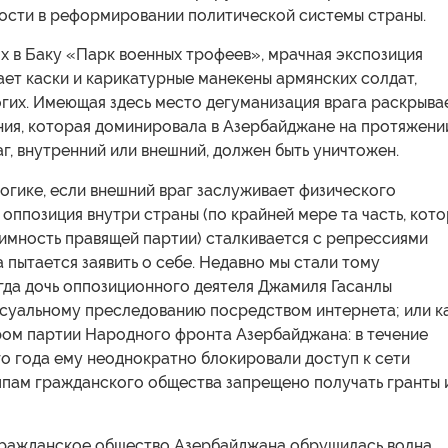
ости в реформировании политической системы страны.
х в Баку «Парк военных трофеев», мрачная экспозиция
ет каски и карикатурные манекены армянских солдат,
гих. Имеющая здесь место дегуманизация врага раскрыва
ния, которая доминировала в Азербайджане на протяжени
аг, внутренний или внешний, должен быть уничтожен.
огике, если внешний враг заслуживает физического
 оппозиция внутри страны (по крайней мере та часть, кот
имность правящей партии) сталкивается с репрессиями
да пытается заявить о себе. Недавно мы стали тому
гда дочь оппозиционного деятеля Джамиля Гасанлы
ксуальному преследованию посредством интернета; или к
ром партии Народного фронта Азербайджана: в течение
о года ему неоднократно блокировали доступ к сети
ппам гражданского общества запрещено получать гранты 
 гражданское общество Азербайджана обрушилась волна