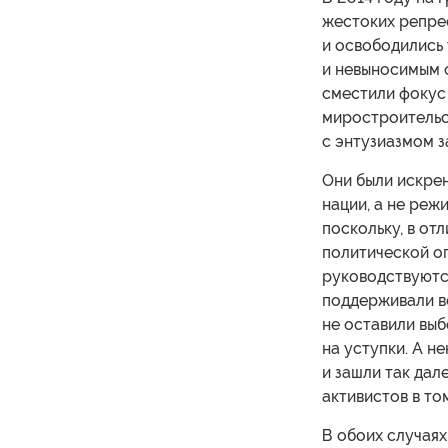
жестоких репрес
и освободились 
и невыносимым о
сместили фокус 
миростроительст
с энтузиазмом 
Они были искрен
нации, а не реж
поскольку, в от
политической оп
руководствуютс
поддерживали во
не оставили вы
на уступки. А н
и зашли так дал
активистов в то
В обоих случая