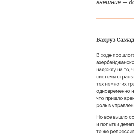
внешние — д
Бахруз Сама
В ходе прошлог
азербайджанско
надежду на то, 
системы страны
тех немногих гр
одновременно на
что пришло врем
роль в управлен
Но все вышло со
и попытки деле
те же репресси