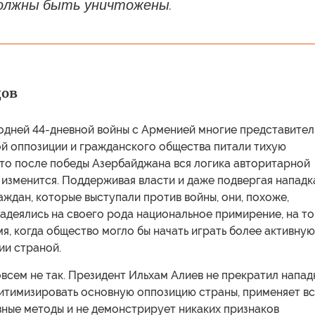
олжны быть уничтожены.
дов
одней 44-дневной войны с Арменией многие представител
й оппозиции и гражданского общества питали тихую
что после победы Азербайджана вся логика авторитарной
 изменится. Поддерживая власти и даже подвергая напад
аждан, которые выступали против войны, они, похоже,
деялись на своего рода национальное примирение, на то
я, когда общество могло бы начать играть более активную
ии страной.
всем не так. Президент Ильхам Алиев не прекратил напад
гитимизировать основную оппозицию страны, применяет в
вные методы и не демонстрирует никаких признаков