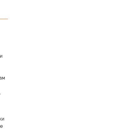
и
кам
,
ки
се