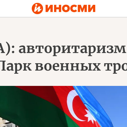
ША): авторитариз
Парк военных тр