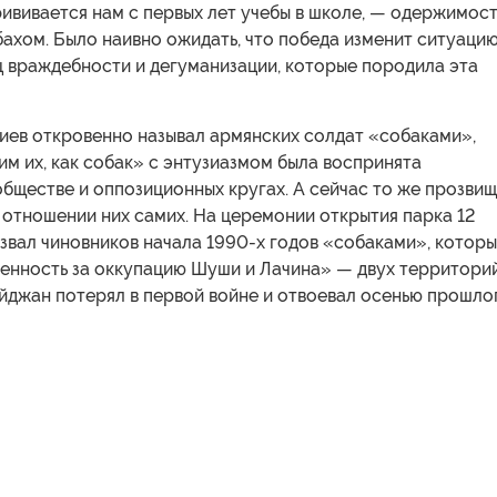
рививается нам с первых лет учебы в школе, — одержимост
ахом. Было наивно ожидать, что победа изменит ситуаци
ц враждебности и дегуманизации, которые породила эта
лиев откровенно называл армянских солдат «собаками»,
им их, как собак» с энтузиазмом была воспринята
бществе и оппозиционных кругах. А сейчас то же прозви
 отношении них самих. На церемонии открытия парка 12
звал чиновников начала 1990-х годов «собаками», котор
венность за оккупацию Шуши и Лачина» — двух территорий
йджан потерял в первой войне и отвоевал осенью прошло