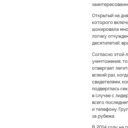
заинтересованн
Открытый на дня
которого включа
шокировала мно
логику отчужде
десятилетий: вр
Согласно этой л
уничтожения, то
отвергает легит
всякий раз, ког
свидетелями, ко
подверглась се
в случае с лиде
всего последнег
и телефону. Гру
за рубежа.
В 2014 году на