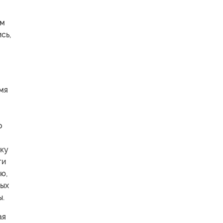
ым
сь,
мя
о
аку
ти
ю,
ных
ы.
ая