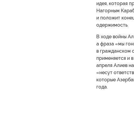
идея, которая п
Нагорным Караб
и положит коне
одержимость.
В ходе войны А
а фраза «мы гон
в гражданском о
применяется и в
апреля Алиев на
«несут ответст
которые Азерба
года.