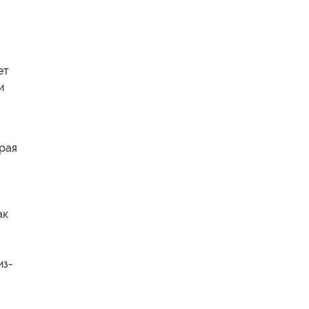
ет
и
орая
ак
из-