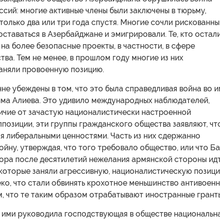
сий: многие активные члены были заключены в тюрьму,
только два или три года спустя. Многие сочли рискованн
ставаться в Азербайджане и эмигрировали. Те, кто остали
на более безопасные проекты, в частности, в сфере
ва. Тем не менее, в прошлом году многие из них
заняли провоенную позицию.
не убеждены в том, что это была справедливая война во и
има Алиева. Это удивило международных наблюдателей,
личие от зачастую националистически настроенной
позиции, эти группы гражданского общества заявляют, чт
я либеральными ценностями. Часть из них сдержанно
йну, утверждая, что того требовало общество, или что Б
бора после десятилетий нежелания армянской стороны ид
екоторые заняли агрессивную, националистическую позици
еко, что стали обвинять крохотное меньшинство антивоен
м, что те таким образом отрабатывают иностранные грант
х ими руководила господствующая в обществе национальн