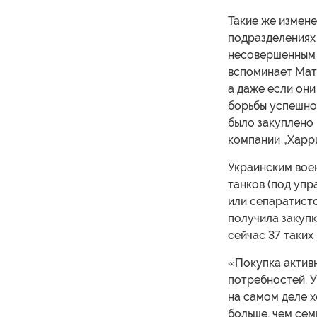
Такие же измене
подразделениях 
несовершенным 
вспоминает Мат
а даже если они
борьбы успешно 
было закуплено
компании „Харри
Украинским вое
танков (под упр
или сепаратист
получила закуп
сейчас 37 таких
«Покупка активн
потребностей. 
на самом деле х
больше, чем сем