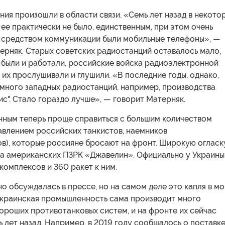
ния произошли в области связи. «Семь лет назад в некото
ее практически не было, единственным, при этом очень
средством коммуникации были мобильные телефоны», —
ерняк. Старых советских радиостанций оставалось мало,
 были и работали, российские войска радиоэлектронной
их прослушивали и глушили. «В последние годы, однако,
 много западных радиостанций, например, производства
с". Стало гораздо лучше», — говорит Матерняк.
нным теперь проще справиться с большим количеством
авлением российских танкистов, наемников
ов), которые россияне бросают на фронт. Широкую огласк
ка американских ПЗРК «Джавелин». Официально у Украины
 комплексов и 360 ракет к ним.
о обсуждалась в прессе, но на самом деле это капля в м
Украинская промышленность сама производит много
ороших противотанковых систем, и на фронте их сейчас
ь лет назад. Например, в 2019 году сообщалось о поставк