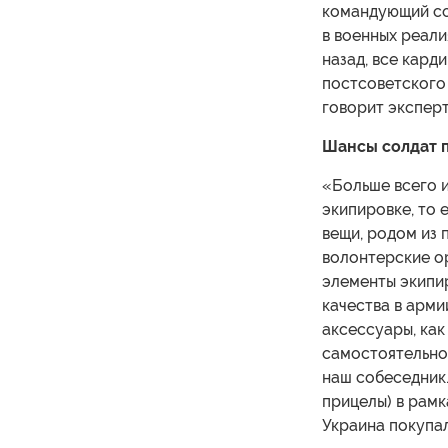
командующий со
в военных реали
назад, все кард
постсоветского 
говорит эксперт
Шансы солдат 
«Больше всего 
экипировке, то е
вещи, родом из 
волонтерские о
элементы экипир
качества в арми
аксессуары, ка
самостоятельно
наш собеседник.
прицелы) в рамк
Украина покупал