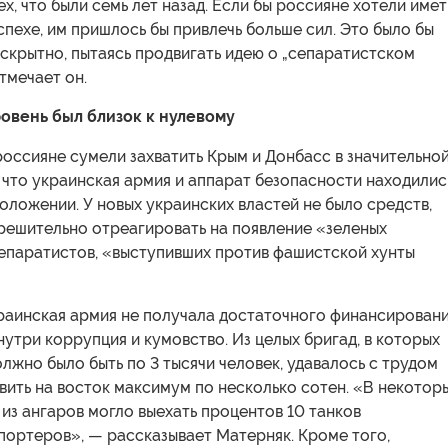
ех, что были семь лет назад. Если бы россияне хотели имет
спехе, им пришлось бы привлечь больше сил. Это было бы
скрытно, пытаясь продвигать идею о „сепаратистском
тмечает он.
овень был близок к нулевому
россияне сумели захватить Крым и Донбасс в значительно
, что украинская армия и аппарат безопасности находилис
оложении. У новых украинских властей не было средств,
 решительно отреагировать на появление «зеленых
сепаратистов, «выступивших против фашистской хунты
раинская армия не получала достаточного финансировани
нутри коррупция и кумовство. Из целых бригад, в которых
лжно было быть по 3 тысячи человек, удавалось с трудом
вить на восток максимум по несколько сотен. «В некотор
из ангаров могло выехать процентов 10 танков
портеров», — рассказывает Матерняк. Кроме того,