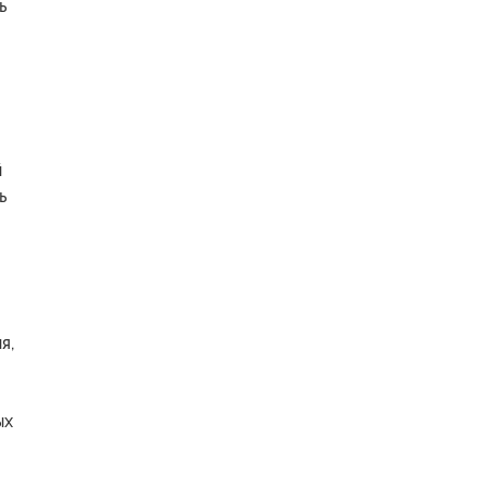
ь
й
ь
я,
ых