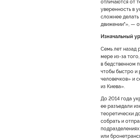
отличаются от т
уверенность в у
сложнее делать 
движении"», — о
Изначальный ур
Семь лет назад 
мере из-за того
в бедственном п
чтобы быстро и
человечков» и 
из Киева».
До 2014 года ук
ее разъедали из
теоретически до
собрать и отпра
подразделениях 
или бронетранс