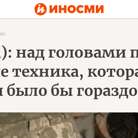
883
): над головами 
е техника, котор
 было бы горазд