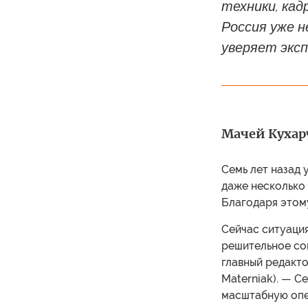
техники, кад
Россия уже н
уверяет экс
Мачей Кухарч
Семь лет назад 
даже несколько 
Благодаря этому
Сейчас ситуация
решительное соп
главный редакто
Materniak). — С
масштабную опе