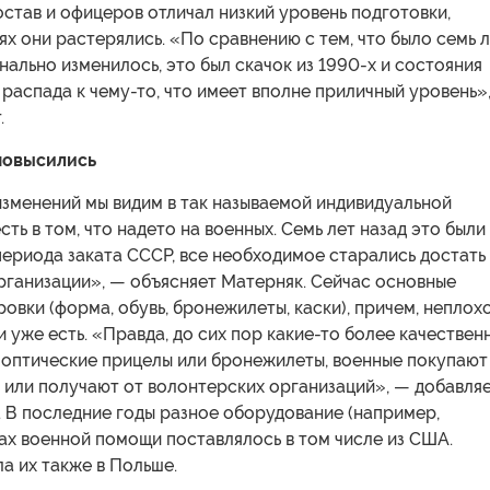
став и офицеров отличал низкий уровень подготовки,
ях они растерялись. «По сравнению с тем, что было семь 
инально изменилось, это был скачок из 1990-х и состояния
распада к чему-то, что имеет вполне приличный уровень»
.
повысились
изменений мы видим в так называемой индивидуальной
сть в том, что надето на военных. Семь лет назад это были
периода заката СССР, все необходимое старались достать
рганизации», — объясняет Матерняк. Сейчас основные
овки (форма, обувь, бронежилеты, каски), причем, неплох
и уже есть. «Правда, до сих пор какие-то более качествен
к оптические прицелы или бронежилеты, военные покупают
 или получают от волонтерских организаций», — добавля
 В последние годы разное оборудование (например,
ах военной помощи поставлялось в том числе из США.
а их также в Польше.