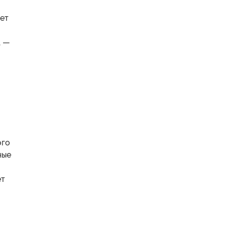
лет
, —
ого
ные
ет