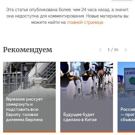
Эта статья опубликована более, чем 24 часа назад, а значит,
она недоступна для комментирования. Новые материалы вы
можете найти на
главной странице
.
Рекомендуем
1
/
14
Германия рискует
замерзнуть и
подставить всю
Россия
Европу: газовая
Будущее будет
— прог
дилемма Берлина
сделано в Китае
сбыва