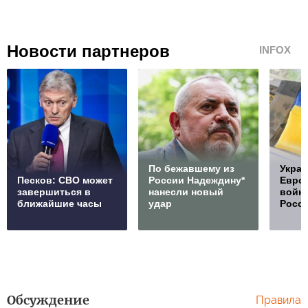
Новости партнеров
INFOX
По бежавшему из
Украи
Песков: СВО может
России Надеждину*
Европ
завершиться в
нанесли новый
войну
ближайшие часы
удар
Росс
Обсуждение
Правила