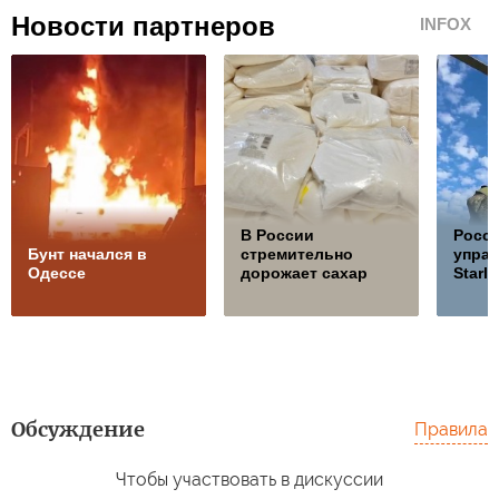
Новости партнеров
INFOX
В России
Росс
Бунт начался в
стремительно
управ
Одессе
дорожает сахар
Starli
Обсуждение
Правила
Чтобы участвовать в дискуссии