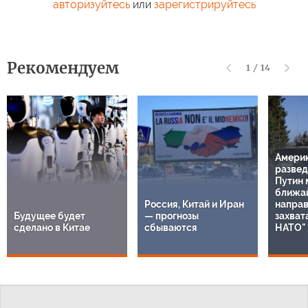
авторизуйтесь
или
зарегистрируйтесь
Рекомендуем
1
/
14
Амери
развед
Путин 
ближа
Россия, Китай и Иран
направ
Будущее будет
— прогнозы
захват
сделано в Китае
сбываются
НАТО"