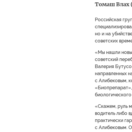
Томаш Влах (
Российская груп
специализировал
но и на убийст
советских време
«Мы нашли новы
советский пере
Валерия Бутусов
направленных н
с Алибековым, 
«Биопрепарат»,
биологического
«Скажем, руль 
водитель либо в
практически га
с Алибековым. О