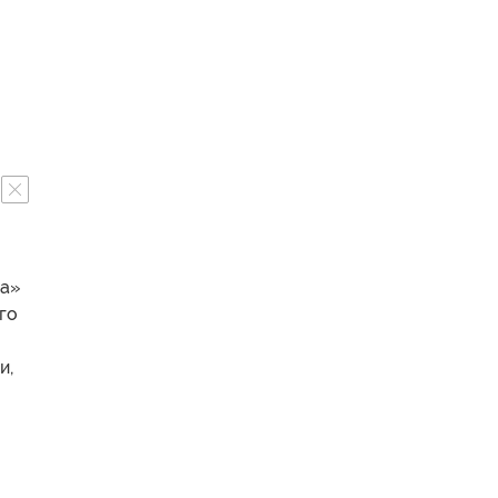
ка»
го
и,