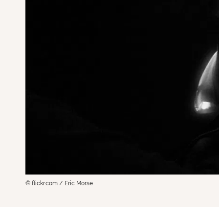
© flickr.com / Eric Morse