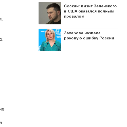
Соскин: визит Зеленского
в США оказался полным
провалом
е,
Захарова назвала
роковую ошибку России
о.
ие
а