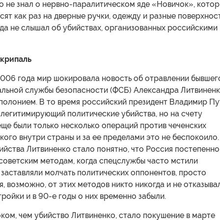
о не знал о нервно-паралитическом яде «Новичок», кото
сят как раз на дверные ручки, одежду и разные поверхност
да не слышал об убийствах, организованных российскими
Скрипаль
 2006 года мир шокировала новость об отравлении бывшег
льной службы безопасности (ФСБ) Александра Литвинен
полонием. В то время российский президент Владимир Пу
 легитимирующий политические убийства, но на счету
еще были только несколько операций против чеченских
икого внутри страны и за ее пределами это не беспокоило.
ийства Литвиненко стало понятно, что Россия постепенно
советским методам, когда спецслужбы часто мстили
заставляли молчать политических оппонентов, просто
я, возможно, от этих методов никто никогда и не отказыва
ройки и в 90-е годы о них временно забыли.
ком, чем убийство Литвиненко, стало покушение в марте