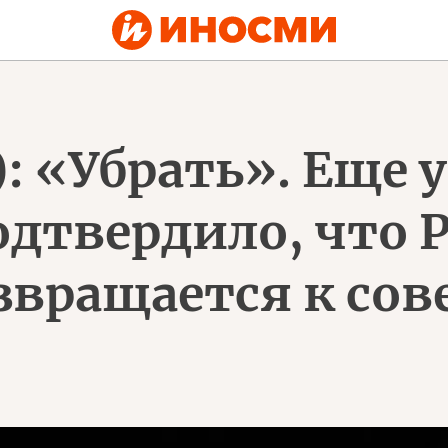
): «Убрать». Еще 
дтвердило, что 
звращается к со