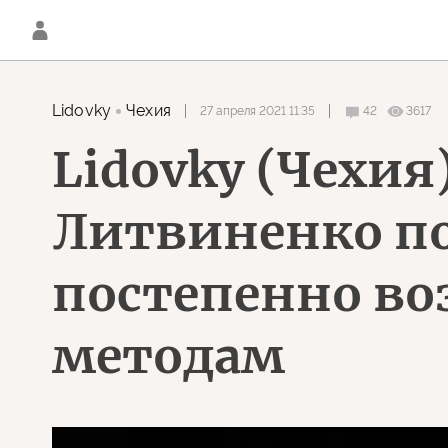
Lidovky
Чехия
27 апреля 2021 11:35
42
3617
Lidovky (Чехия
Литвиненко по
постепенно во
методам