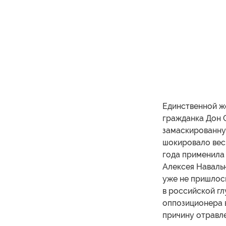
Единственной ж
гражданка Дон С
замаскированну
шокировало весь
года применила
Алексея Навальн
уже не пришлось
в российской гл
оппозиционера в
причину отравле