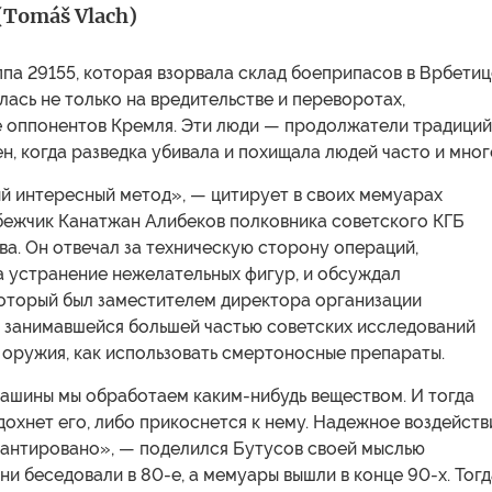
Tomáš Vlach)
па 29155, которая взорвала склад боеприпасов в Врбетиц
ась не только на вредительстве и переворотах,
ве оппонентов Кремля. Эти люди — продолжатели традиций
н, когда разведка убивала и похищала людей часто и мног
й интересный метод», — цитирует в своих мемуарах
бежчик Канатжан Алибеков полковника советского КГБ
а. Он отвечал за техническую сторону операций,
а устранение нежелательных фигур, и обсуждал
который был заместителем директора организации
 занимавшейся большей частью советских исследований
 оружия, как использовать смертоносные препараты.
машины мы обработаем каким-нибудь веществом. И тогда
дохнет его, либо прикоснется к нему. Надежное воздейств
рантировано», — поделился Бутусов своей мыслью
ни беседовали в 80-е, а мемуары вышли в конце 90-х. Тогд