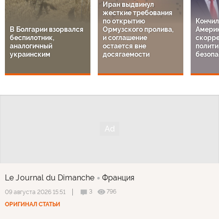
Иран выдвинул
жесткие требования
по открытию
Кончил
В Болгарии взорвался
Ормузского пролива,
Америк
беспилотник,
и соглашение
скорре
аналогичный
остается вне
полити
украинским
досягаемости
безопа
Le Journal du Dimanche
Франция
3
796
09 августа 2026 15:51
ОРИГИНАЛ СТАТЬИ