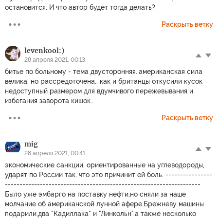
остановится. И что автор будет тогда делать?
Раскрыть ветку
levenkool:)
28 апреля 2021, 00:13
битье по больному - тема двусторонняя..американская сила
велика, но рассредоточена.. как и британцы откусили кусок
недоступный размером для вдумчивого пережевывания и
избегания заворота кишок...
Раскрыть ветку
mig
28 апреля 2021, 00:41
экономические санкции, ориентированные на углеводороды,
ударят по России так, что это причинит ей боль. ----------------
-------------------------------------------------------------------
Было уже эмбарго на поставку нефти,но сняли за наше
молчание об американской лунной афере.Брежневу машины
подарили,два "Кадиллака" и "Линкольн",а также несколько