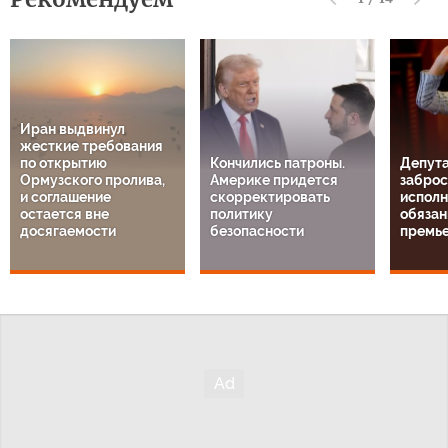
Иран выдвинул
жесткие требования
по открытию
Кончились патроны.
Депута
Ормузского пролива,
Америке придется
заброс
и соглашение
скорректировать
испол
остается вне
политику
обязан
досягаемости
безопасности
премь