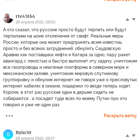
rte45t64
28 апреля 2021, 06:50
А кто сказал, что русские просто будут терпеть или будут
терпилами на ыоне отключения от свифт. Реальные меры
России, которые она может предпринять всем известны,
просто и без всяких затруднений: обнулить Саудовскую
Аравию как поставщика нефти и Катара за одно, пару ракет
авангард с лекостью и быстро выполнят эту задачу, уничтожим
все газопроводы и неытяные платформы в северном море и
мексиканском заливе, уничтожим мировую спутникову
группировку и обнулим интернет не говоря уже о пресловутых
интернет кабелях в океане, лошарики то везде теперь ходят.
Короче, в этот раз русские одни в дерьме сидеть не
собираются , а посадют туда всех по моему Путин про это
говорил и уже не один раз.
Раскрыть ветку
Byin50
B
28 апреля 2021, 06:57