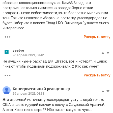
образцов коллекционного оружия. КамАЗ Запад нам
построил,несколько химических заводов.Зерно стали
продавать ниже себестоимости,почти бесплатно миллионами
тонн.Так что никакого эмбарго на поставку углеводородов не
будет.Наберите в поиске "Зонд LRO. Википедия.",узнаете много
интересного.
Раскрыть ветку
veetve
28 апреля 2021, 01:42
Не лучший нынче расклад для Штатов, вот и истерят, и шавок
пинают, чтобы подвывали подхрюкивали. )) Кто как умеет.
Раскрыть ветку
Консервативный реакционер
28 апреля 2021, 03:33
Это огромный источник углеводородов, уступающий только
США и часто идущий плечом к плечу с Саудовской Аравией. ---
А этот Коэн точно еврей? Ибо пишет какую-то чушь...