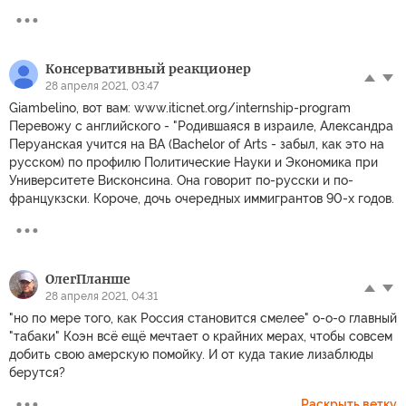
Консервативный реакционер
28 апреля 2021, 03:47
Giambelino, вот вам: www.iticnet.org/internship-program
Перевожу с английского - "Родившаяся в израиле, Александра
Перуанская учится на BA (Bachelor of Arts - забыл, как это на
русском) по профилю Политические Науки и Экономика при
Университете Висконсина. Она говорит по-русски и по-
францукзски. Короче, дочь очередных иммигрантов 90-х годов.
ОлегПланше
28 апреля 2021, 04:31
"но по мере того, как Россия становится смелее" о-о-о главный
"табаки" Коэн всё ещё мечтает о крайних мерах, чтобы совсем
добить свою амерскую помойку. И от куда такие лизаблюды
берутся?
Раскрыть ветку