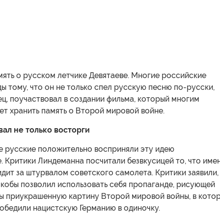
мять о русском летчике Девятаеве. Многие российские
ы тому, что он не только спел русскую песню по-русски,
мец, поучаствовал в создании фильма, который многим
т хранить память о Второй мировой войне.
ал не только восторги
се русские положительно восприняли эту идею
. Критики Линдеманна посчитали безвкусицей то, что име
идит за штурвалом советского самолета. Критики заявили,
якобы позволил использовать себя пропаганде, рисующей
ды приукрашенную картину Второй мировой войны, в кото
обедили нацистскую Германию в одиночку.