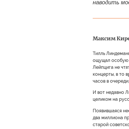
наводить мо
Максим Кир
Тилль Линдеманн
ощущал особую с
Лейпцига не чтят
концерты, в то 
часов в очереди
И вот недавно Л
целиком на русс
Появившаяся нес
два миллиона п
старой советско