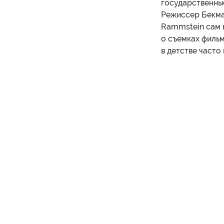
государственны
Режиссер Бекма
Rammstein сам в
о съемках фильм
в детстве часто 