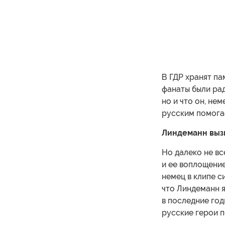
В ГДР хранят па
фанаты были рад
но и что он, не
русским помогае
Линдеманн вызв
Но далеко не в
и ее воплощение
немец в клипе с
что Линдеманн 
в последние го
русские герои п