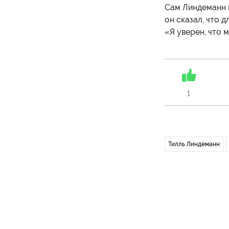
Сам Линдеманн 
он сказал, что 
«Я уверен, что 
1
Тилль Линдеманн