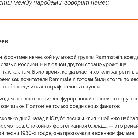
сты между народами, говорит немец.
еев
, фронтмен немецкой культовой группы Rammstein, всегд
вязь с Россией. Ни в одной другой стране уроженца
 так, как там. Было время, когда власти хотели запретить 
время как почитатели Rammstein готовы были стоять по де
, чтобы получить автограф солиста группы.
индеманн вновь произвел фурор новой песней, которую с
ком языке. Притом не только среди своих фанатов.
колько дней назад в Ютубе песня и клип к ней уже набра
росмотров. Спокойная фортепианная баллада — это реме
й песни 1930-х годов, она прозвучала в военном фильме