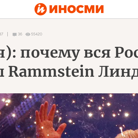
37
36
55420
: почему вся Ро
ы Rammstein Лин