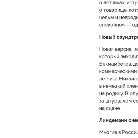
о летчиках-истр
о товарище, кот
целым и невред
спокойно» — одн
Новый саундтре
Новая версия, и
который выходит
Бекмамбетов, д
коммерческими 
летчика Михаил
в немецкий плен
на родину. В оп
за штурвалом с
на сцене.
Линдеманн очен
Многие в Росси