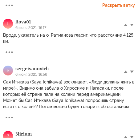
Раскрыть ветку
liova01
L
6 июня 2021, 16:17
Вроде, указатель на о. Ратманова гласит, что расстояние 4,125
км.
sergeivanovich
S
6 июня 2021, 16:56
Сая Итикава (Saya Ichikawa) восклицает. «Люди должны жить в
мире!». Видимо она забыла о Хиросиме и Нагасаки, после
которых её страна пала на колени перед американцами.
Может бы Сая Итикава (Saya Ichikawa) попросишь страну
встать с колен?? Потом можно будет говорить об остальном.
3lirium
3