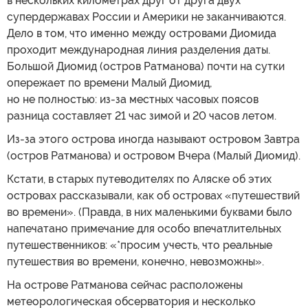
в нескольких километрах друг от друга двух
супердержавах России и Америки не заканчиваются.
Дело в том, что именно между островами Диомида
проходит международная линия разделения даты.
Большой Диомид (остров Ратманова) почти на сутки
опережает по времени Малый Диомид,
но не полностью: из-за местных часовых поясов
разница составляет 21 час зимой и 20 часов летом.
Из-за этого острова иногда называют островом Завтра
(остров Ратманова) и островом Вчера (Малый Диомид).
Кстати, в старых путеводителях по Аляске об этих
островах рассказывали, как об островах «путешествий
во времени». (Правда, в них маленькими буквами было
напечатано примечание для особо впечатлительных
путешественников: «*просим учесть, что реальные
путешествия во времени, конечно, невозможны».
На острове Ратманова сейчас расположены
метеорологическая обсерватория и несколько