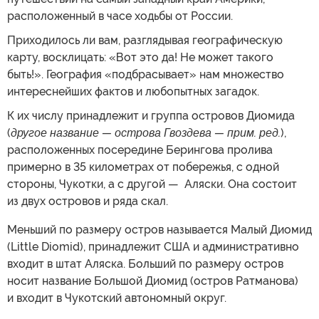
расположенный в часе ходьбы от России.
Приходилось ли вам, разглядывая географическую
карту, восклицать: «Вот это да! Не может такого
быть!». География «подбрасывает» нам множество
интереснейших фактов и любопытных загадок.
К их числу принадлежит и группа островов Диомида
(
другое название — острова Гвоздева — прим. ред.
),
расположенных посередине Берингова пролива
примерно в 35 километрах от побережья, c одной
стороны, Чукотки, а с другой — Аляски. Она состоит
из двух островов и ряда скал.
Меньший по размеру остров называется Малый Диомид
(Little Diomid), принадлежит США и административно
входит в штат Аляска. Больший по размеру остров
носит название Большой Диомид (остров Ратманова)
и входит в Чукотский автономный округ.