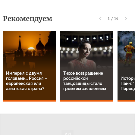
Рекомендуем
1
/
14
Империя с двумя
Тихое возвращение
головами... Россия –
российской
Истор
европейская или
танцовщицы стало
Пайн: 
азиатская страна?
громким заявлением
Пироц