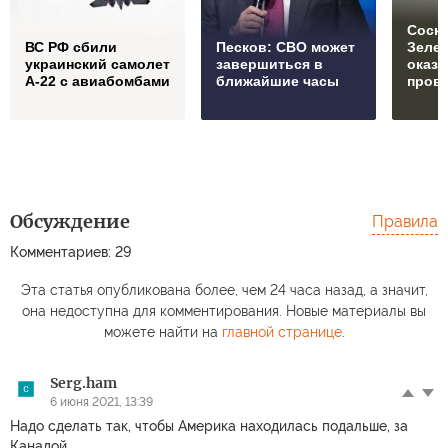
Соски
ВС РФ сбили
Песков: СВО может
Зеле
украинский самолет
завершиться в
оказ
А-22 с авиабомбами
ближайшие часы
пров
Обсуждение
Правила
Комментариев: 29
Эта статья опубликована более, чем 24 часа назад, а значит,
она недоступна для комментирования. Новые материалы вы
можете найти на
главной странице
.
Serg.ham
6 июня 2021, 13:39
Надо сделать так, чтобы Америка находилась подальше, за
Канадой.