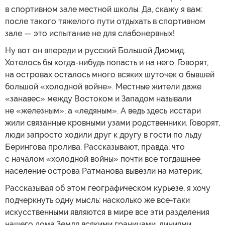
в спортивном зале местной школы. Да, скажу я вам:
после такого тяжелого пути отдыхать в спортивном
зале — это испытание не для слабонервных!
Ну вот он впереди и русский Большой Диомид.
Хотелось бы когда-нибудь попасть и на него. Говорят,
на островах осталось много всяких шуточек о бывшей
большой «холодной войне». Местные жители даже
«занавес» между Востоком и Западом называли
не «железным», а «ледяным». А ведь здесь исстари
жили связанные кровными узами родственники. Говорят,
люди запросто ходили друг к другу в гости по льду
Берингова пролива. Рассказывают, правда, что
с началом «холодной войны» почти все тогдашнее
население острова Ратманова вывезли на материк.
Рассказывая об этом географическом курьезе, я хочу
подчеркнуть одну мысль: насколько же все-таки
искусственными являются в мире все эти разделения
нашего дома Земля всякими границами, линиями