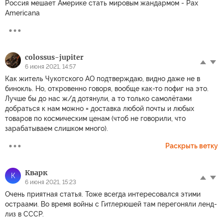
Россия мешает Америке стать мировым жандармом - Pax
Americana
colossus-jupiter
6 июня 2021, 14:57
Как житель Чукотского АО подтверждаю, видно даже не в
бинокль. Но, откровенно говоря, вообще как-то пофиг на это.
Лучше бы до нас ж/д дотянули, а то только самолётами
добраться к нам можно = доставка любой почты и любых
товаров по космическим ценам (чтоб не говорили, что
зарабатываем слишком много).
Раскрыть ветку
Кварк
К
6 июня 2021, 15:23
Очень приятная статья. Тоже всегда интересовался этими
остраами. Во время войны с Гитлерюшей там перегоняли ленд-
лиз в СССР.