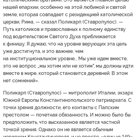
нашей епархии, особенно на этой любимой и святой
земле, которая совпадает с резиденцией католической
церкви, Рима, — сказал Поликарп (Ставропулос). —
Путь католиков и православных к полному единству
под водительством Святого Духа приближается
к финишу. Я думаю, что на уровне верующих эта цель
уже достигнута, и это важнее, чем
на институциональном уровне… Мы уже идем вместе,
это не вопрос „мы хотим или не хотим", мы должны идти
вместе в мире, который становится деревней. В этом
нет сомнений».
Поликарп (Ставропулос) — митрополит Италии, экзарх
Южной Европы Константинопольского патриархата. С
точки зрения должности, его контакты с Папским
престолом — почетная обязанность. И можно было бы
предположить, что высказанное является частной
точкой зрения. Однако он не является обычным
иерархом Константинополя, и не просто «один из 149».