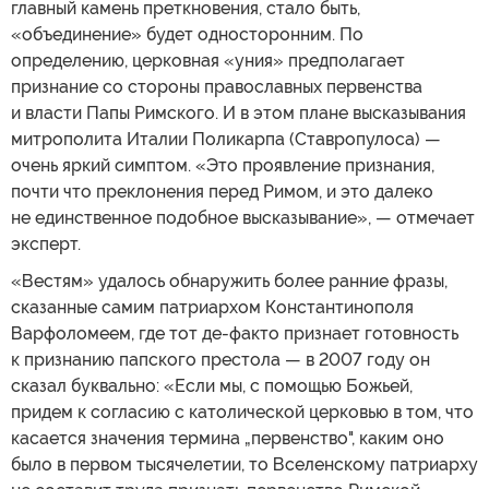
главный камень преткновения, стало быть,
«объединение» будет односторонним. По
определению, церковная «уния» предполагает
признание со стороны православных первенства
и власти Папы Римского. И в этом плане высказывания
митрополита Италии Поликарпа (Ставропулоса) —
очень яркий симптом. «Это проявление признания,
почти что преклонения перед Римом, и это далеко
не единственное подобное высказывание», — отмечает
эксперт.
«Вестям» удалось обнаружить более ранние фразы,
сказанные самим патриархом Константинополя
Варфоломеем, где тот де-факто признает готовность
к признанию папского престола — в 2007 году он
сказал буквально: «Если мы, с помощью Божьей,
придем к согласию с католической церковью в том, что
касается значения термина „первенство", каким оно
было в первом тысячелетии, то Вселенскому патриарху