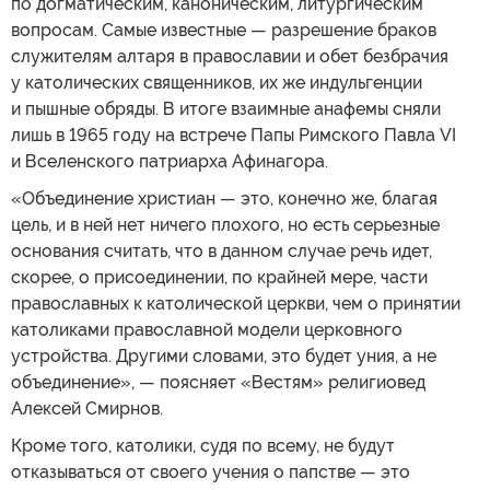
по догматическим, каноническим, литургическим
вопросам. Самые известные — разрешение браков
служителям алтаря в православии и обет безбрачия
у католических священников, их же индульгенции
и пышные обряды. В итоге взаимные анафемы сняли
лишь в 1965 году на встрече Папы Римского Павла VI
и Вселенского патриарха Афинагора.
«Объединение христиан — это, конечно же, благая
цель, и в ней нет ничего плохого, но есть серьезные
основания считать, что в данном случае речь идет,
скорее, о присоединении, по крайней мере, части
православных к католической церкви, чем о принятии
католиками православной модели церковного
устройства. Другими словами, это будет уния, а не
объединение», — поясняет «Вестям» религиовед
Алексей Смирнов.
Кроме того, католики, судя по всему, не будут
отказываться от своего учения о папстве — это