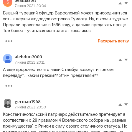
Seamaster
S
7 июня 2021, 20:04
Бывший турецкий офицер Варфоломей может присоединиться
хоть к церкви людоедов островов Тумаоту. Ну, и хохлы туда же.
Предали православие в 1596 году, а дальше предавать проще.
Тем более - учитывая менталитет хохоликов.
Раскрыть ветку
alebdun2000
7 июня 2021, 20:11
А ещё пророчество что наши Стамбул возьмут и грекам
передадут....каким грекам?? Этим предателям??
german1968
7 июня 2021, 20:50
Константинопольский патриарх действительно претендует в
соотвествии с 28 правилом 4 Вселенского собора на „равные
преимущества" с Римом в силу своего столичного статуса. Но
в итоге католики низведут константинопольскую церковь на