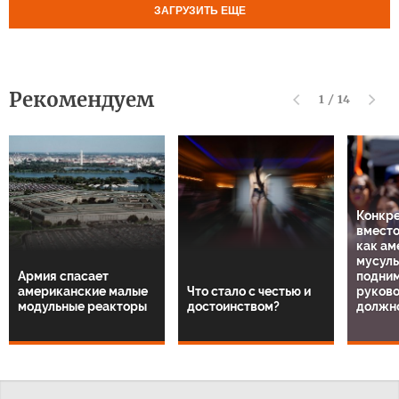
ЗАГРУЗИТЬ ЕЩЕ
Рекомендуем
1
/
14
Конкре
вместо
как ам
мусул
Армия спасает
подним
американские малые
Что стало с честью и
руков
модульные реакторы
достоинством?
должн