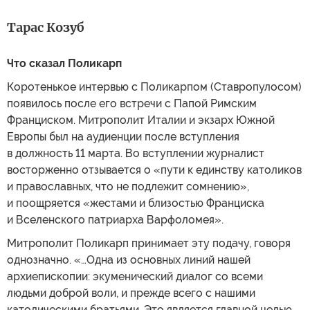
Тарас Козуб
Что сказал Поликарп
Коротенькое интервью с Поликарпом (Ставропулосом)
появилось после его встречи с Папой Римским
Франциском. Митрополит Италии и экзарх Южной
Европы был на аудиенции после вступления
в должность 11 марта. Во вступлении журналист
восторженно отзывается о «пути к единству католиков
и православных, что не подлежит сомнению»,
и поощряется «жестами и близостью Франциска
и Вселенского патриарха Варфоломея».
Митрополит Поликарп принимает эту подачу, говоря
однозначно. «…Одна из основных линий нашей
архиепископии: экуменический диалог со всеми
людьми доброй воли, и прежде всего с нашими
католическими братьями. Это является главной целью