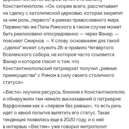
Константинополю. «Он, скорее всего, рассчитывает
на сделку с католической церковью, которая закрепит
за ним роль „первого" в рамках православного мира.
Первенство же Папы Римского в таком случае может
быть реализовано опосредованно — через Фанар, —
поясняет Смирнов. — К слову, основанием для такой
„сделки" может служить 28-е правило Четвертого
Вселенского собора, на которое часто ссылается
Фанар и которое гласит о том, что
Константинопольский патриархат получил „равные
преимущества" с Римом в силу своего столичного
статуса».
«Вести» изучили ресурсы, близкие к Константинополю,
и обнаружили там немало высказываний о патриархе
Варфоломее как о «первом без равных», то есть речь
идет о явной попытке выпятить его статус. Такая
тенденция появилась еще в 2020 году, и о ней
в интервью «Вестям» уже говорил митрополит