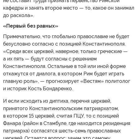
не составит труда признать первенство Римской
кафедры и занять второе место — то, какое он занимал
до раскола».
«Первый без равных»
Примечательно, что глобально православие не будет
безусловно согласно с позицией Константинополя.
«Среди всех церквей, наверное, только греческие —
а их пять — будут согласны с решением
Константинополя. Остальные в той или иной форме
откажутся от диалога, в котором Рим будет играть
главную роль», — прогнозирует «Вестям» политолог
и историк Кость Бондаренко.
И если исходить из диптиха, перечня церквей,
принятого Константинопольским патриархатом,
в котором 15 церквей, считая ПЦУ, то с позицией
Фанара (район в Стамбуле, где находится резиденция
патриарха) согласятся шесть-семь православных
церквей. Остается вопрос: зачем это самому