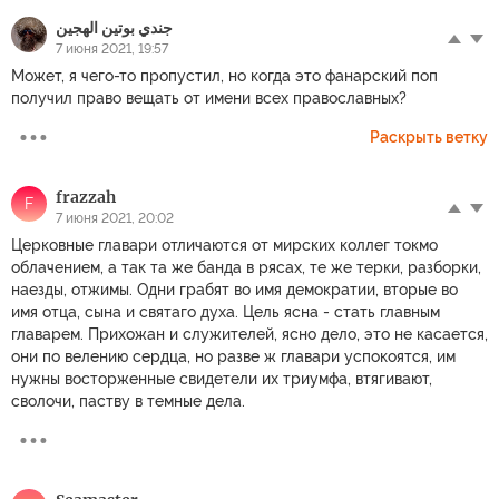
جندي بوتين الهجين
7 июня 2021, 19:57
Может, я чего-то пропустил, но когда это фанарский поп
получил право вещать от имени всех православных?
Раскрыть ветку
frazzah
F
7 июня 2021, 20:02
Церковные главари отличаются от мирских коллег токмо
облачением, а так та же банда в рясах, те же терки, разборки,
наезды, отжимы. Одни грабят во имя демократии, вторые во
имя отца, сына и святаго духа. Цель ясна - стать главным
главарем. Прихожан и служителей, ясно дело, это не касается,
они по велению сердца, но разве ж главари успокоятся, им
нужны восторженные свидетели их триумфа, втягивают,
сволочи, паству в темные дела.