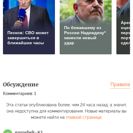
Арест
По бежавшему из
оцен
Песков: СВО может
России Надеждину*
перс
завершиться в
нанесли новый
порто
ближайшие часы
удар
сдел
Обсуждение
Правила
Комментариев: 1
Эта статья опубликована более, чем 24 часа назад, а значит,
она недоступна для комментирования. Новые материалы вы
можете найти на
главной странице
.
goroshek-82