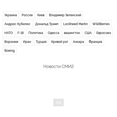
Украина
Россия
Киев
Владимир Зеленский
Андрюс Кубилюс
Дональд Трамп
Lockheed Martin
WildBerries
НАТО
F-16
Политика
Одесса
вашингтон
США
Евросоюз
Воронеж
Иран
Турция
Кривой рог
Анкара
Франция
Boeing
Новости СМИ2