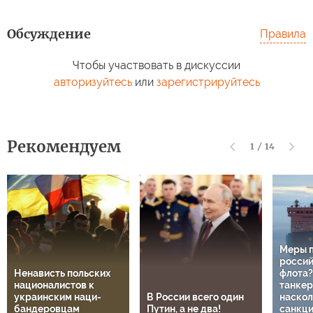
Обсуждение
Правила
Чтобы участвовать в дискуссии
авторизуйтесь
или
зарегистрируйтесь
Рекомендуем
1
/
14
Меры 
россий
Ненависть польских
флота?
националистов к
танкер
украинским наци-
В России всего один
наскол
бандеровцам
Путин, а не два!
санкц