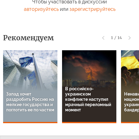
Чтобы участвовать в дискуссии
авторизуйтесь
или
зарегистрируйтесь
Рекомендуем
1
/
14
В российско-
Запад хочет
украинском
Ненави
раздробить Россию на
конфликте наступил
национ
мелкие государства и
мрачный переломный
украин
поглотить ее по частям
момент
банде