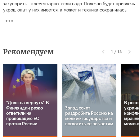
закупорить - элементарно, если надо. Полезно будет привлечь
укров, опыт у них имеется, а может и техника сохранилась.
Рекомендуем
1
/
14
"Должна вернуть". В
В росс
Финляндии резко
Запад хочет
украи
ответили на
раздробить Россию на
конфли
провокацию ЕС
мелкие государства и
мрачн
против России
поглотить ее по частям
момен