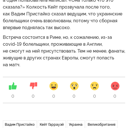
а один пользователь написал: «Она только что это
сказала?» Колкость Кейт прозвучала после того,
как Вадим Пристайко сказал ведущим, что украинские
болельщики очень взволнованы, потому что сборная
впервые поднялась так высоко.
Встреча состоится в Риме, но, к сожалению, из-за
covid-19 болельщики, проживающие в Англии,
не смогут на ней присутствовать. Тем не менее, фанаты,
живущие в других странах Европы, смогут попасть
на матч.
0
0
0
0
0
0
Вадим Пристайко
Кейт Гаррауэй
Украина
Великобритания