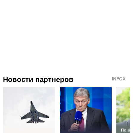
Новости партнеров
INFOX
По б