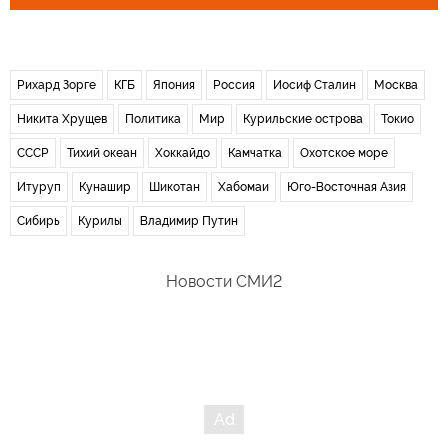
Рихард Зорге
КГБ
Япония
Россия
Иосиф Сталин
Москва
Никита Хрущев
Политика
Мир
Курильские острова
Токио
СССР
Тихий океан
Хоккайдо
Камчатка
Охотское море
Итуруп
Кунашир
Шикотан
Хабомаи
Юго-Восточная Азия
Сибирь
Курилы
Владимир Путин
Новости СМИ2