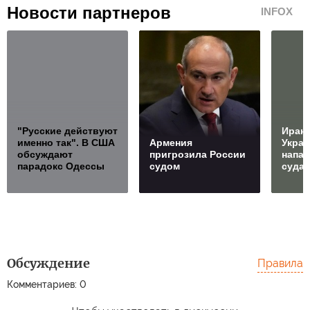
Новости партнеров
INFOX
"Русские действуют
Иран
именно так". В США
Армения
Украи
обсуждают
пригрозила России
напад
парадокс Одессы
судом
суда
Обсуждение
Правила
Комментариев: 0