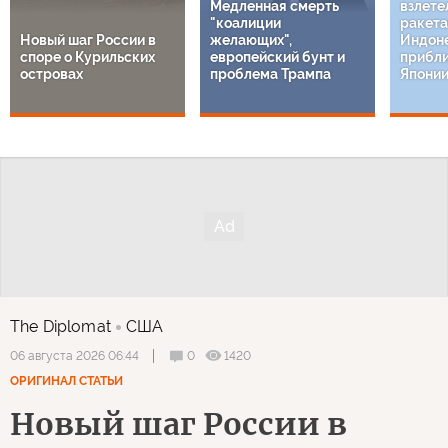
Медленная смерть
взлете
"коалиции
ракета
Новый шаг России в
желающих",
Индон
споре о Курильских
европейский бунт и
прибли
островах
проблема Трампа
Япони
The Diplomat
США
0
1420
06 августа 2026 06:44
ОРИГИНАЛ СТАТЬИ
Новый шаг России в