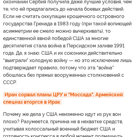
окончании Сербия получила даже лучшие условия, чем
те, что ей предлагались до начала боевых действий.
Если не считать оккупации крошечного островного
государства Гренада в 1983 году (при такой вопиющей
асимметрии ее смело можно вычеркивать), то
единственной явной победой США за многие
десятилетия стала война в Персидском заливе 1991
года. Да, я знаю: США и их союзники действительно
“выиграли” холодную войну — но это исключение лишь
подтверждает правило, потому что эта “война”
обошлась без прямых вооруженных столкновений с
СССР.
Иран сорвал планы ЦРУ и "Моссада". Армейский 
спецназ вторгся в Ирак
Почему же дела у США неизменно идут из рук вон
плохо? Разумеется, причина не в нехватке средств,
учитывая колоссальный военный бюджет США и
готовность конгресса в любой момент подмахнуть