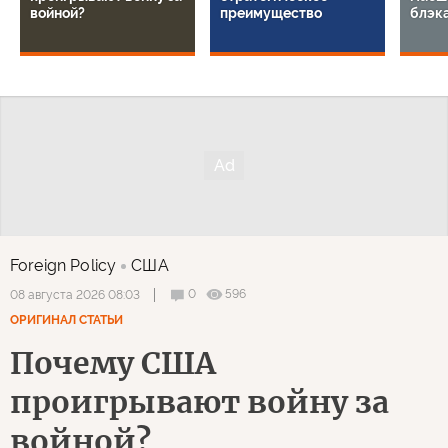
войной?
преимущество
блэк
Foreign Policy
США
0
596
08 августа 2026 08:03
ОРИГИНАЛ СТАТЬИ
Почему США
проигрывают войну за
войной?