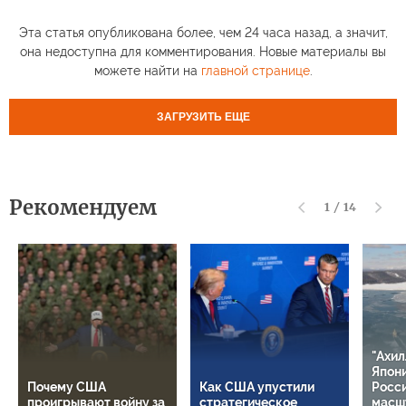
Эта статья опубликована более, чем 24 часа назад, а значит,
она недоступна для комментирования. Новые материалы вы
можете найти на
главной странице
.
ЗАГРУЗИТЬ ЕЩЕ
Рекомендуем
1
/
14
"Ахил
Япони
Почему США
Как США упустили
Росси
проигрывают войну за
стратегическое
масш