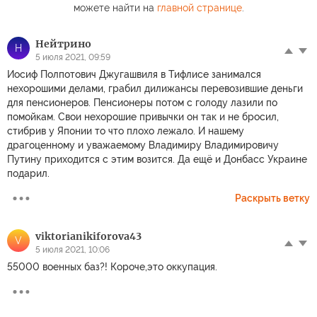
можете найти на
главной странице
.
Нейтрино
Н
5 июля 2021, 09:59
Иосиф Полпотович Джугашвиля в Тифлисе занимался
нехорошими делами, грабил дилижансы перевозившие деньги
для пенсионеров. Пенсионеры потом с голоду лазили по
помойкам. Свои нехорошие привычки он так и не бросил,
стибрив у Японии то что плохо лежало. И нашему
драгоценному и уважаемому Владимиру Владимировичу
Путину приходится с этим возится. Да ещё и Донбасс Украине
подарил.
Раскрыть ветку
viktorianikiforova43
V
5 июля 2021, 10:06
55000 военных баз?! Короче,это оккупация.