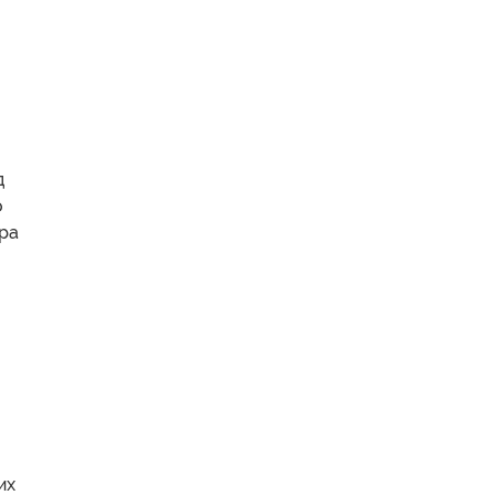
д
о
гра
их