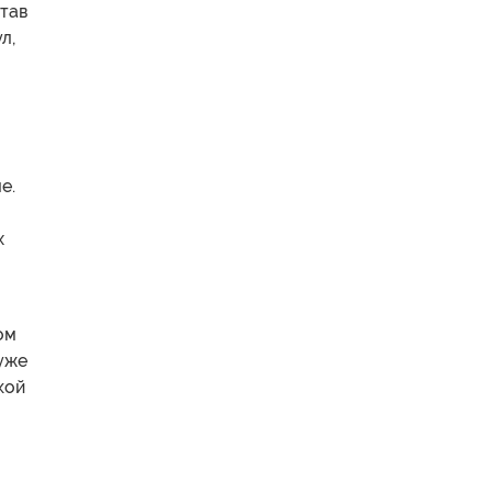
Став
л,
е.
х
ом
уже
кой