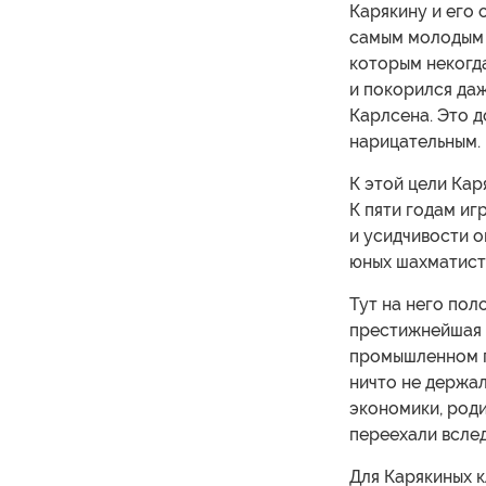
Карякину и его 
самым молодым г
которым некогд
и покорился да
Карлсена. Это д
нарицательным. 
К этой цели Кар
К пяти годам иг
и усидчивости 
юных шахматист
Тут на него пол
престижнейшая 
промышленном г
ничто не держал
экономики, роди
переехали всле
Для Карякиных 