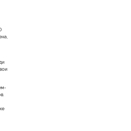
0
ена,
ди
вои
ем-
в.
же