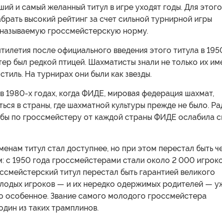
ший и самый желанный титул в игре уходят годы. Для этого
брать высокий рейтинг за счет сильной турнирной игры
к называемую гроссмейстерскую норму.
тилетия после официального введения этого титула в 195
ер был редкой птицей. Шахматисты знали не только их им
стиль. На турнирах они были как звезды.
в 1980-х годах, когда ФИДЕ, мировая федерация шахмат,
ься в страны, где шахматной культуры прежде не было. Ра
я бы по гроссмейстеру от каждой страны ФИДЕ ослабила с
енам титул стал доступнее, но при этом перестал быть ч
: с 1950 года гроссмейстерами стали около 2 000 игроко
ссмейстерский титул перестал быть гарантией великого
олодых игроков — и их нередко одержимых родителей — у
то особенное. Звание самого молодого гроссмейстера
один из таких трамплинов.