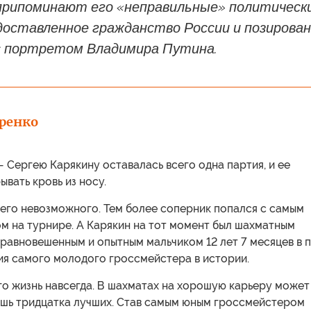
припоминают его «неправильные» политическ
доставленное гражданство России и позирова
с портретом Владимира Путина.
ренко
 Сергею Карякину оставалась всего одна партия, и ее
ывать кровь из носу.
чего невозможного. Тем более соперник попался с самым
м на турнире. А Карякин на тот момент был шахматным
равновешенным и опытным мальчиком 12 лет 7 месяцев в 
ия самого молодого гроссмейстера в истории.
го жизнь навсегда. В шахматах на хорошую карьеру может
ишь тридцатка лучших. Став самым юным гроссмейстером