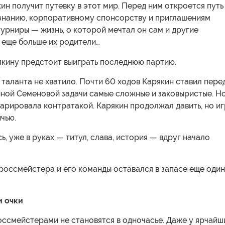
кин получит путевку в этот мир. Перед ним откроется путь
знанию, корпоративному спонсорству и приглашениям
урниры — жизнь, о которой мечтал он сам и другие
 еще больше их родители…
якину предстоит выиграть последнюю партию.
о таланта не хватило. Почти 60 ходов Карякин ставил пере
ной Семеновой задачи самые сложные и заковыристые. Н
парировала контратакой. Карякин продолжал давить, но и
чью.
сь, уже в руках — титул, слава, история — вдруг начало
россмейстера и его команды оставался в запасе еще один
и очки
ссмейстерами не становятся в одночасье. Даже у ярчайш