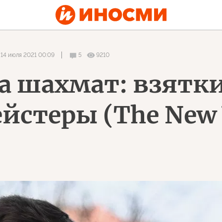
14 июля 2021 00:09
5
9210
 шахмат: взятки,
йстеры (The New 