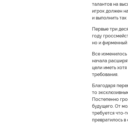
талантов на выс
игрок должен на
и выполнить та
Первые три деся
году гроссмейст
но и фирменный 
Все изменилось 
начала расширят
цели иметь хот
требования.
Благодаря перем
то эксклюзивным
Постепенно гро
будущего. От м
требуется что-
превратилось в 