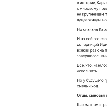
в истории, Каря
к мировому при
на крупнейшие т
вундеркинды, но
Но сначала Кар
И на сей раз ег
соперницей Ири
всякий раз она 
завершилась вни
Все, что, казало
ускользать.
Но у будущего г
смелый ход.
Отцы, сыновья 
Шахматными гро