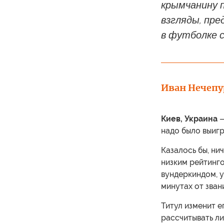
крымчанину 
взгляды, пре
в футболке 
Иван Нечепу
Киев, Украина
—
надо было выигр
Казалось бы, ни
низким рейтинго
вундеркиндом, у
минутах от зван
Титул изменит е
рассчитывать л