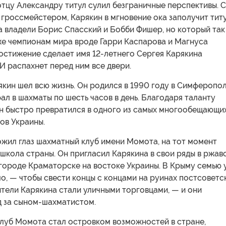
отцу Александру титул сулил безграничные перспективы. 
россмейстером, Карякин в мгновение ока заполучит титу
а владели Борис Спасский и Бобби Фишер, но который так
же чемпионам мира вроде Гарри Каспарова и Магнуса
остижение сделает имя 12-летнего Сергея Карякина
И распахнет перед ним все двери.
якин шел всю жизнь. Он родился в 1990 году в Симферопол
рал в шахматы по шесть часов в день. Благодаря таланту
он быстро превратился в одного из самых многообещающи
ов Украины.
ожил глаз шахматный клуб имени Момота, на тот момент
школа страны. Он пригласил Карякина в свои ряды в ржав
ороде Краматорске на востоке Украины. В Крыму семью 
о, — чтобы свести концы с концами на руинах постсоветс
тели Карякина стали уличными торговцами, — и они
д за сыном-шахматистом.
клуб Момота стал островком возможностей в стране,