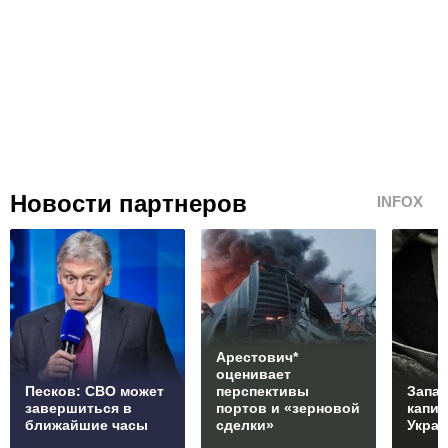
Новости партнеров
INFOX
Арестович*
оценивает
Песков: СВО может
перспективы
Запад
завершиться в
портов и «зерновой
капи
ближайшие часы
сделки»
Укра