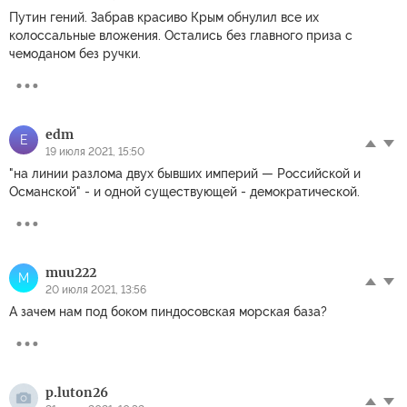
Путин гений. Забрав красиво Крым обнулил все их
колоссальные вложения. Остались без главного приза с
чемоданом без ручки.
edm
E
19 июля 2021, 15:50
"на линии разлома двух бывших империй — Российской и
Османской" - и одной существующей - демократической.
muu222
M
20 июля 2021, 13:56
А зачем нам под боком пиндосовская морская база?
p.luton26