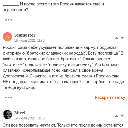
________ И после всего этого Россия является ещё и
агрессором?
Seamaster
S
19 июля 2021, 11:36
Россия сама себе ухудшает положение и карму, продолжая
риторику о "братских славянских народах". Есть пословица "В
любви и картишках не бывает братишек". Только вместо
"картишек" подставьте "политику и экономику". А о братьях-
славянах исчерпывающе ясно написал в своё время
Достоевский. Скажите, а кто из братьев-славян Россию еще
НЕ предавал, если им это было выгодно? Про сербов - не надо.
Те ещё вустрицы.
Раскрыть ветку
Micel
19 июля 2021, 11:36
Эти все повоевать мечтают. Только кто после войны останется