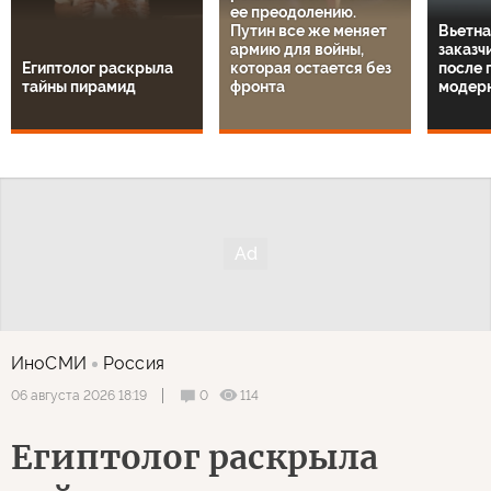
ее преодолению.
Путин все же меняет
Вьетна
армию для войны,
заказч
Египтолог раскрыла
которая остается без
после 
тайны пирамид
фронта
модер
ИноСМИ
Россия
0
114
06 августа 2026 18:19
Египтолог раскрыла