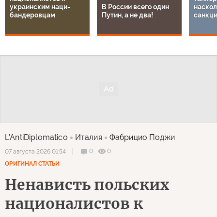
украинским наци-
В России всего один
наскол
бандеровцам
Путин, а не два!
санкц
L'AntiDiplomatico
Италия
Фабрицио Поджи
0
0
07 августа 2026 01:54
ОРИГИНАЛ СТАТЬИ
Ненависть польских
националистов к