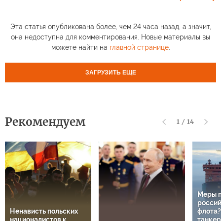
Эта статья опубликована более, чем 24 часа назад, а значит,
она недоступна для комментирования. Новые материалы вы
можете найти на
главной странице
.
ЗАГРУЗИТЬ ЕЩЕ
Рекомендуем
1
/
14
Меры 
россий
Ненависть польских
флота?
националистов к
танкер