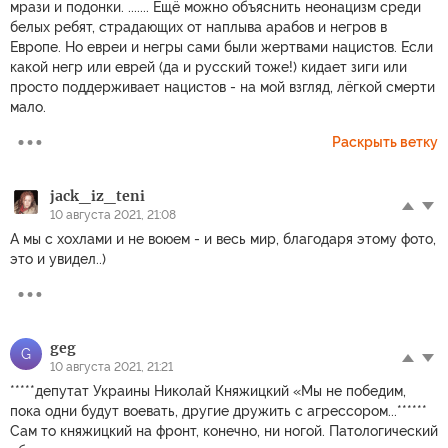
мрази и подонки. ....... Ещё можно объяснить неонацизм среди
белых ребят, страдающих от наплыва арабов и негров в
Европе. Но евреи и негры сами были жертвами нацистов. Если
какой негр или еврей (да и русский тоже!) кидает зиги или
просто поддерживает нацистов - на мой взгляд, лёгкой смерти
мало.
Раскрыть ветку
jack_iz_teni
10 августа 2021, 21:08
А мы с хохлами и не воюем - и весь мир, благодаря этому фото,
это и увидел..)
geg
G
10 августа 2021, 21:21
*****депутат Украины Николай Княжицкий «Мы не победим,
пока одни будут воевать, другие дружить с агрессором...******
Сам то княжицкий на фронт, конечно, ни ногой. Патологический