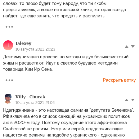
словах, то плохо будет тому народу, что ты якобы
представляешь, а вовсе не киевской клике, которая всегда
найдет, где еще занять, что продать и распилить.
Ialexey
I
10 августа 2021, 20:23
Декоммунизацию провели, но методы и дух большевистский
живы и расцветают. Идут в светлое будущее методами
товарища Ким Ир Сена.
Раскрыть ветку
Villy_Churak
10 августа 2021, 21:08
Ндагиджимана - это настоящая фамилия "депутата Беленюка".
РФ включила его в список санкций на украинских политиков
аж в 2020-м году. Поэтому осуэдение этого афро-подонка
Скабеевой не расизм . Негр или еврей, поддерживающие
нацистские режимы наподобие украинского - однозначно