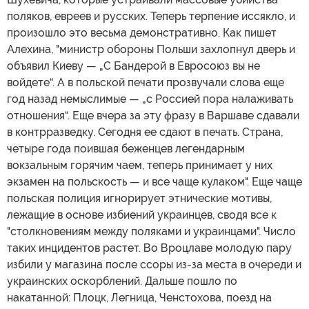
поляков, евреев и русских. Теперь терпение иссякло, и
произошло это весьма демонстративно. Как пишет
Алехина, "министр обороны Польши захлопнул дверь и
объявил Киеву — „С Бандерой в Евросоюз вы не
войдете“. А в польской печати прозвучали слова еще
год назад немыслимые — „с Россией пора налаживать
отношения“. Еще вчера за эту фразу в Варшаве сдавали
в контрразведку. Сегодня ее сдают в печать. Страна,
четыре года поившая беженцев легендарным
вокзальным горячим чаем, теперь принимает у них
экзамен на польскость — и все чаще кулаком". Еще чаще
польская полиция игнорирует этнические мотивы,
лежащие в основе избиений украинцев, сводя все к
"столкновениям между поляками и украинцами". Число
таких инцидентов растет. Во Вроцлаве молодую пару
избили у магазина после ссоры из-за места в очереди и
украинских оскорблений. Дальше пошло по
накатанной: Плоцк, Легница, Ченстохова, поезд на