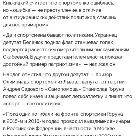
Княжицкий считает, что спортсменка ошиблась,
но «ошибка — не преступление, в отличие
от антиукраинских действий политиков, ставших
для нее примером».
«Да и спортсмены бывают политиками. Украинец
депутат Беленюк поднял флаг, станцевал гопак,
подвергся расистским омерзительным высказываниям
Скабеевой. Будучи представителем власти, показал
достойный пример патриотизма», — написал он.
Нардеп отметил, что другой депутат — призер
Олимпиады спортсмен из Львова, депутат от партии
Андрея Садового «Самопомощь» Станислав Горуна
повел себя иначе и защищает легкоатлетку и пишет, что
«спорт — вне политики».
«Пока одни погибали на фронте, спортсмен Горуна
в 2015-м и 2016-м годах проводил выездные семинары
в Российской Федерации, в частности, в Москве
и Новосибирске. Это не помешало ему в 2020 году