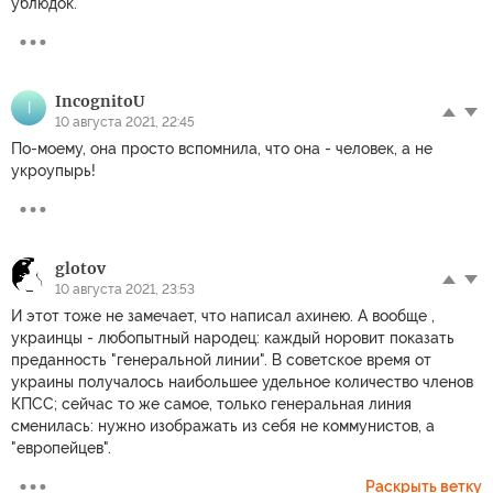
ублюдок.
IncognitoU
I
10 августа 2021, 22:45
По-моему, она просто вспомнила, что она - человек, а не
укроупырь!
glotov
10 августа 2021, 23:53
И этот тоже не замечает, что написал ахинею. А вообще ,
украинцы - любопытный народец: каждый норовит показать
преданность "генеральной линии". В советское время от
украины получалось наибольшее удельное количество членов
КПСС; сейчас то же самое, только генеральная линия
сменилась: нужно изображать из себя не коммунистов, а
"европейцев".
Раскрыть ветку