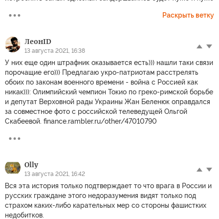
Раскрыть ветку
ЛеонID
13 августа 2021, 16:38
У них еще один штрафник оказывается есть))) нашли таки связи
порочащие его))) Предлагаю укро-патриотам расстрелять
обоих по законам военного времени - война с Россией как
никак))): Олимпийский чемпион Токио по греко-римской борьбе
и депутат Верховной рады Украины Жан Беленюк оправдался
за совместное фото с российской телеведущей Ольгой
Скабеевой. finance.rambler.ru/other/47010790
Olly
13 августа 2021, 16:42
Вся эта история только подтверждает то что врага в России и
русских граждане этого недоразумения видят только под
страхом каких-либо карательных мер со стороны фашистких
недобитков.