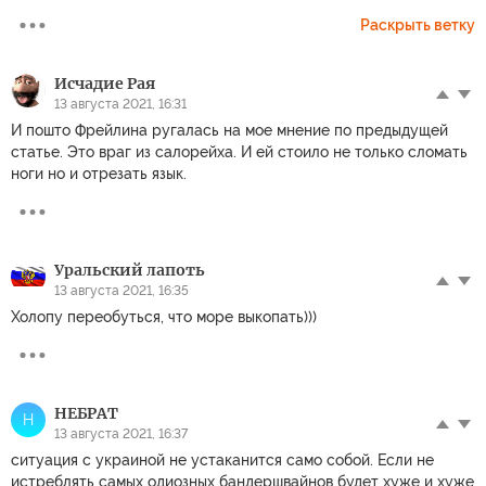
Раскрыть ветку
Исчадие Рая
13 августа 2021, 16:31
И пошто Фрейлина ругалась на мое мнение по предыдущей
статье. Это враг из салорейха. И ей стоило не только сломать
ноги но и отрезать язык.
Уральский лапоть
13 августа 2021, 16:35
Холопу переобуться, что море выкопать)))
НЕБРАТ
Н
13 августа 2021, 16:37
ситуация с украиной не устаканится само собой. Если не
истреблять самых одиозных бандершвайнов будет хуже и хуже