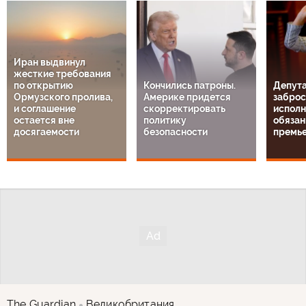
Иран выдвинул
жесткие требования
по открытию
Кончились патроны.
Депута
Ормузского пролива,
Америке придется
заброс
и соглашение
скорректировать
испол
остается вне
политику
обязан
досягаемости
безопасности
премь
The Guardian
Великобритания