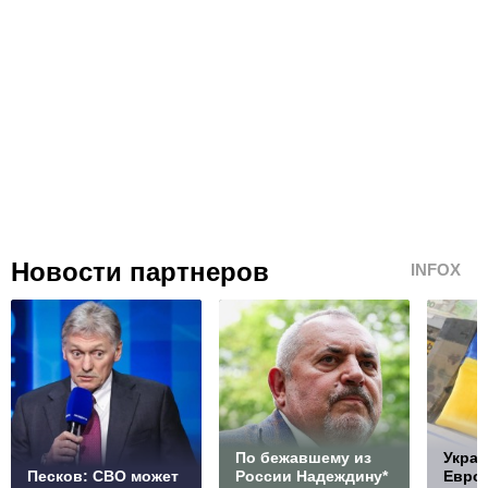
Новости партнеров
INFOX
По бежавшему из
Украи
Песков: СВО может
России Надеждину*
Европ