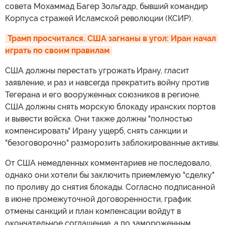
совета Мохаммад Багер Зольгадр, бывший командир
Корпуса стражей Исламской революции (КСИР).
Трамп просчитался. США загнаны в угол: Иран начал 
играть по своим правилам
США должны перестать угрожать Ирану, гласит
заявление, и раз и навсегда прекратить войну против
Тегерана и его вооруженных союзников в регионе.
США должны снять морскую блокаду иранских портов
и вывести войска. Они также должны "полностью
компенсировать" Ирану ущерб, снять санкции и
"безоговорочно" разморозить заблокированные активы.
От США немедленных комментариев не последовало,
однако они хотели бы заключить приемлемую "сделку"
по проливу до снятия блокады. Согласно подписанной
в июне промежуточной договоренности, график
отмены санкций и план компенсации войдут в
окончательное соглашение, а по замороженным