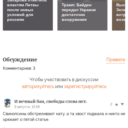
Захарова ответила
властям Литвы
Трамп: Байден
Выхо
после новых
передал Украине
Зелен
условий для
достаточно
встре
россиян
вооружения
возм
Обсуждение
Правила
Комментариев: 3
Чтобы участвовать в дискуссии
авторизуйтесь
или
зарегистрируйтесь
И вечный бан, свободы слова нет.
2
9 августа, 15:58
Свинопсины обстреливают нату, а та хвост поджала и никто не
хрюкает о пятой статье.