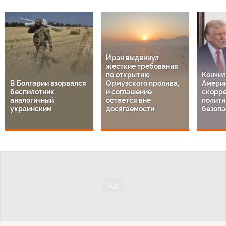
Иран выдвинул
жесткие требования
по открытию
Кончил
В Болгарии взорвался
Ормузского пролива,
Америк
беспилотник,
и соглашение
скорре
аналогичный
остается вне
полити
украинским
досягаемости
безопа