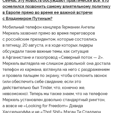
Сейчас эту новость обсуждают практически все: кто
осмелился позвонить самому влиятельному политику
в Европе прямо во время ее важной встречи
с Владимиром Путиным?
Мобильный телефон канцлера Германии Ангелы
Меркель зазвонил прямо во время переговоров
с российским президентом, которые состоялись
в пятницу, 20 августа, и в ходе которых лидеры
обсуждали такие важные темы, как ситуация
в Афганистане и газопровод «Северный поток — 2».
Меркель выглядела не слишком довольной: она достала
телефон из кармана, взглянула на него с раздражением
и провела пальцем по экрану, чтобы отклонить звонок
(или обеспечить себе свидание, если это
действительно был Tinder, что, конечно же,
невозможно). Теперь мы также знаем, что на телефоне
Меркель установлен довольно стандартный рингтон,
а вовсе не «Looking for Freedom» Дэвида
Хассельхоффа и не «Thot Shit» Мэган Ти Сталлион