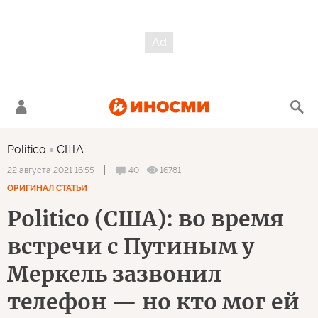
Politico
США
40
16781
22 августа 2021 16:55
ОРИГИНАЛ СТАТЬИ
Politico (США): во время
встречи с Путиным у
Меркель зазвонил
телефон — но кто мог ей