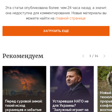
Эта статья опубликована более, чем 24 часа назад, а значит,
она недоступна для комментирования. Новые материалы вы
можете найти на
главной странице
.
ЗАГРУЗИТЬ ЕЩЕ
Рекомендуем
1
/
14
Новый
технол
Перед суровой зимой:
Устаревшая НАТО не
прорыв
тихий исход
для Украины?
конфли
украинцев и забытые
"Залужный играет на
возгла