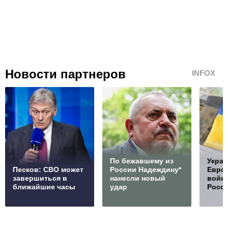
Новости партнеров
INFOX
По бежавшему из
Украи
Песков: СВО может
России Надеждину*
Европ
завершиться в
нанесли новый
войну
ближайшие часы
удар
Росс