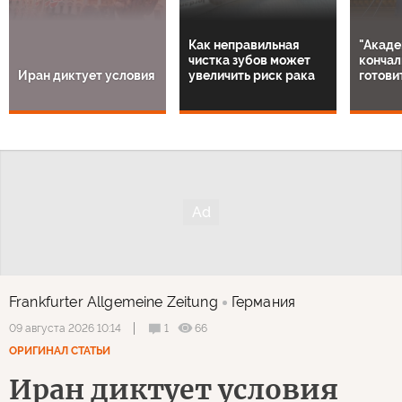
Как неправильная
"Акаде
чистка зубов может
кончал
Иран диктует условия
увеличить риск рака
готови
Frankfurter Allgemeine Zeitung
Германия
1
66
09 августа 2026 10:14
ОРИГИНАЛ СТАТЬИ
Иран диктует условия