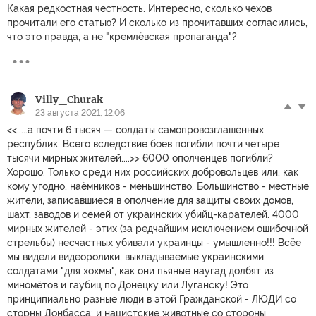
Какая редкостная честность. Интересно, сколько чехов
прочитали его статью? И сколько из прочитавших согласились,
что это правда, а не "кремлёвская пропаганда"?
Villy_Churak
23 августа 2021, 12:06
<<.....а почти 6 тысяч — солдаты самопровозглашенных
республик. Всего вследствие боев погибли почти четыре
тысячи мирных жителей....>> 6000 ополченцев погибли?
Хорошо. Только среди них российских добровольцев или, как
кому угодно, наёмников - меньшинство. Большинство - местные
жители, записавшиеся в ополчение для защиты своих домов,
шахт, заводов и семей от украинских убийц-карателей. 4000
мирных жителей - этих (за редчайшим исключением ошибочной
стрельбы) несчастных убивали украинцы - умышленно!!! Всёе
мы видели видеоролики, выкладываемые украинскими
солдатами "для хохмы", как они пьяные наугад долбят из
миномётов и гаубиц по Донецку или Луганску! Это
принципиально разные люди в этой Гражданской - ЛЮДИ со
сторны Донбасса; и нацистские животные со стороны