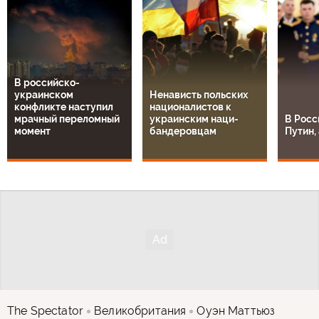
В российско-
украинском
Ненависть польских
конфликте наступил
националистов к
мрачный переломный
украинским наци-
В Росс
момент
бандеровцам
Путин, 
The Spectator
Великобритания
Оуэн Маттьюз