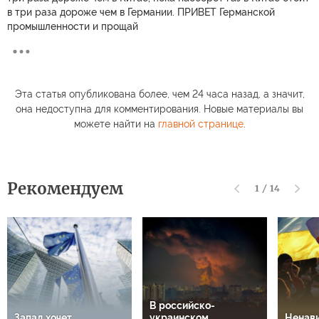
в три раза дороже чем в Германии. ПРИВЕТ Германской
промышленности и прощай
Эта статья опубликована более, чем 24 часа назад, а значит,
она недоступна для комментирования. Новые материалы вы
можете найти на
главной странице
.
Рекомендуем
1
/
14
В российско-
Запад хочет
украинском
Ненави