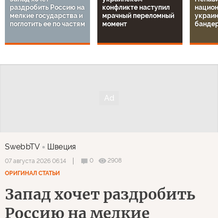
раздробить Россию на
конфликте наступил
национ
мелкие государства и
мрачный переломный
украин
поглотить ее по частям
момент
банде
SwebbTV
Швеция
0
2908
07 августа 2026 06:14
ОРИГИНАЛ СТАТЬИ
Запад хочет раздробить
Россию на мелкие