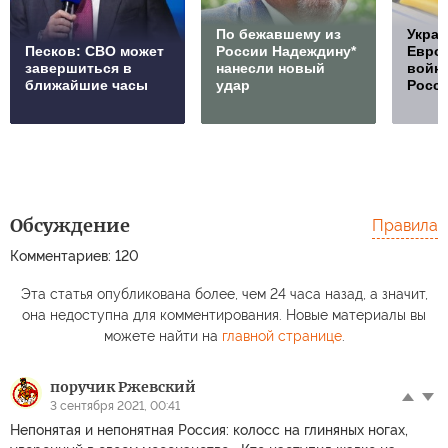
По бежавшему из
Украи
Песков: СВО может
России Надеждину*
Европ
завершиться в
нанесли новый
войну
ближайшие часы
удар
Росс
Обсуждение
Правила
Комментариев: 120
Эта статья опубликована более, чем 24 часа назад, а значит,
она недоступна для комментирования. Новые материалы вы
можете найти на
главной странице
.
поручик Ржевский
3 сентября 2021, 00:41
Непонятая и непонятная Россия: колосс на глиняных ногах,