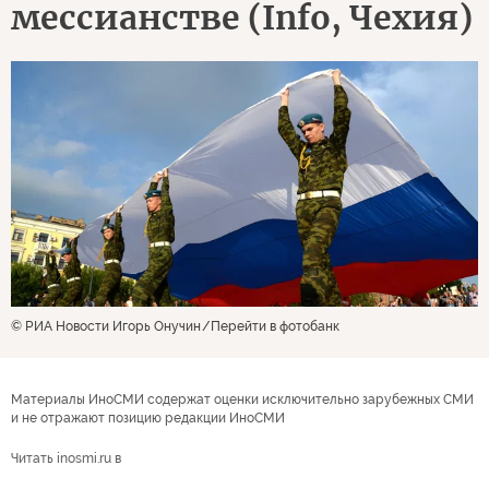
мессианстве (Info, Чехия)
© РИА Новости Игорь Онучин
Перейти в фотобанк
Материалы ИноСМИ содержат оценки исключительно зарубежных СМИ
и не отражают позицию редакции ИноСМИ
Читать inosmi.ru в