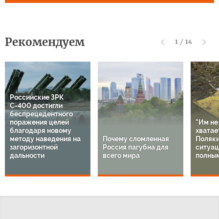
Рекомендуем
1
/
14
Российские ЗРК
С-400 достигли
беспрецедентного
поражения целей
"Им не
благодаря новому
хватает
методу наведения на
Почему сломленная
Поляки
загоризонтной
Россия пагубна для
ситуац
дальности
всего мира
полным