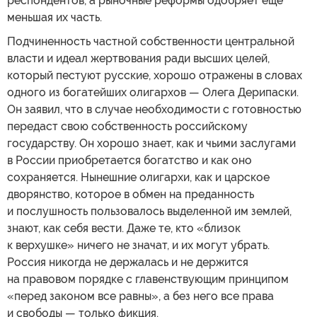
респондентов, а рыночные реформы одобряет еще
меньшая их часть.
Подчиненность частной собственности центральной
власти и идеал жертвования ради высших целей,
который пестуют русские, хорошо отражены в словах
одного из богатейших олигархов — Олега Дерипаски.
Он заявил, что в случае необходимости с готовностью
передаст свою собственность российскому
государству. Он хорошо знает, как и чьими заслугами
в России приобретается богатство и как оно
сохраняется. Нынешние олигархи, как и царское
дворянство, которое в обмен на преданность
и послушность пользовалось выделенной им землей,
знают, как себя вести. Даже те, кто «близок
к верхушке» ничего не значат, и их могут убрать.
Россия никогда не держалась и не держится
на правовом порядке с главенствующим принципом
«перед законом все равны», а без него все права
и свободы — только фикция.