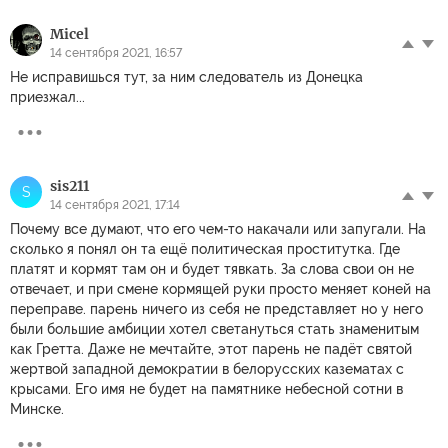
Micel
14 сентября 2021, 16:57
Не исправишься тут, за ним следователь из Донецка
приезжал...
sis211
S
14 сентября 2021, 17:14
Почему все думают, что его чем-то накачали или запугали. На
сколько я понял он та ещё политическая проститутка. Где
платят и кормят там он и будет тявкать. За слова свои он не
отвечает, и при смене кормящей руки просто меняет коней на
переправе. парень ничего из себя не представляет но у него
были большие амбиции хотел светануться стать знаменитым
как Гретта. Даже не мечтайте, этот парень не падёт святой
жертвой западной демократии в белорусских казематах с
крысами. Его имя не будет на памятнике небесной сотни в
Минске.