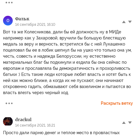
Фальк
Ф
14 сентября 2021, 16:10
Вот та же Колесникова, дали бы ей должность ну в МИДе
например как у Захаровой, вручили бы большую блестящую
медаль за веру и верность, встретился бы с ней Лукашенко
поцеловал бы ее в лобик шепнул бы на ушко что только она ум,
честь, совесть и надежда Белоруссии, ну естественно
материальных благ бы подкинули и ездила бы она сейчас по
европам и прославляла бы демократичность и прозорливость
батьки :) Есть такие люди которые любят власть и хотят быть к
ней как можно ближе, а когда их не пускают, они начинают
откровенно гадить, обмазывают себя вазелином и пытаются во
власть влезть через черный ход.
Раскрыть ветку
drackul
14 сентября 2021, 16:21
Просто дали парню денег и теплое место в провластных