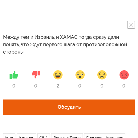
Между тем и Израиль, и ХАМАС тогда сразу дали
понять, что ждут первого шага от противоположной
стороны.
0
0
2
0
0
0
Обсудить
Мир
Израиль
США
Дональд Трамп
Биньямин Нетаньяху