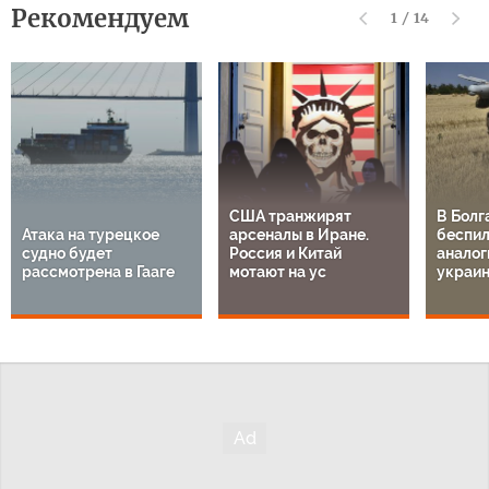
Рекомендуем
1
/
14
США транжирят
В Болг
Атака на турецкое
арсеналы в Иране.
беспил
судно будет
Россия и Китай
аналог
рассмотрена в Гааге
мотают на ус
украи