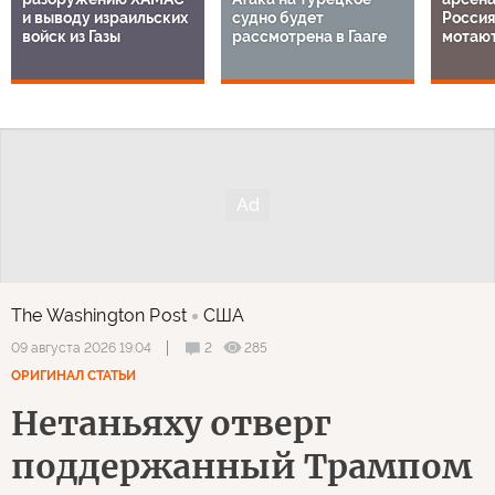
и выводу израильских
судно будет
Россия
войск из Газы
рассмотрена в Гааге
мотают
The Washington Post
США
2
285
09 августа 2026 19:04
ОРИГИНАЛ СТАТЬИ
Нетаньяху отверг
поддержанный Трампом