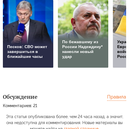
По бежавшему из
Украи
Песков: СВО может
России Надеждину*
Европ
завершиться в
нанесли новый
войну
ближайшие часы
удар
Росс
Обсуждение
Правила
Комментариев: 21
Эта статья опубликована более, чем 24 часа назад, а значит,
она недоступна для комментирования. Новые материалы вы
можете найти на
главной странице
.