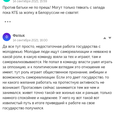
14 сентября 2021, 15:59
Против батьки не по прешь! Могут только тявкать с запада
пока КГБ за жопку в Белоруссии не схватят.
Фальк
Ф
14 сентября 2021, 16:00
Да все тут просто, недостаточная работа государства с
молодежью. Молодые люди ищут самореализации и неважно в
какой роли, в какую команду взяли за тех и играют, там и
самореализовываются. Не попал в команду власти ушел играть
за оппозицию, и к политическим взглядам это отношения не
имеет, тут роль играет общественное признание, амбиции и
возможность самореализации. Если это дает государство, то
ни какого желания работать на протестную активность не
возникает. Протасевич сейчас занимается тем же чем и
занимался, живет точно такой-же жизнью как и раньше, только
намного спокойнее и надежнее. У него ну вот такой вот
извилистый путь в итоге приведший к работе на свое
государство получился.