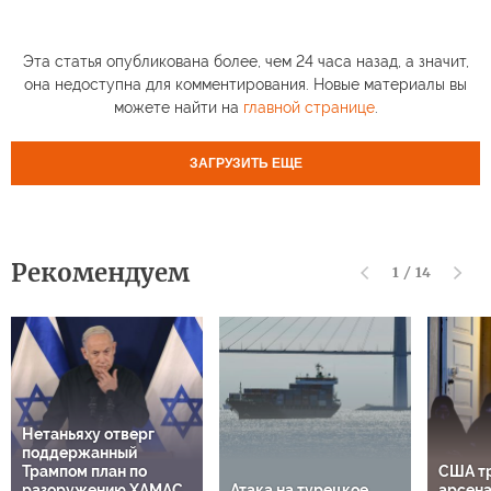
Эта статья опубликована более, чем 24 часа назад, а значит,
она недоступна для комментирования. Новые материалы вы
можете найти на
главной странице
.
ЗАГРУЗИТЬ ЕЩЕ
Рекомендуем
1
/
14
Нетаньяху отверг
поддержанный
Трампом план по
США т
разоружению ХАМАС
Атака на турецкое
арсена