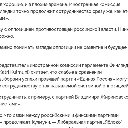
в хорошие, и в плохие времена. Иностранная комиссия
ляндии точно продолжит сотрудничество сразу же, как эт
ым».
у с оппозицией, противостоящей российской власти, Нии
рожно.
 важно понимать взгляды оппозиции на развитие и будущее
редставитель иностранной комиссии парламента Финлян
Katri Kulmuni) считает, что слабые в сравнении
выборами успехи правящей партии «Единая Россия» могу
к сотрудничеству с так называемой системной оппозицией
отрудничать, к примеру, с партией Владимира Жириновск
нистами».
ю, что связи между российскими и финскими партиями
— продолжает Кулмуни. — Либеральная партия „Яблоко"