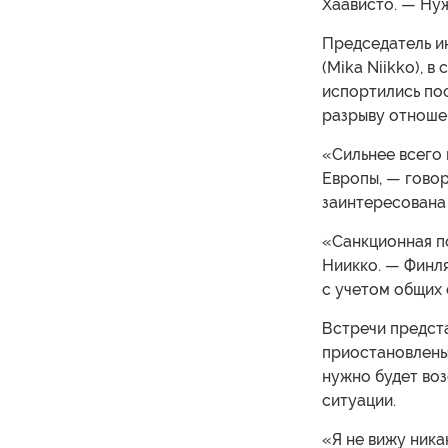
Хаависто. — Нуж
Председатель и
(Mika Niikko), 
испортились пос
разрыву отноше
«Сильнее всего 
Европы, — говор
заинтересована
«Санкционная п
Ниикко. — Финля
с учетом общих 
Встречи предст
приостановлены
нужно будет во
ситуации.
«Я не вижу ника