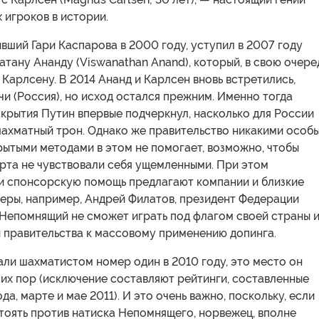
х игроков в истории.
вший Гари Каспарова в 2000 году, уступил в 2007 году
тану Ананду (Viswanathan Anand), который, в свою очеред
 Карлсену. В 2014 Ананд и Карлсен вновь встретились,
очи (Россия), но исход остался прежним. Именно тогда
крытия Путин впервые подчеркнул, насколько для России
шахматный трон. Однако же правительство никакими особы
ытыми методами в этом не помогает, возможно, чтобы
рта не чувствовали себя ущемленными. При этом
и спонсорскую помощь предлагают компании и близкие
еры, например, Андрей Филатов, президент Федерации
 Непомнящий не сможет играть под флагом своей страны и
и правительства к массовому применению допинга.
ли шахматистом номер один в 2010 году, это место он
их пор (исключение составляют рейтинги, составленные
да, марте и мае 2011). И это очень важно, поскольку, если
тоять против натиска Непомнящего, норвежец, вполне