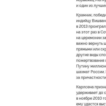
и один из лучши
Крамник, победи
индийцу Вишвана
в 2013 проиграл
на этот раз в С
на церемонии за
важно вернуть 
прямыми или скр
другие виды спо
пожертвования 
Путину миллион
шахмат России.
за причастност
Карлсена призна
удерживает до с
в ноябре 2010 го
ему удастся выс