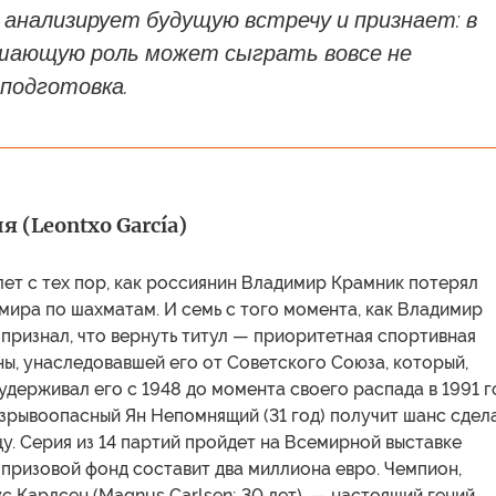
s анализирует будущую встречу и признает: в
шающую роль может сыграть вовсе не
 подготовка.
я (Leontxo García)
ет с тех пор, как россиянин Владимир Крамник потерял
мира по шахматам. И семь с того момента, как Владимир
признал, что вернуть титул — приоритетная спортивная
ны, унаследовавшей его от Советского Союза, который,
 удерживал его с 1948 до момента своего распада в 1991 г
зрывоопасный Ян Непомнящий (31 год) получит шанс сдел
цу. Серия из 14 партий пройдет на Всемирной выставке
а призовой фонд составит два миллиона евро. Чемпион,
 Карлсен (Magnus Carlsen; 30 лет), — настоящий гений