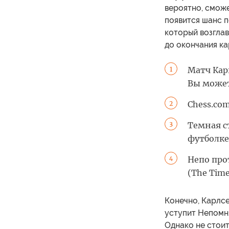
вероятно, сможе
появится шанс п
который возглав
до окончания ка
Матч Кар
1
Вы может
Chess.co
2
Темная с
3
футболке
Непо про
4
(The Time
Конечно, Карлсе
уступит Непомня
Однако не стоит 