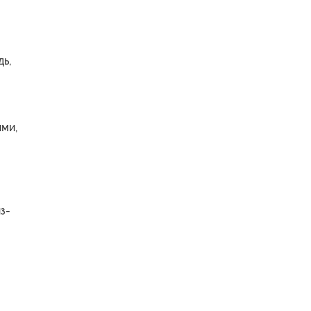
ь,
ми,
з-