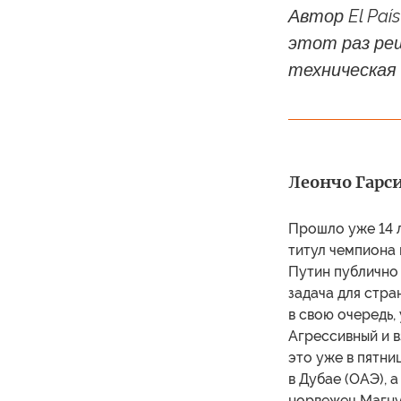
Автор El Paí
этот раз ре
техническая
Леончо Гарси
Прошло уже 14 л
титул чемпиона 
Путин публично 
задача для стра
в свою очередь,
Агрессивный и в
это уже в пятни
в Дубае (ОАЭ), 
норвежец Магнус