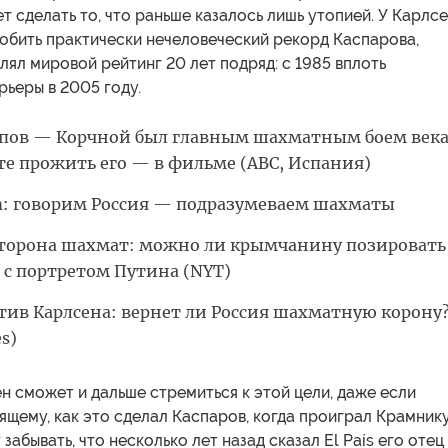
т сделать то, что раньше казалось лишь утопией. У Карлс
обить практически нечеловеческий рекорд Каспарова,
лял мировой рейтинг 20 лет подряд: с 1985 вплоть
рьеры в 2005 году.
пов — Корчной был главным шахматным боем века
е прожить его — в фильме (АВС, Испания)
m: говорим Россия — подразумеваем шахматы
торона шахмат: можно ли крымчанину позировать
 с портретом Путина (NYT)
тив Карлсена: вернет ли Россия шахматную корону
s)
н сможет и дальше стремиться к этой цели, даже если
щему, как это сделал Каспаров, когда проиграл Крамнику
забывать, что несколько лет назад сказал El País его отец