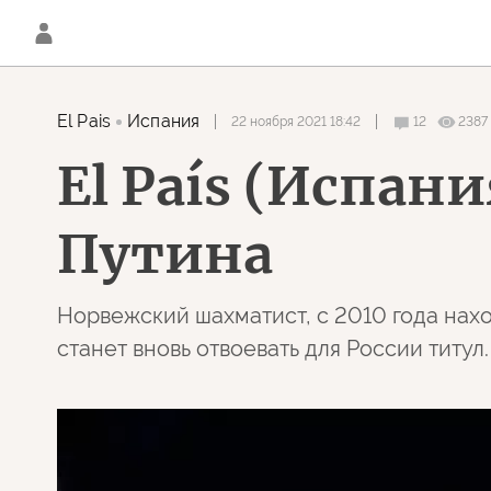
El Pais
Испания
22 ноября 2021 18:42
12
2387
El País (Испан
Путина
Норвежский шахматист, с 2010 года нах
станет вновь отвоевать для России титул.