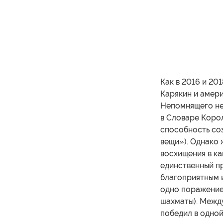
Как в 2016 и 20
Карякин и амери
Непомнящего нел
в Словаре Коро
способность соз
вещи»). Однако 
восхищения в ка
единственный п
благоприятным 
одно поражение 
шахматы). Между
победил в одной