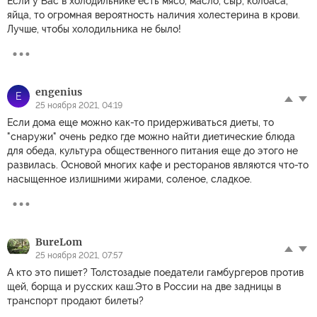
Если у Вас в холодильнике есть мясо, масло, сыр, колбаса,
яйца, то огромная вероятность наличия холестерина в крови.
Лучше, чтобы холодильника не было!
engenius
E
25 ноября 2021, 04:19
Если дома еще можно как-то придерживаться диеты, то
"снаружи" очень редко где можно найти диетические блюда
для обеда, культура общественного питания еще до этого не
развилась. Основой многих кафе и ресторанов являются что-то
насыщенное излишними жирами, соленое, сладкое.
BureLom
25 ноября 2021, 07:57
А кто это пишет? Толстозадые поедатели гамбургеров против
щей, борща и русских каш.Это в России на две задницы в
транспорт продают билеты?