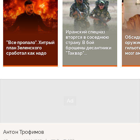
Иранский спецназ
вторгся в соседнюю
Обсид
"Все пропало". Хитрый
страну. В бой
оружие
план Зеленского
брошены десантники
гильот
сработал как надо
"Таквар"...
мозг а
Антон Трофимов