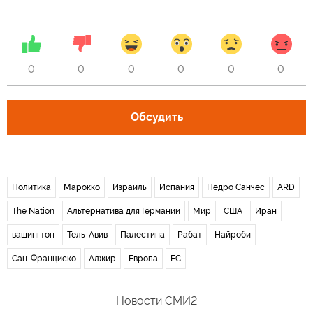
0
0
0
0
0
0
Обсудить
Политика
Марокко
Израиль
Испания
Педро Санчес
ARD
The Nation
Альтернатива для Германии
Мир
США
Иран
вашингтон
Тель-Авив
Палестина
Рабат
Найроби
Сан-Франциско
Алжир
Европа
ЕС
Новости СМИ2