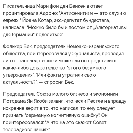
Писательница Мари фон ден Бенкен в ответ
процитировала Адорно: "Антисемитизм — это слухи о
евреях!" Йоана Котар, экс-депутат бундестага,
написала: "Можно было бы и постом от „Альтернативы
для Германии“ поделиться".
Фолькер Бек, председатель Немецко-израильского
общества, поинтересовался у журналиста, проводил
ли тот расследование и может ли он представить
какие-либо доказательства "этого безумного
утверждения". "Или факты утратили свою
актуальность?", — спросил Бек.
Председатель Союза малого бизнеса и экономики
Потсдама Ян Якоби заявил, что, если Рестле и вправду
искренне верит в то, что написал, то ему следует
признать "серьезную когнитивную ошибку". Он
поинтересовался: "А что на это скажет Совет
телерадиовещания?"