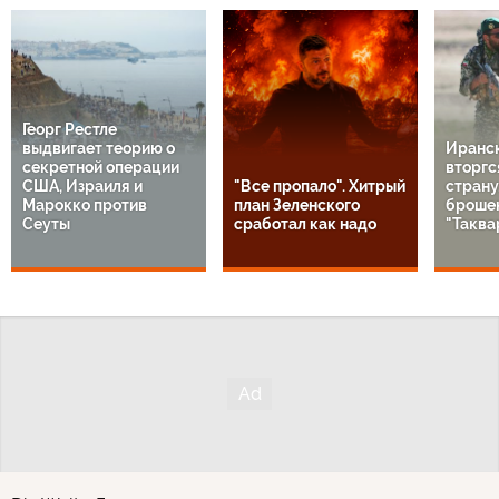
Георг Рестле
выдвигает теорию о
Иранск
секретной операции
вторгс
США, Израиля и
"Все пропало". Хитрый
страну
Марокко против
план Зеленского
броше
Сеуты
сработал как надо
"Таквар