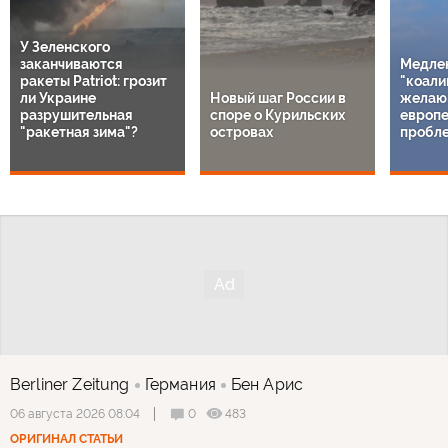
У Зеленского
заканчиваются
Медле
ракеты Patriot: грозит
"коали
ли Украине
Новый шаг России в
желаю
разрушительная
споре о Курильских
европе
"ракетная зима"?
островах
пробл
Berliner Zeitung
Германия
Бен Арис
0
483
06 августа 2026 08:04
ОРИГИНАЛ СТАТЬИ