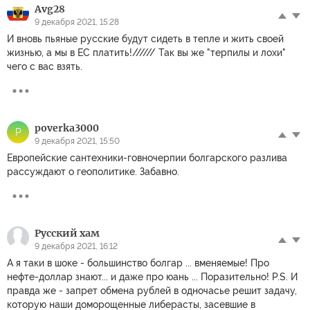
Avg28
9 декабря 2021, 15:28
И вновь пьяные русские будут сидеть в тепле и жить своей
жизнью, а мы в ЕС платить!////// Так вы же "терпилы и лохи"
чего с вас взять.
poverka3000
P
9 декабря 2021, 15:50
Европейские сантехники-говночерпии болгарского разлива
рассуждают о геополитике. Забавно.
Русский хам
9 декабря 2021, 16:12
А я таки в шоке - большинство болгар ... вменяемые! Про
нефте-доллар знают... и даже про юань ... Поразительно! P.S. И
правда же - запрет обмена рублей в одночасье решит задачу,
которую наши доморощенные либерасты, засевшие в