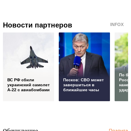
Новости партнеров
INFOX
По б
ВС РФ сбили
Песков: СВО может
Росс
украинский самолет
завершиться в
нане
А-22 с авиабомбами
ближайшие часы
удар
Обсуждение
Правила