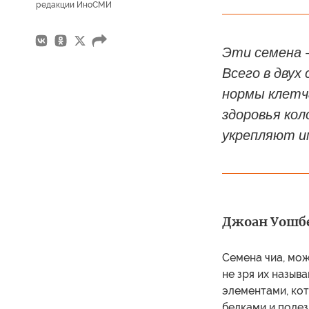
редакции ИноСМИ
Эти семена 
Всего в двух
нормы клетч
здоровья кол
укрепляют и
Джоан Уошбе
Семена чиа, мож
не зря их назы
элементами, кот
белками и поле