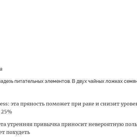
а
адезь питательных элементов. В двух чайных ложках семя
ress: эта пряность поможет при раке и снизит урове
а 25%
эта утренняя привычка приносит невероятную поль
ет похудеть