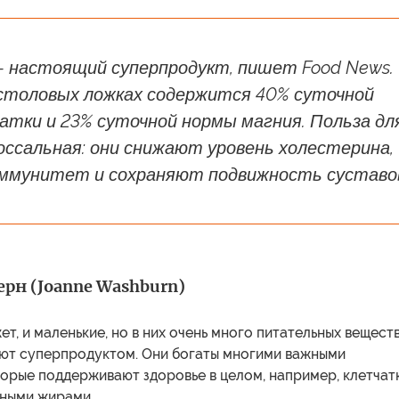
– настоящий суперпродукт, пишет Food News.
 столовых ложках содержится 40% суточной
атки и 23% суточной нормы магния. Польза дл
оссальная: они снижают уровень холестерина,
ммунитет и сохраняют подвижность суставо
рн (Joanne Washburn)
ет, и маленькие, но в них очень много питательных веществ
вают суперпродуктом. Они богаты многими важными
орые поддерживают здоровье в целом, например, клетчат
зными жирами.