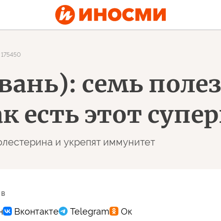
175450
вань): семь поле
ак есть этот супе
холестерина и укрепят иммунитет
 в