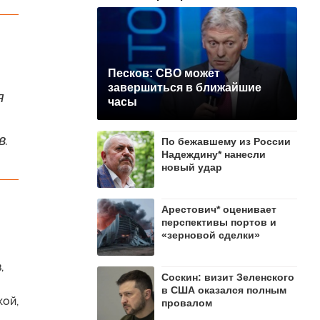
Песков: СВО может
завершиться в ближайшие
я
часы
в.
По бежавшему из России
Надеждину* нанесли
новый удар
Арестович* оценивает
перспективы портов и
«зерновой сделки»
,
Соскин: визит Зеленского
в США оказался полным
кой,
провалом