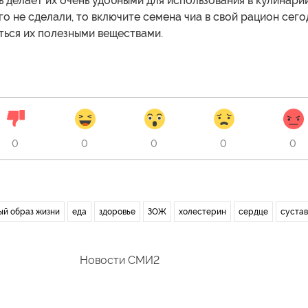
 делает их очень удобными для использования в кулинарии
го не сделали, то включите семена чиа в свой рацион сего
ться их полезными веществами.
0
0
0
0
0
ый образ жизни
еда
здоровье
ЗОЖ
холестерин
сердце
суста
Новости СМИ2