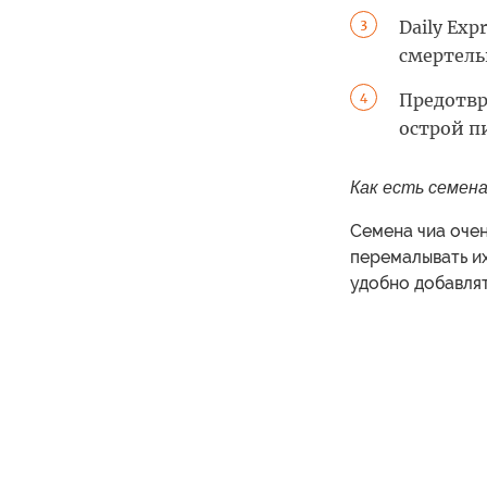
Daily Ex
3
смертель
Предотвр
4
острой п
Как есть семена
Семена чиа очен
перемалывать их
удобно добавлят